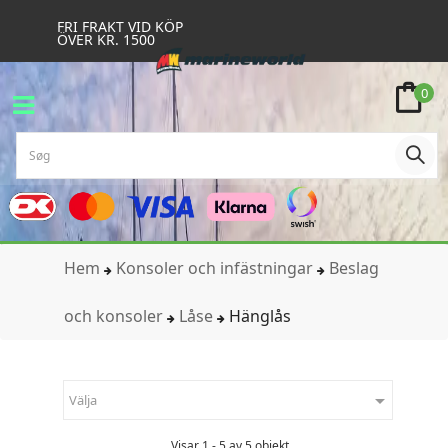
FRI FRAKT VID KÖP
ÖVER KR. 1500
0
Hem
Konsoler och infästningar
Beslag
och konsoler
Låse
Hänglås

Välja
Visar 1 - 5 av 5 objekt