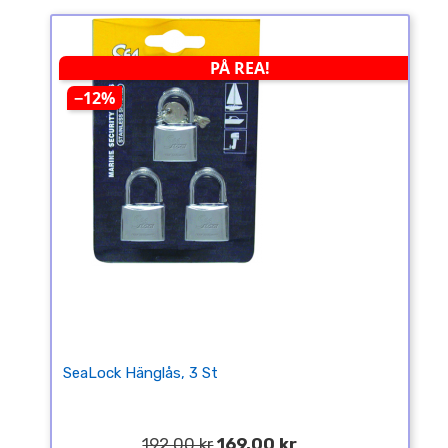
PÅ REA!
−12%
SeaLock Hänglås, 3 St
192,00 kr
169,00 kr