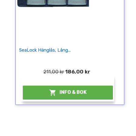
SeaLock Hänglås, Lång...
211,00 kr
186,00 kr
¤

INFO & BOK