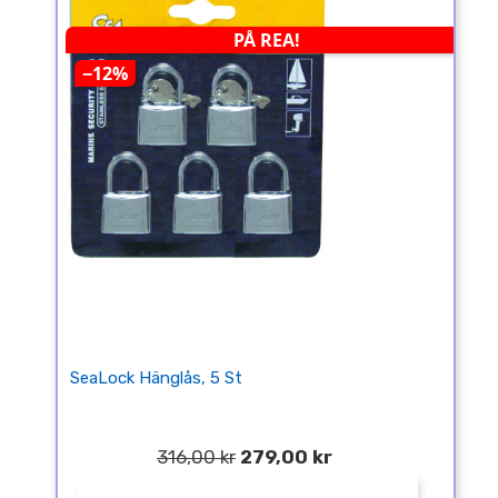
PÅ REA!
−12%
SeaLock Hänglås, 5 St
316,00 kr
279,00 kr
¤