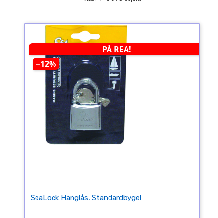
PÅ REA!
−12%
SeaLock Hänglås, Standardbygel