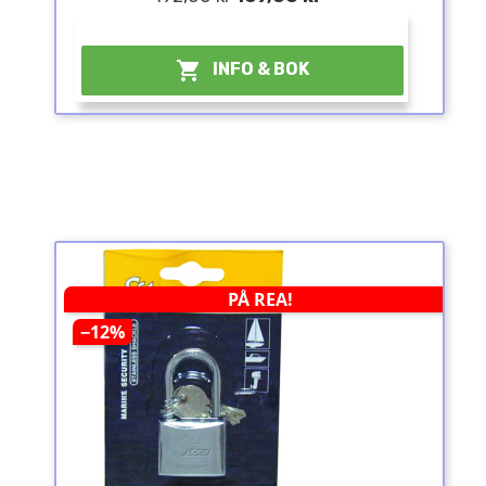
¤

INFO & BOK
PÅ REA!
−12%