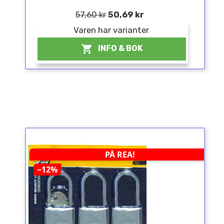
57,60 kr
50,69 kr
Varen har varianter

INFO & BOK
PÅ REA!
−12%