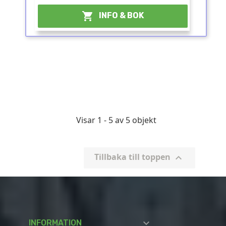

INFO & BOK
Visar 1 - 5 av 5 objekt
Tillbaka till toppen


INFORMATION