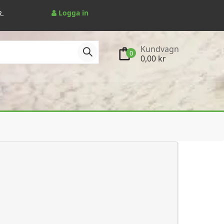
Logga in
R.
Kundvagn
0
0,00 kr