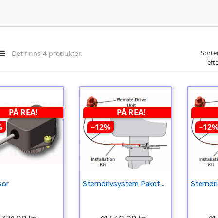
Sorte
Det finns 4 produkter.
efte
PÅ REA!
PÅ REA!
%
−12%
−12
sor
Sterndrivsystem Paket...
Sterndri