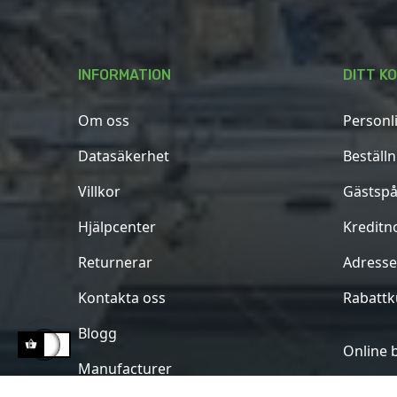
INFORMATION
DITT K
Om oss
Personl
Datasäkerhet
Beställ
Villkor
Gästspå
Hjälpcenter
Kreditn
Returnerar
Adresse
Kontakta oss
Rabatt
Blogg
Online 
Manufacturer