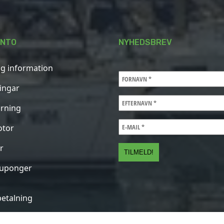
ONTO
NYHEDSBREV
ig information
ningar
rning
otor
r
kuponger
betalning