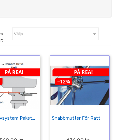

ra
Välja
r:
PÅ REA!
PÅ REA!
%
−12%
vsystem Paket...
Snabbmutter För Ratt