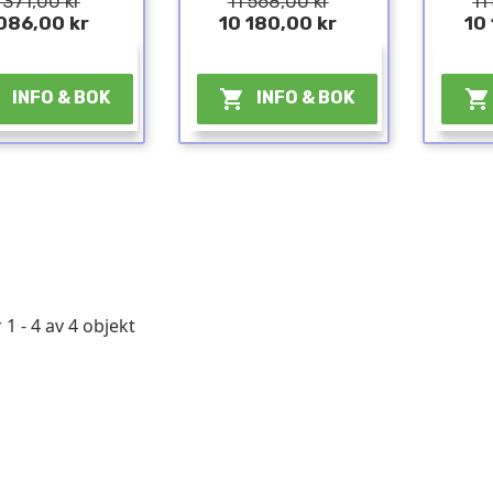
 371,00 kr
11 568,00 kr
11
086,00 kr
10 180,00 kr
10
¤
¤



INFO & BOK
INFO & BOK
 1 - 4 av 4 objekt