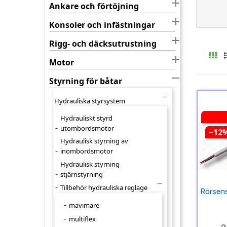

Ankare och förtöjning

Konsoler och infästningar

Rigg- och däcksutrustning

Motor

Styrning för båtar

Hydrauliska styrsystem
Hydrauliskt styrd
utombordsmotor
−12
Hydraulisk styrning av
inombordsmotor
Hydraulisk styrning
stjärnstyrning

Tillbehör hydrauliska reglage
Rörsen
mavimare
multiflex