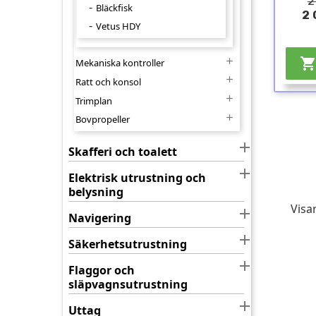
2
Bläckfisk
2 
Vetus HDY

Mekaniska kontroller

Ratt och konsol

Trimplan

Bovpropeller

Skafferi och toalett

Elektrisk utrustning och
belysning
Visar

Navigering

Säkerhetsutrustning

Flaggor och
släpvagnsutrustning

Uttag