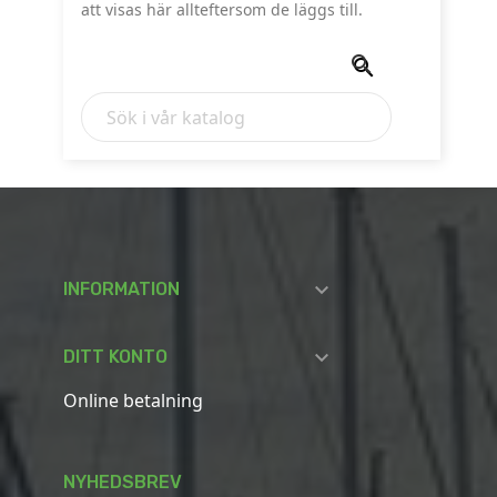
att visas här allteftersom de läggs till.



INFORMATION

DITT KONTO
Online betalning
NYHEDSBREV