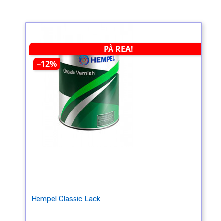
PÅ REA!
−12%
Hempel Classic Lack