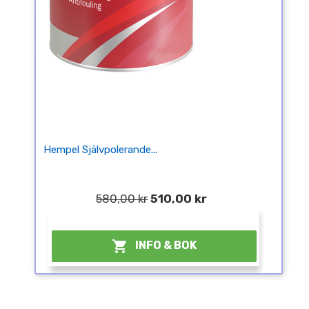
Hempel Självpolerande...
580,00 kr
510,00 kr
¤

INFO & BOK