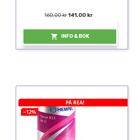
160,00 kr
141,00 kr
¤

INFO & BOK
PÅ REA!
−12%