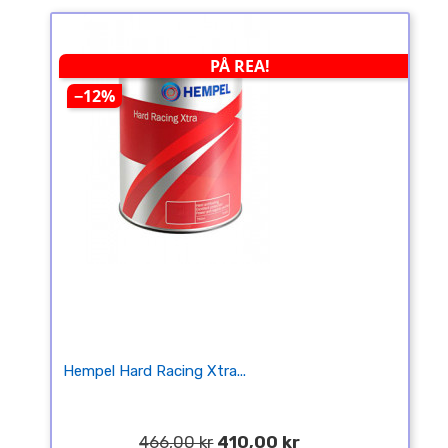
PÅ REA!
−12%
Hempel Hard Racing Xtra...
466,00 kr
410,00 kr