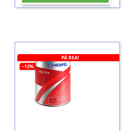
PÅ REA!
−12%