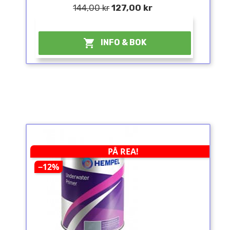
144,00 kr
127,00 kr
¤

INFO & BOK
PÅ REA!
−12%