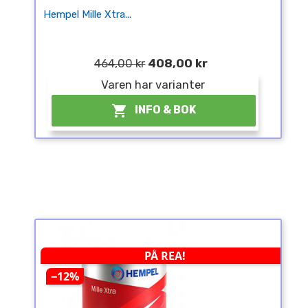
Hempel Mille Xtra...
464,00 kr
408,00 kr
Varen har varianter

INFO & BOK
PÅ REA!
−12%