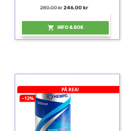
280,00 kr
246,00 kr
¤

INFO & BOK
PÅ REA!
−12%