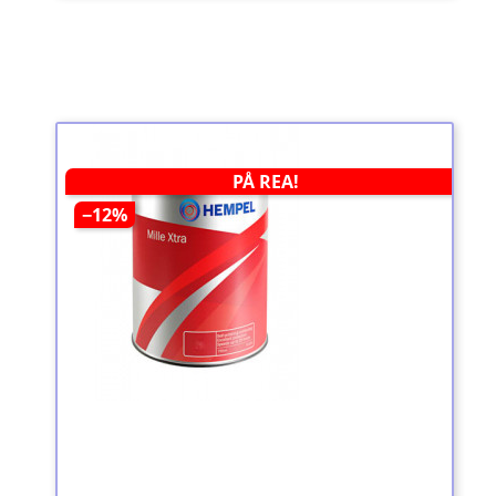
PÅ REA!
−12%