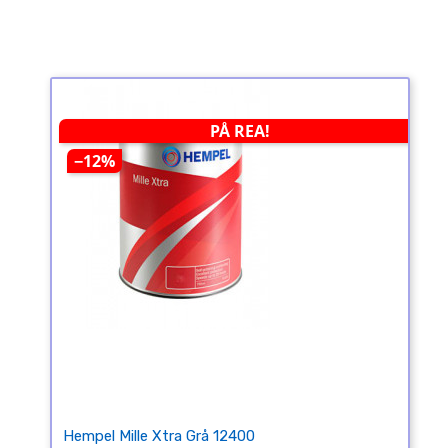
PÅ REA!
−12%
Hempel Mille Xtra Grå 12400