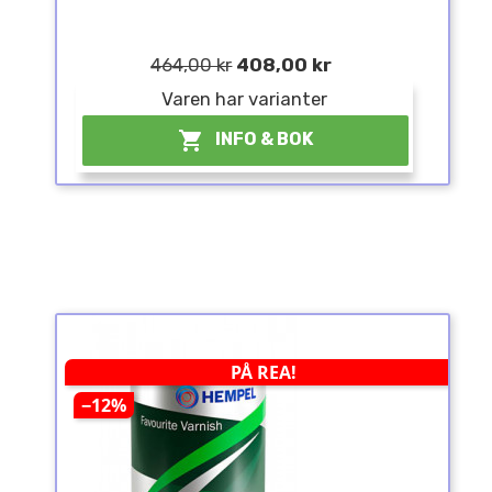
464,00 kr
408,00 kr
Varen har varianter

INFO & BOK
PÅ REA!
−12%