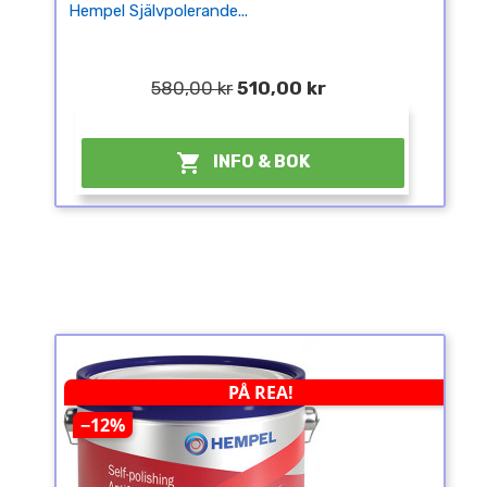
Hempel Självpolerande...
580,00 kr
510,00 kr
¤

INFO & BOK
PÅ REA!
−12%