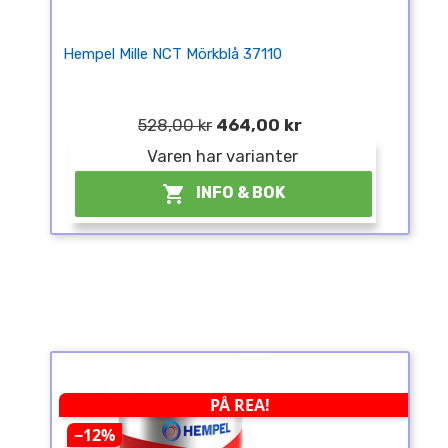
Hempel Mille NCT Mörkblå 37110
528,00 kr
464,00 kr
Varen har varianter

INFO & BOK
PÅ REA!
−12%