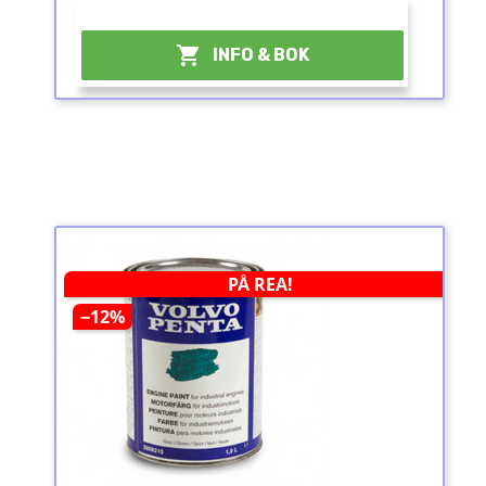
¤

INFO & BOK
PÅ REA!
−12%