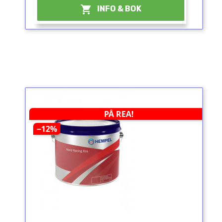

INFO & BOK
PÅ REA!
−12%