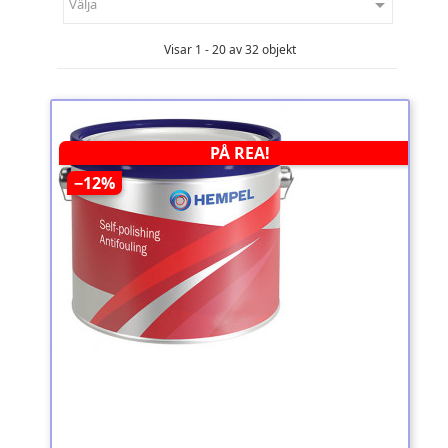

Välja
Visar 1 - 20 av 32 objekt
PÅ REA!
−12%