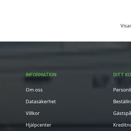
Visar
INFORMATION
DITT K
Om oss
Personl
Datasäkerhet
Beställ
Villkor
Gästspå
Hjälpcenter
Kreditn