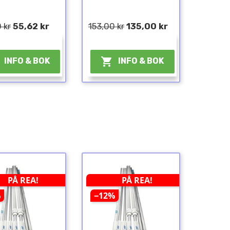
 kr
55,62 kr
153,00 kr
135,00 kr
¤
¤

INFO & BOK
INFO & BOK
PÅ REA!
PÅ REA!
%
−12%