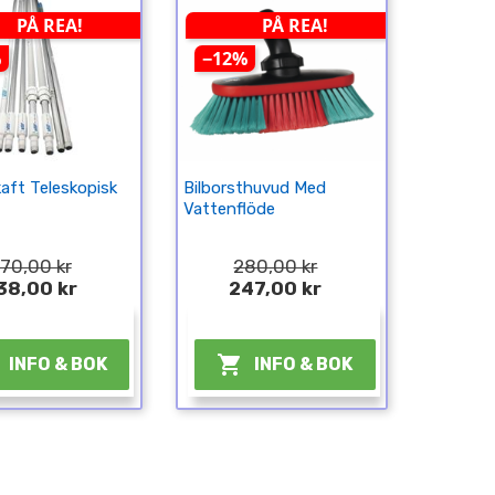
PÅ REA!
PÅ REA!
%
−12%
kaft Teleskopisk
Bilborsthuvud Med
Vattenflöde
70,00 kr
280,00 kr
38,00 kr
247,00 kr
¤
¤

INFO & BOK
INFO & BOK