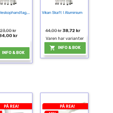
leskophandtag,...
Vikan Skaft I Aluminium
23,00 kr
44,00 kr
38,72 kr
84,00 kr
Varen har varianter
¤

INFO & BOK
INFO & BOK
PÅ REA!
PÅ REA!