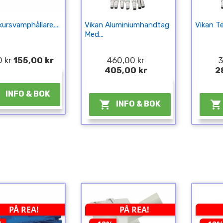
kursvamphållare,...
Vikan Aluminiumhandtag
Vikan Te
Med...
 kr
155,00 kr
460,00 kr
3
405,00 kr
2
¤
¤

INFO & BOK


INFO & BOK
PÅ REA!
PÅ REA!