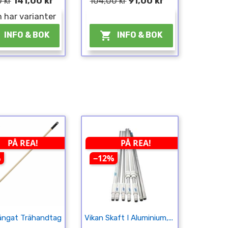
 kr
141,00 kr
104,00 kr
91,00 kr
 har varianter
¤

INFO & BOK
INFO & BOK
PÅ REA!
PÅ REA!
%
−12%
ängat Trähandtag
Vikan Skaft I Aluminium,...