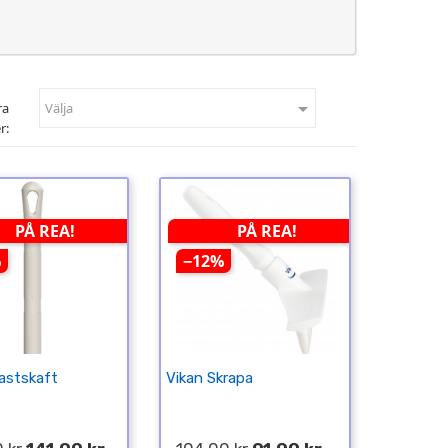

ra
Välja
r:
PÅ REA!
PÅ REA!
%
−12%
lastskaft
Vikan Skrapa