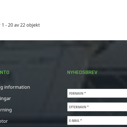
 1 - 20 av 22 objekt
ONTO
NYHEDSBREV
ig information
ningar
rning
otor