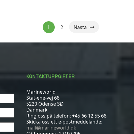
1
2
Nästa
KONTAKTUPPGIFTER
Marineworld
Stat-ene-vej 68
5220 Odense SØ
Danmark
Ring oss på telefon:
+45 66 12 55 68
Skicka oss ett e-postmeddelande:
mail@marineworld.dk
CVR-nummer: 27197795