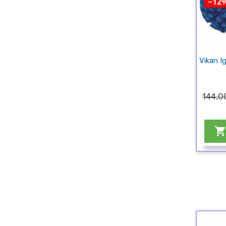
−12
Vikan I
144,0