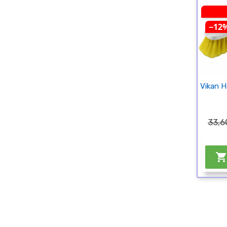
−12
Vikan 
33,6