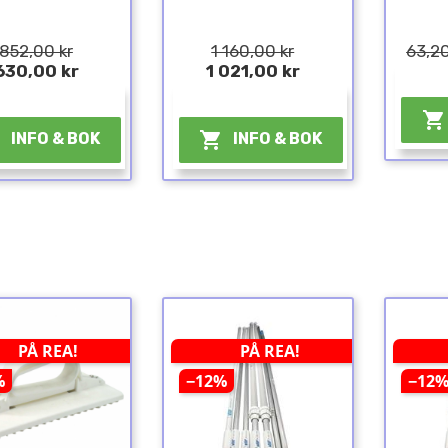
 852,00 kr
1 160,00 kr
63,20
630,00 kr
1 021,00 kr
¤
¤



INFO & BOK
INFO & BOK
PÅ REA!
PÅ REA!
%
−12%
−12