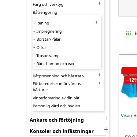

Färg och verktyg

Båtrengöring

Rening
Impregnering
Borstar/Pålar
Olika
Trasa/svamp
Båtschampo och vax

Båtpresenning och båtstativ
−12

Förberedelser inför vårens
båtturer
Vinterförvaring av din båt
Personlig vård och hygien
Vikan B

Ankare och förtöjning

Konsoler och infästningar