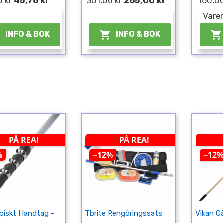
0 kr
45,76 kr
301,00 kr
265,00 kr
160,00
¤
¤
Varen



INFO & BOK
INFO & BOK
PÅ REA!
PÅ REA!
%
−12%
−12
piskt Handtag -
Tbrite Rengöringssats
Vikan G