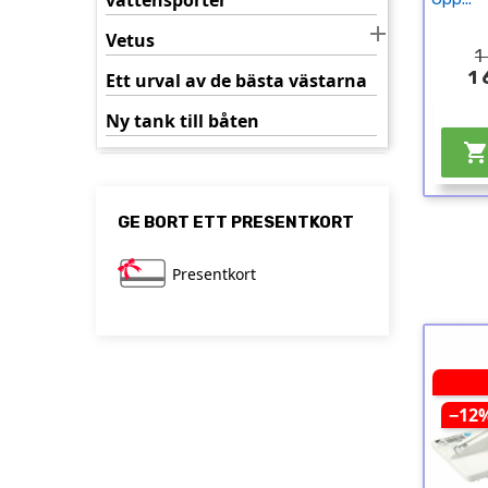
vattensporter

Vetus
1
1 
Ett urval av de bästa västarna
Ny tank till båten
GE BORT ETT PRESENTKORT
Presentkort
−12