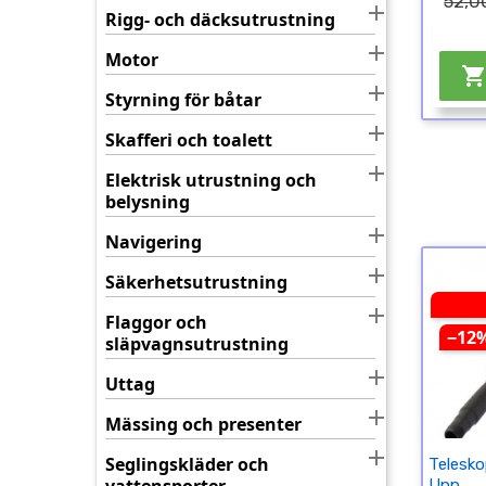
52,0

Rigg- och däcksutrustning

Motor

Styrning för båtar

Skafferi och toalett

Elektrisk utrustning och
belysning

Navigering

Säkerhetsutrustning

Flaggor och
−12
släpvagnsutrustning

Uttag

Mässing och presenter

Seglingskläder och
Telesko
Upp...