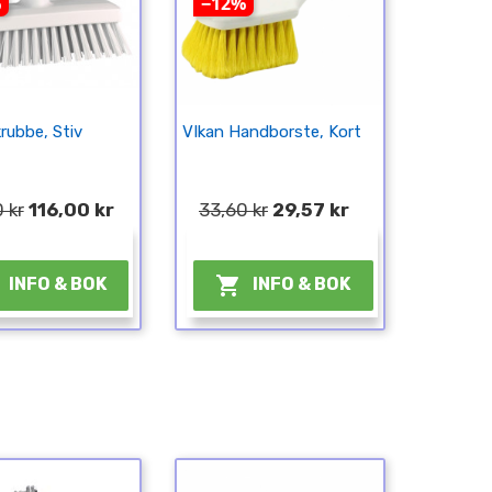
%
−12%
rubbe, Stiv
VIkan Handborste, Kort
 kr
116,00 kr
33,60 kr
29,57 kr
¤
¤

INFO & BOK
INFO & BOK