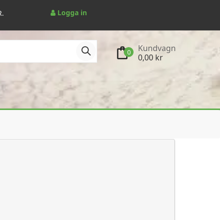
Logga in
R.
Kundvagn
0
0,00 kr