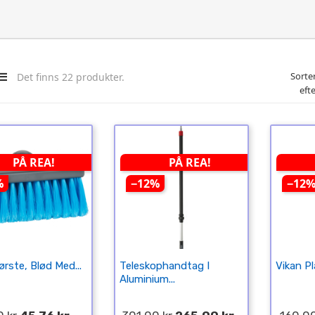
Sorte
Det finns 22 produkter.
efte
PÅ REA!
PÅ REA!
%
−12%
−12
ørste, Blød Med...
Teleskophandtag I
Vikan P
Aluminium...