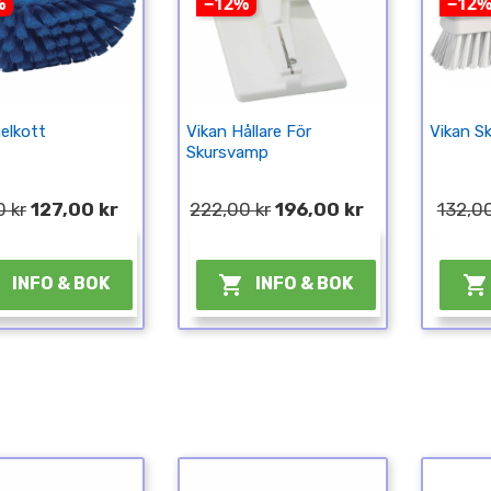
%
−12%
−12
gelkott
Vikan Hållare För
Vikan Sk
Skursvamp
0 kr
127,00 kr
222,00 kr
196,00 kr
132,00
¤
¤



INFO & BOK
INFO & BOK