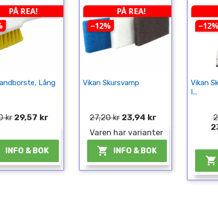
PÅ REA!
PÅ REA!
%
−12%
−12
Handborste, Lång
Vikan Skursvamp
Vikan S
I...
0 kr
29,57 kr
27,20 kr
23,94 kr
2
2
¤
Varen har varianter


INFO & BOK
INFO & BOK
