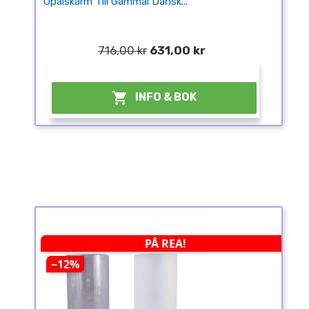
Opalskärm Till Gammal Dansk...
716,00 kr
631,00 kr
¤

INFO & BOK
PÅ REA!
−12%