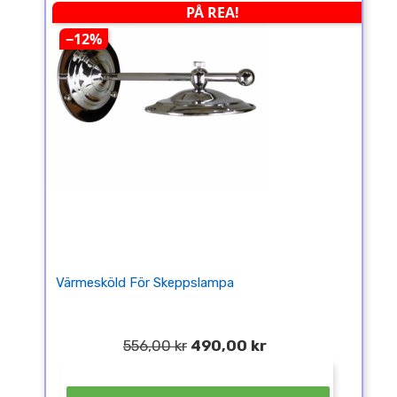
PÅ REA!
−12%
Värmesköld För Skeppslampa
556,00 kr
490,00 kr
¤