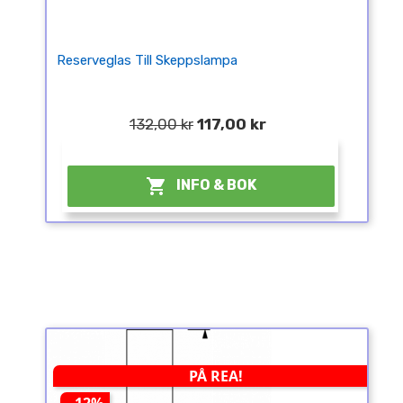
Reserveglas Till Skeppslampa
132,00 kr
117,00 kr
¤

INFO & BOK
PÅ REA!