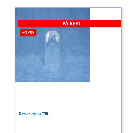
PÅ REA!
−12%
Reservglas Till...