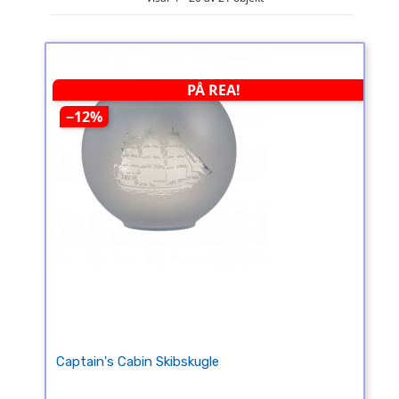
PÅ REA!
−12%
Captain's Cabin Skibskugle