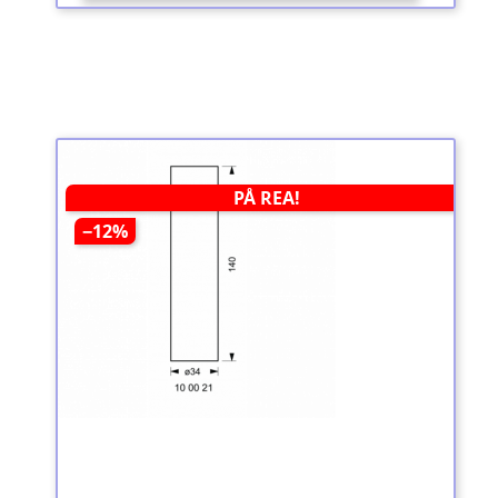
PÅ REA!
−12%