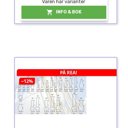
Varen har varianter

INFO & BOK
PÅ REA!
−12%