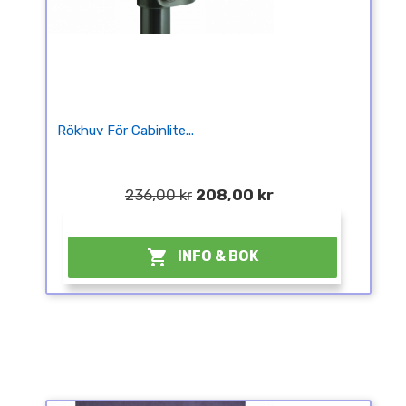
Rökhuv För Cabinlite...
236,00 kr
208,00 kr
¤

INFO & BOK