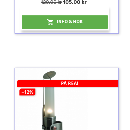
120,00 kr
105,00 kr
¤

INFO & BOK
PÅ REA!
−12%