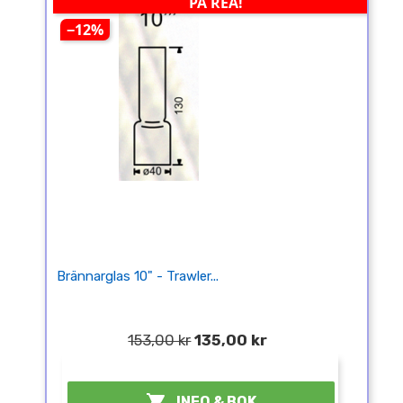
PÅ REA!
−12%
Brännarglas 10" - Trawler...
153,00 kr
135,00 kr
¤

INFO & BOK