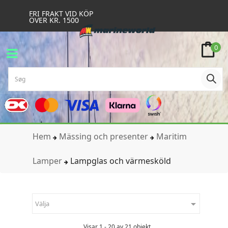
FRI FRAKT VID KÖP
ÖVER KR. 1500
0
Hem
Mässing och presenter
Maritim
Lamper
Lampglas och värmesköld

Välja
Visar 1 - 20 av 21 objekt