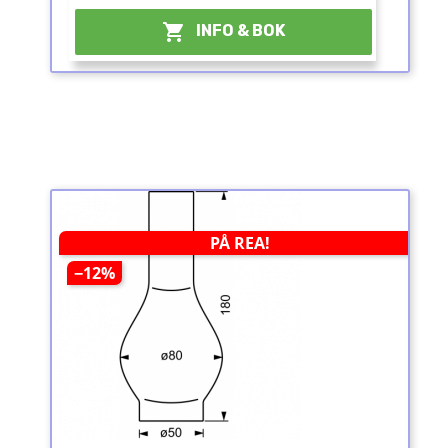

INFO & BOK
PÅ REA!
−12%