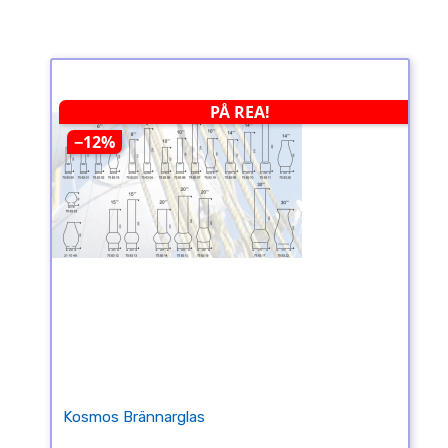
PÅ REA!
−12%
Kosmos Brännarglas