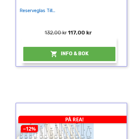
Reserveglas Till...
132,00 kr
117,00 kr
¤

INFO & BOK
PÅ REA!
−12%