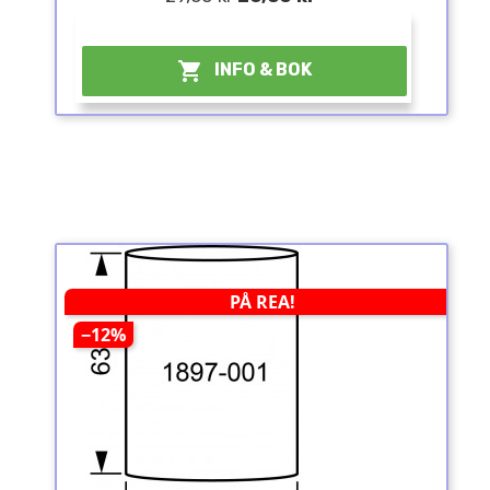
¤

INFO & BOK
PÅ REA!
−12%