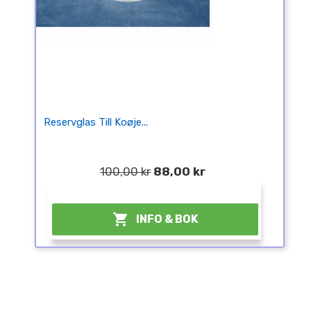
Reservglas Till Koøje...
100,00 kr
88,00 kr
¤

INFO & BOK