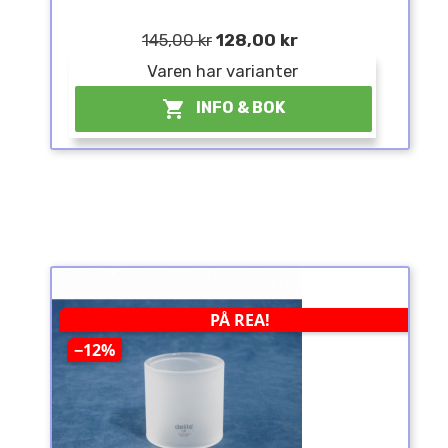
145,00 kr
128,00 kr
Varen har varianter

INFO & BOK
PÅ REA!
−12%