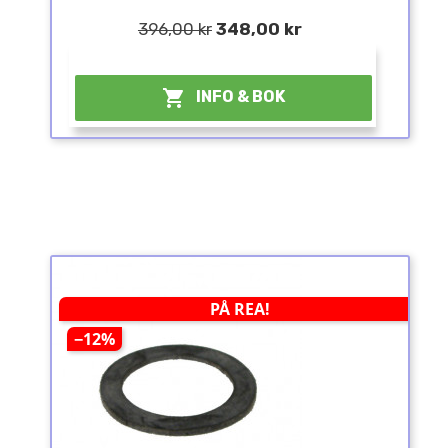
396,00 kr
348,00 kr
¤

INFO & BOK
PÅ REA!
−12%