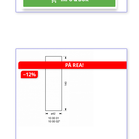
PÅ REA!
−12%