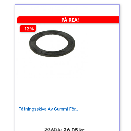
PÅ REA!
−12%
Tätningsskiva Av Gummi För...
29,60 kr
26,05 kr