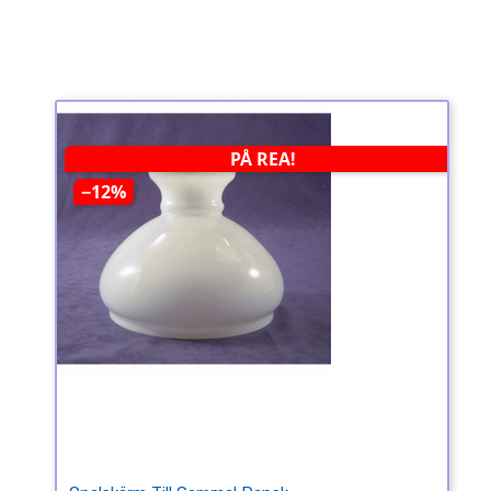
PÅ REA!
−12%