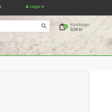
Logga in
R.
Kundvagn
0
0,00 kr