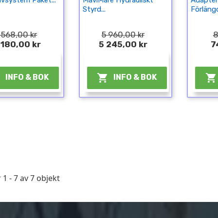
ivsystem Paket...
MaviMare Hydrauliskt
Adapter
Styrd...
Förlängd
 568,00 kr
5 960,00 kr
8
 180,00 kr
5 245,00 kr
7
¤
¤



INFO & BOK
INFO & BOK
 1 - 7 av 7 objekt