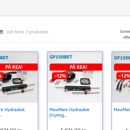
Sorte
Det finns 7 produkter.
efte
PÅ REA!
PÅ REA!
%
−12%
−12
e Hydraulisk
MaviMare Hydraulisk
MaviMare
..
Styring...