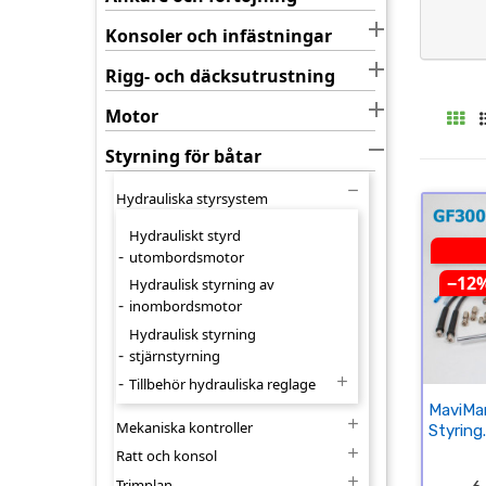

Konsoler och infästningar

Rigg- och däcksutrustning

Motor

Styrning för båtar

Hydrauliska styrsystem
Hydrauliskt styrd
utombordsmotor
−12
Hydraulisk styrning av
inombordsmotor
Hydraulisk styrning
stjärnstyrning

Tillbehör hydrauliska reglage
MaviMar

Mekaniska kontroller
Styring.

Ratt och konsol

Trimplan