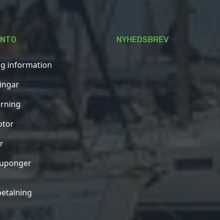
ONTO
NYHEDSBREV
ig information
ningar
rning
otor
r
kuponger
betalning