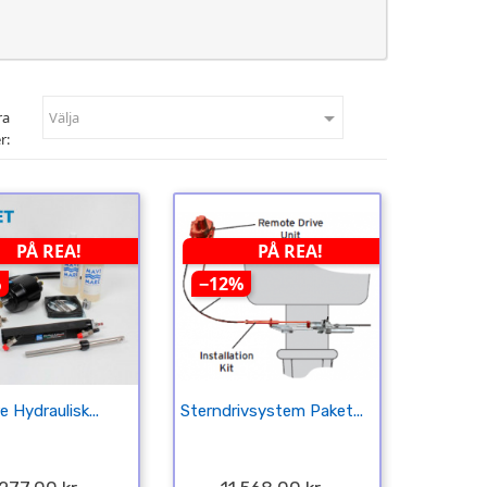

ra
Välja
r:
PÅ REA!
PÅ REA!
%
−12%
 Hydraulisk...
Sterndrivsystem Paket...