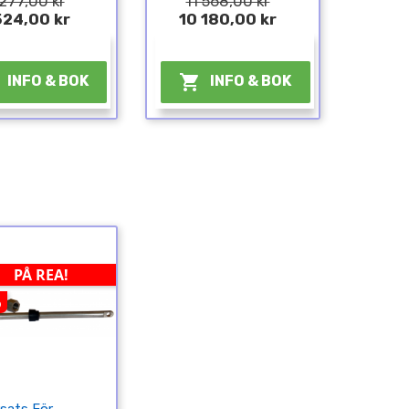
277,00 kr
11 568,00 kr
524,00 kr
10 180,00 kr
¤
¤

INFO & BOK
INFO & BOK
PÅ REA!
%