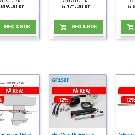
 874,00 kr
5 876,00 kr
6 
049,00 kr
5 171,00 kr
5 
¤
¤



INFO & BOK
INFO & BOK
PÅ REA!
PÅ REA!
%
−12%
−12