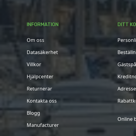
INFORMATION
DITT K
Om oss
Personl
Datasäkerhet
Beställ
Villkor
Gästspå
Hjälpcenter
Kreditn
Returnerar
Adresse
Kontakta oss
Rabatt
Blogg
Online 
Manufacturer