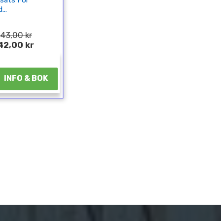
sats För
...
43,00 kr
42,00 kr
¤
INFO & BOK