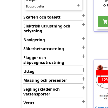
6
6 

Bovpropeller

Skafferi och toalett

Elektrisk utrustning och
belysning

Navigering

Säkerhetsutrustning

Flaggor och
släpvagnsutrustning

Uttag

−12
Mässing och presenter

Seglingskläder och
vattensporter

Vetus