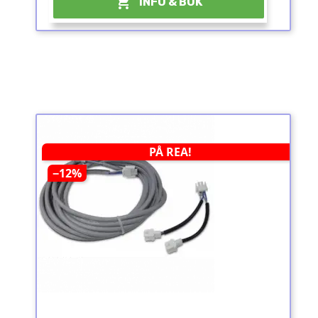

INFO & BOK
PÅ REA!
−12%