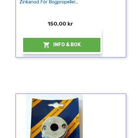
Zinkanod För Bogpropeller...
150,00 kr
¤

INFO & BOK