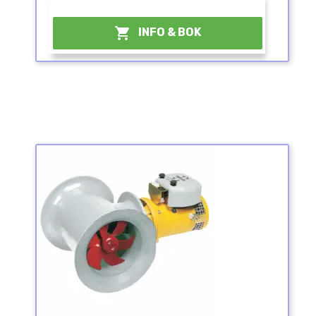
¤

INFO & BOK