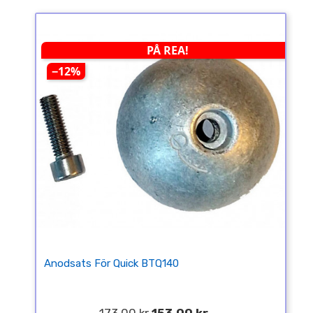
PÅ REA!
−12%
Anodsats För Quick BTQ140
173,00 kr
153,00 kr