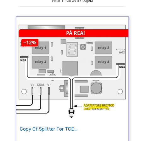
Visar 1 - 20 av 37 objekt
PÅ REA!
−12%
Copy Of Splitter For TCD...