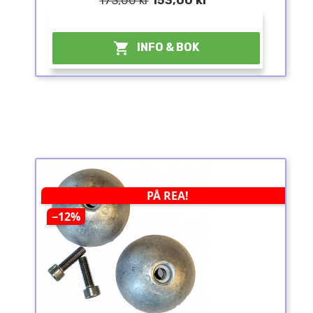
¤

INFO & BOK
PÅ REA!
−12%