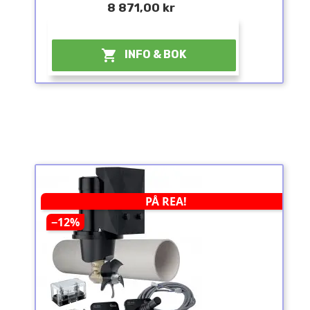
8 871,00 kr
¤

INFO & BOK
PÅ REA!
−12%