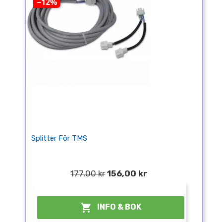
−12%
Splitter För TMS
177,00 kr
156,00 kr
¤

INFO & BOK