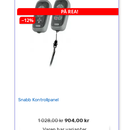
PÅ REA!
−12%
Snabb Kontrollpanel
1 028,00 kr
904,00 kr
Varen har varianter