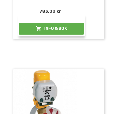
783,00 kr
¤

INFO & BOK