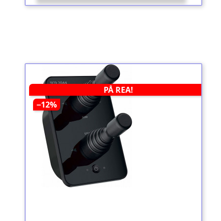
PÅ REA!
−12%