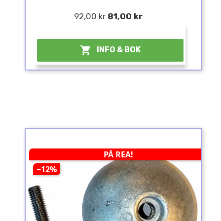
92,00 kr
81,00 kr
¤

INFO & BOK
PÅ REA!
−12%