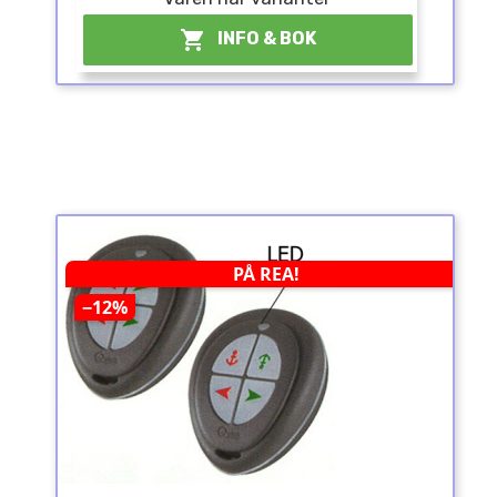

INFO & BOK
PÅ REA!
−12%