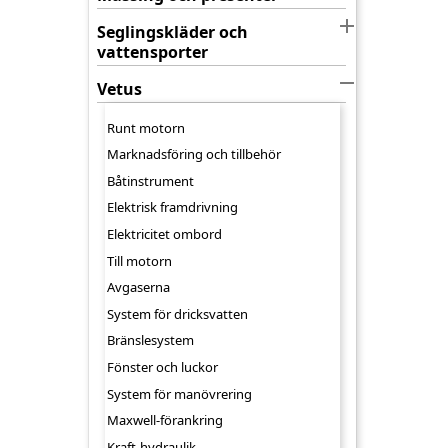

Seglingskläder och
vattensporter

Vetus
Runt motorn
Marknadsföring och tillbehör
Båtinstrument
Elektrisk framdrivning
Elektricitet ombord
Till motorn
Avgaserna
System för dricksvatten
Bränslesystem
Fönster och luckor
System för manövrering
Maxwell-förankring
Kraft-hydraulik