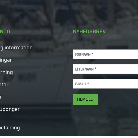
ONTO
NYHEDSBREV
ig information
ningar
rning
otor
r
kuponger
betalning