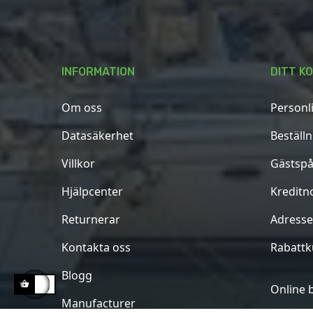
INFORMATION
DITT K
Om oss
Personl
Datasäkerhet
Beställ
Villkor
Gästspå
Hjälpcenter
Kreditn
Returnerar
Adresse
Kontakta oss
Rabatt
Blogg
Online 
Manufacturer