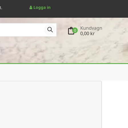
Logga in
R.
Kundvagn
0
0,00 kr