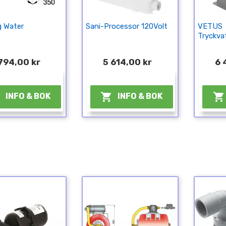
g Water
Sani-Processor 120Volt
VETUS
Tryckvat
794,00 kr
5 614,00 kr
6 
¤
¤



INFO & BOK
INFO & BOK