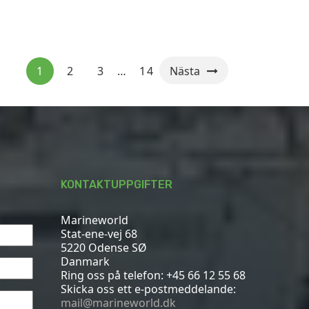
1
2
3
…
14
Nästa
KONTAKTUPPGIFTER
Marineworld
Stat-ene-vej 68
5220 Odense SØ
Danmark
Ring oss på telefon:
+45 66 12 55 68
Skicka oss ett e-postmeddelande:
mail@marineworld.dk