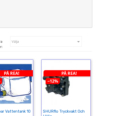

ra
Välja
r:
PÅ REA!
PÅ REA!
%
−12%
bar Vattentank 10
SHURflo Tryckvakt Och