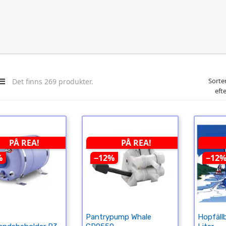
Sorte
Det finns 269 produkter.
efte
PÅ REA!
PÅ REA!
%
−12%
−12
Pantrypump Whale
Hopfäll