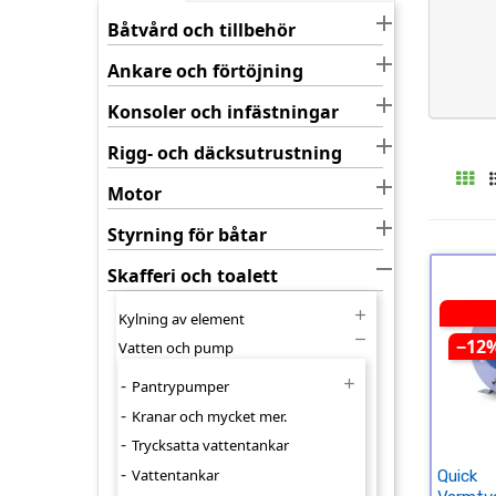

Båtvård och tillbehör

Ankare och förtöjning

Konsoler och infästningar

Rigg- och däcksutrustning

Motor

Styrning för båtar

Skafferi och toalett

Kylning av element

−12
Vatten och pump

Pantrypumper
Kranar och mycket mer.
Trycksatta vattentankar
Vattentankar
Quick