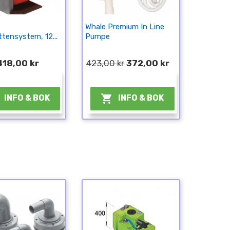
Whale Premium In Line
tensystem, 12...
Pumpe
418,00 kr
423,00 kr
372,00 kr
¤
¤

INFO & BOK
INFO & BOK