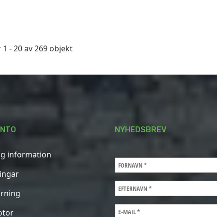
 1 - 20 av 269 objekt
ONTO
NYHEDSBREV
ig information
ningar
rning
otor