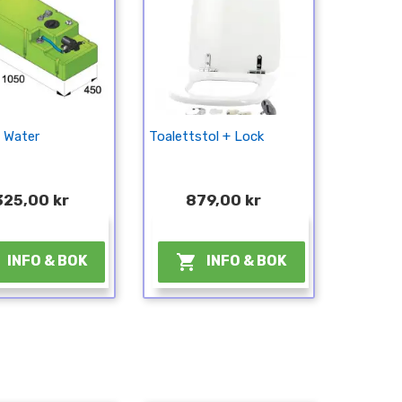
g Water
Toalettstol + Lock
325,00 kr
879,00 kr
¤
¤

INFO & BOK
INFO & BOK