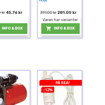
Hölje
 kr
45,76 kr
319,00 kr
281,00 kr
¤
Varen har varianter

INFO & BOK
INFO & BOK
PÅ REA!
−12%