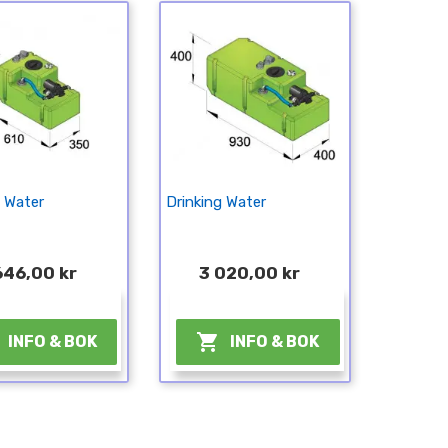
g Water
Drinking Water
646,00 kr
3 020,00 kr
¤
¤

INFO & BOK
INFO & BOK