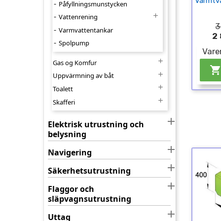
Varmtv
Påfyllningsmunstycken

Vattenrening
3
Varmvattentankar
2 
Spolpump
Vare

Gas og Komfur

Uppvärmning av båt

Toalett

Skafferi

Elektrisk utrustning och
belysning

Navigering

Säkerhetsutrustning

Flaggor och
släpvagnsutrustning

Uttag