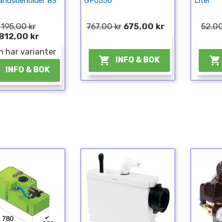
andsbeholder B3
GP0550
Liter
 195,00 kr
767,00 kr
675,00 kr
52,00
812,00 kr
¤
n har varianter


INFO & BOK

INFO & BOK