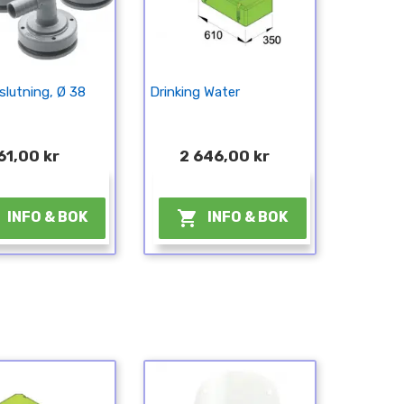
slutning, Ø 38
Drinking Water
61,00 kr
2 646,00 kr
¤
¤

INFO & BOK
INFO & BOK