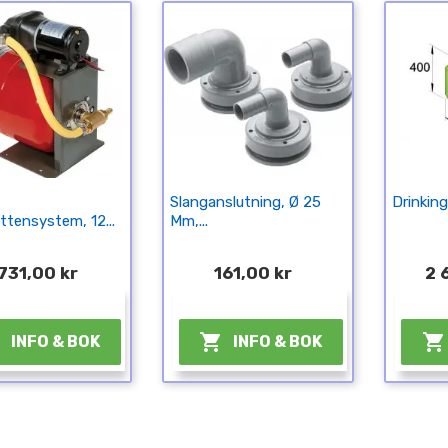
Slanganslutning, Ø 25
Drinkin
ttensystem, 12...
Mm,...
731,00 kr
161,00 kr
2 
¤
¤



INFO & BOK
INFO & BOK