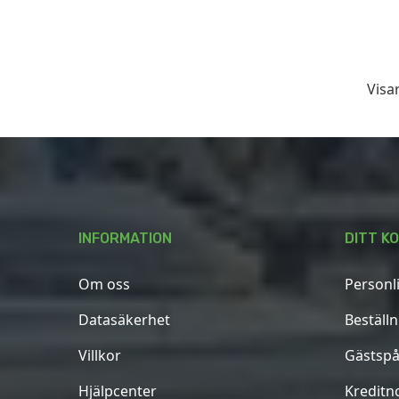
Visar
INFORMATION
DITT K
Om oss
Personl
Datasäkerhet
Beställ
Villkor
Gästspå
Hjälpcenter
Kreditn