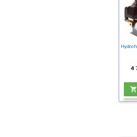
Hydrofo
4 