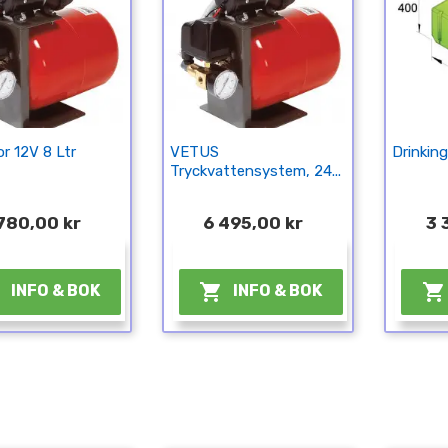
r 12V 8 Ltr
VETUS
Drinkin
Tryckvattensystem, 24...
780,00 kr
6 495,00 kr
3 
¤
¤



INFO & BOK
INFO & BOK