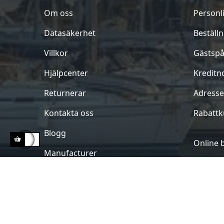
Om oss
Personl
Datasäkerhet
Beställ
Villkor
Gästspå
Hjälpcenter
Kreditn
Returnerar
Adresse
Kontakta oss
Rabatt
Blogg
Online 
Manufacturer
Copyright 2023 -
Marineworld
. All rights reserv