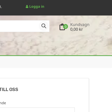
Logga in
R.
Kundvagn
0
0,00 kr
TILL OSS
nde