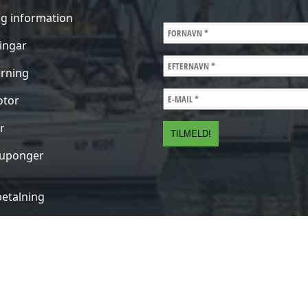
ig information
ningar
rning
otor
r
kuponger
betalning
ed