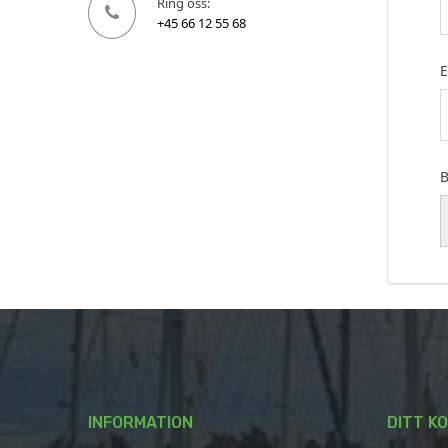
Ring oss:
+45 66 12 55 68
E
B
INFORMATION
DITT K