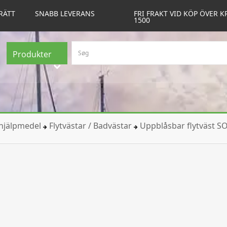
RÄTT
SNABB LEVERANS
FRI FRAKT VID KÖP ÖVER K
1500
Produkter
thjälpmedel
Flytvästar / Badvästar
Uppblåsbar flytväst S