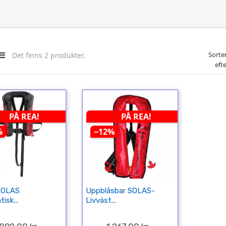
Sorte
Det finns 2 produkter.
efte
PÅ REA!
PÅ REA!
%
−12%
 SOLAS
Uppblåsbar SOLAS-
isk...
Livväst...