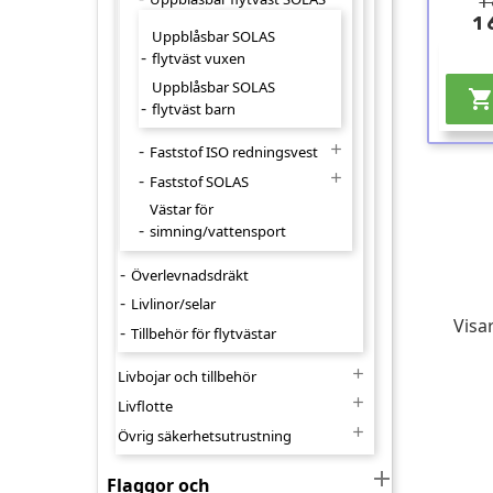
1
1 
Uppblåsbar SOLAS
flytväst vuxen
Uppblåsbar SOLAS
flytväst barn

Faststof ISO redningsvest

Faststof SOLAS
Västar för
simning/vattensport
Överlevnadsdräkt
Livlinor/selar
Visar
Tillbehör för flytvästar

Livbojar och tillbehör

Livflotte

Övrig säkerhetsutrustning

Flaggor och