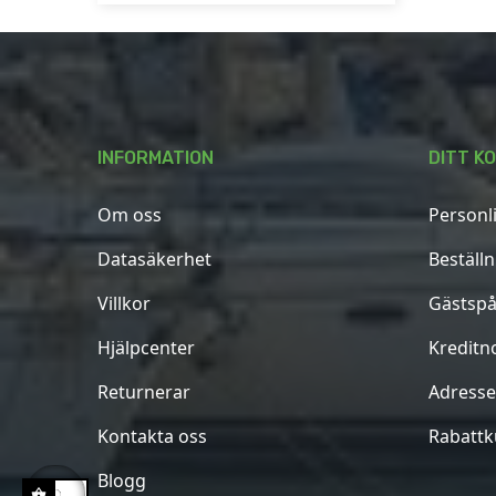
INFORMATION
DITT K
Om oss
Personl
Datasäkerhet
Beställ
Villkor
Gästspå
Hjälpcenter
Kreditn
Returnerar
Adresse
Kontakta oss
Rabatt
Blogg