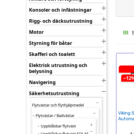

Konsoler och infästningar

Rigg- och däcksutrustning

Motor

Styrning för båtar

Skafferi och toalett

Elektrisk utrustning och
belysning
−12

Navigering

Säkerhetsutrustning

Flytvästar och flythjälpmedel
Viking

Flytvästar / Badvästar
Automat

Uppblåsbar flytväst

Uppblåsbar flytväst SOLAS