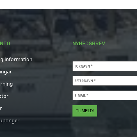
ONTO
NYHEDSBREV
ig information
ningar
rning
otor
r
kuponger