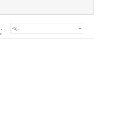

ra
Välja
r: