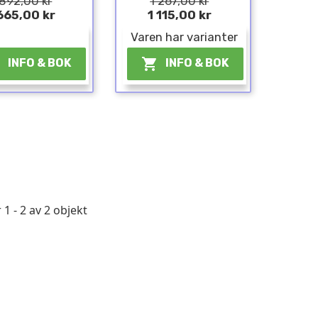
 892,00 kr
1 267,00 kr
665,00 kr
1 115,00 kr
¤
Varen har varianter


INFO & BOK
INFO & BOK
 1 - 2 av 2 objekt