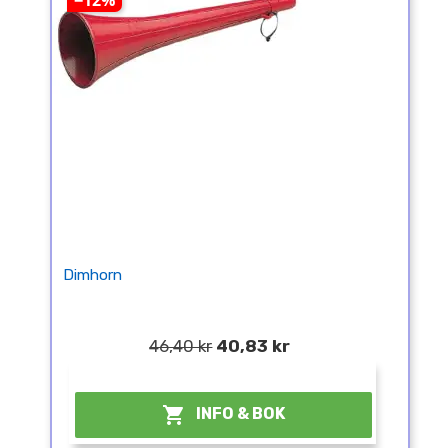
−12%
Dimhorn
46,40 kr
40,83 kr
¤

INFO & BOK