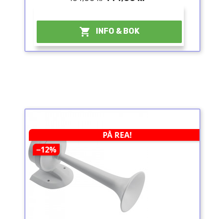
¤

INFO & BOK
PÅ REA!
−12%