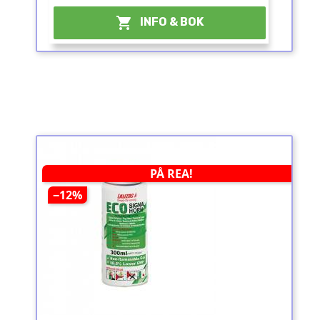

INFO & BOK
PÅ REA!
−12%