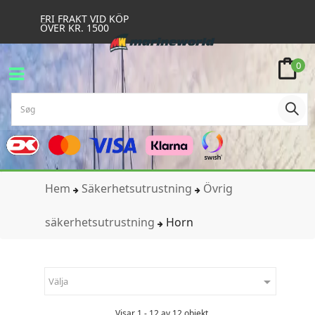
FRI FRAKT VID KÖP
ÖVER KR. 1500
0
Hem
Säkerhetsutrustning
Övrig
säkerhetsutrustning
Horn

Välja
Visar 1 - 12 av 12 objekt