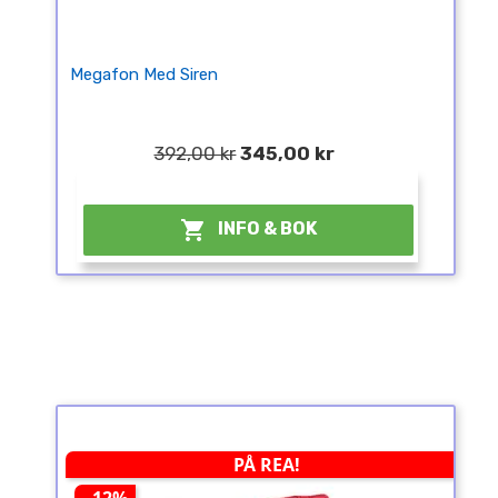
Megafon Med Siren
392,00 kr
345,00 kr
¤

INFO & BOK
PÅ REA!