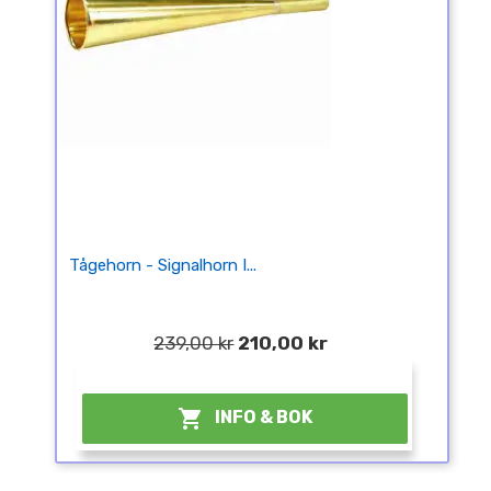
Tågehorn - Signalhorn I...
239,00 kr
210,00 kr
¤

INFO & BOK