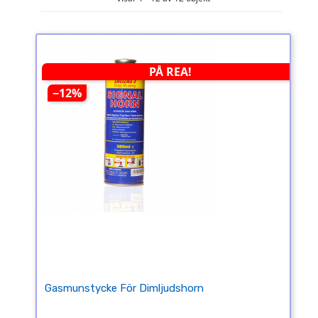
PÅ REA!
−12%
Gasmunstycke För Dimljudshorn