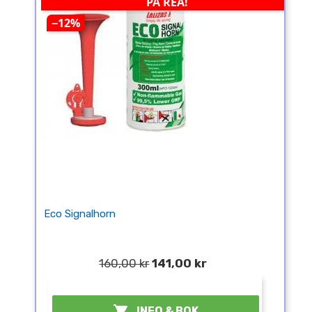
PÅ REA!
−12%
Eco Signalhorn
160,00 kr
141,00 kr
¤

INFO & BOK