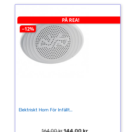
PÅ REA!
−12%
Elektriskt Horn För Infällt...
164,00 kr
144,00 kr