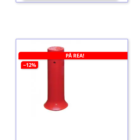
PÅ REA!
−12%