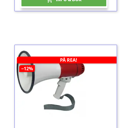
PÅ REA!
−12%