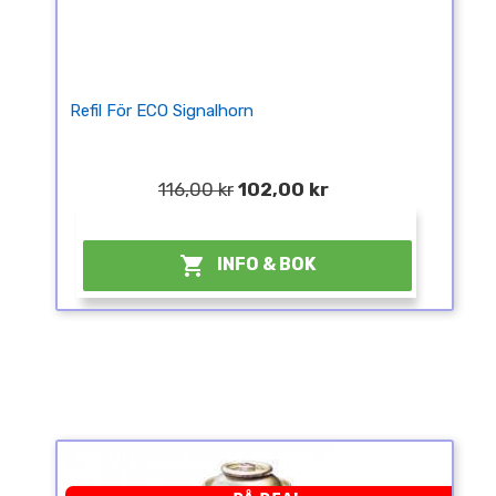
Refil För ECO Signalhorn
116,00 kr
102,00 kr
¤

INFO & BOK