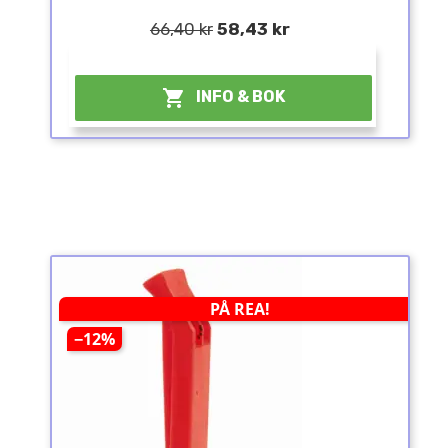
66,40 kr
58,43 kr
¤

INFO & BOK
PÅ REA!
−12%