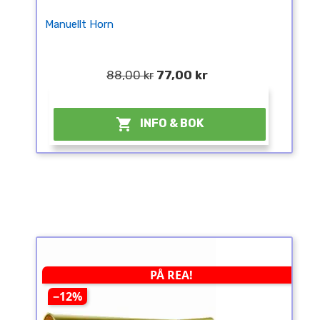
Manuellt Horn
88,00 kr
77,00 kr
¤

INFO & BOK
PÅ REA!
−12%