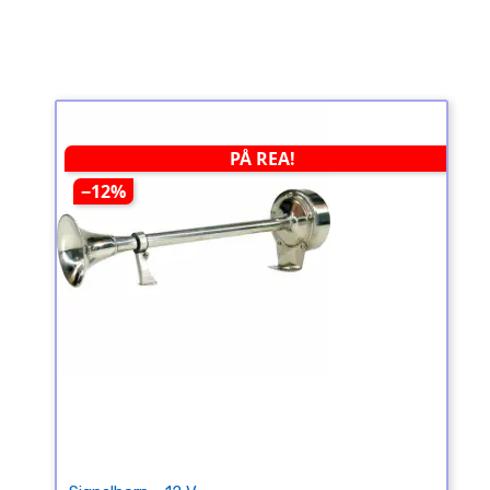
PÅ REA!
−12%