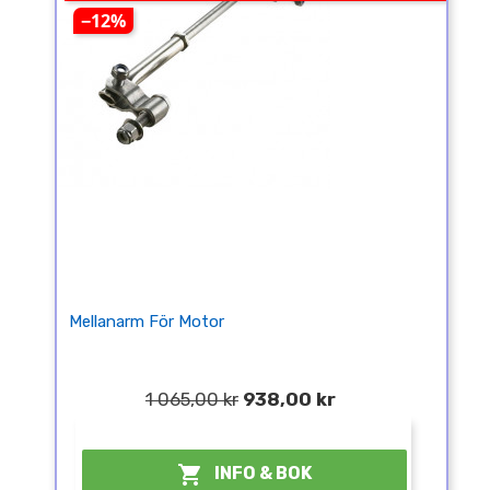
−12%
Mellanarm För Motor
1 065,00 kr
938,00 kr
¤

INFO & BOK