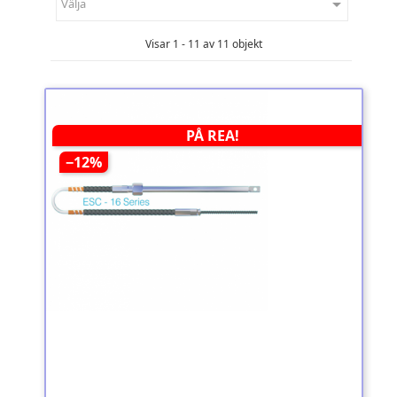

Välja
Visar 1 - 11 av 11 objekt
PÅ REA!
−12%