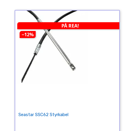
PÅ REA!
−12%
Seastar SSC62 Styrkabel