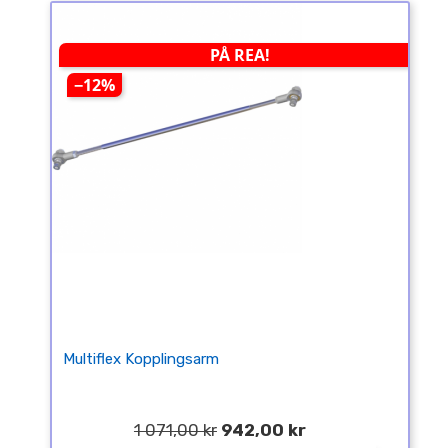
PÅ REA!
−12%
Multiflex Kopplingsarm
1 071,00 kr
942,00 kr