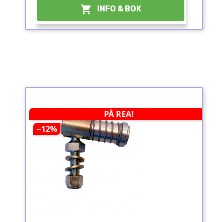

INFO & BOK
PÅ REA!
−12%