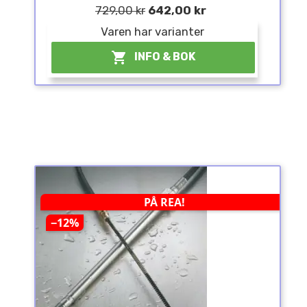
729,00 kr
642,00 kr
Varen har varianter

INFO & BOK
PÅ REA!
−12%