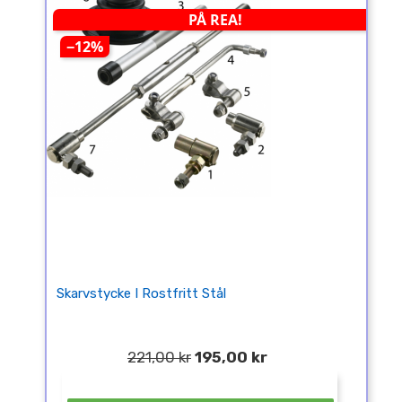
PÅ REA!
−12%
Skarvstycke I Rostfritt Stål
221,00 kr
195,00 kr
¤