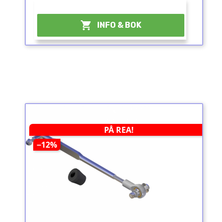
¤

INFO & BOK
PÅ REA!
−12%