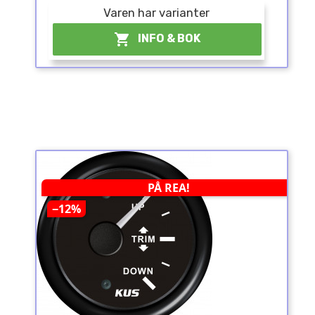
Varen har varianter
¤

INFO & BOK
PÅ REA!
−12%