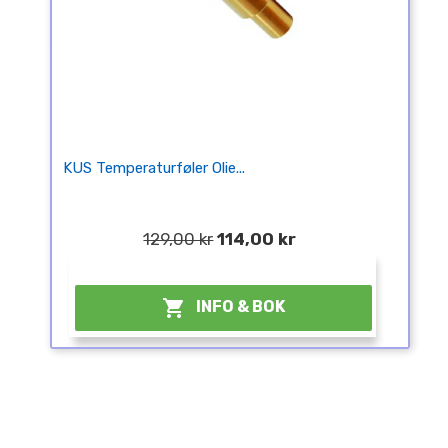
KUS Temperaturføler Olie...
129,00 kr
114,00 kr
¤

INFO & BOK