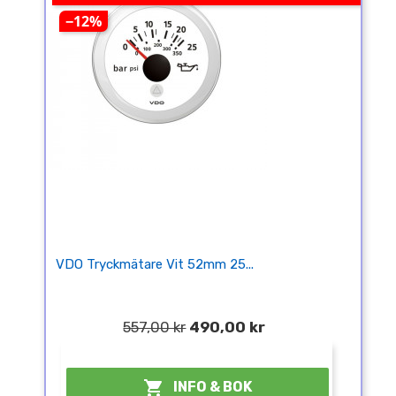
−12%
VDO Tryckmätare Vit 52mm 25...
557,00 kr
490,00 kr
¤

INFO & BOK