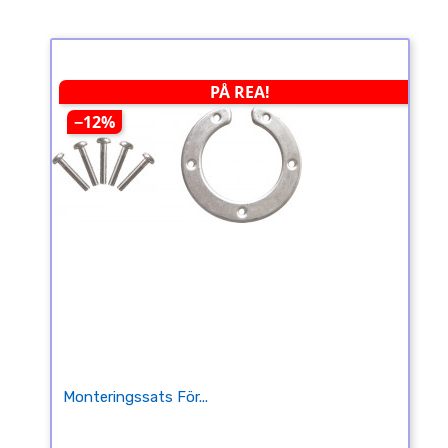
PÅ REA!
−12%
Monteringssats För...