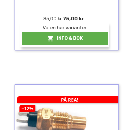
85,00 kr
75,00 kr
Varen har varianter

INFO & BOK
PÅ REA!
−12%