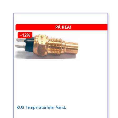
PÅ REA!
−12%
KUS Temperaturføler Vand...