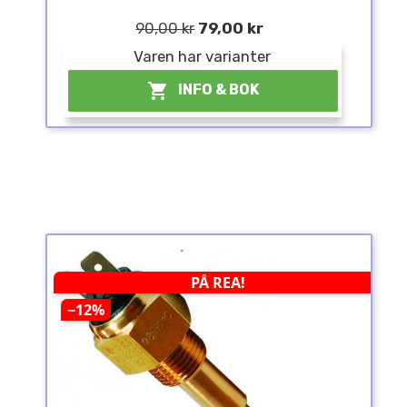
90,00 kr
79,00 kr
Varen har varianter

INFO & BOK
PÅ REA!
−12%