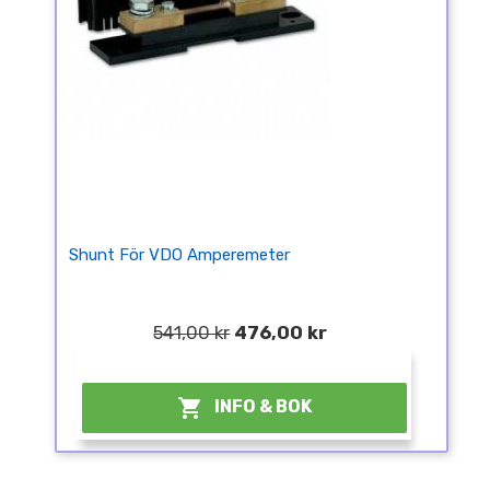
Shunt För VDO Amperemeter
541,00 kr
476,00 kr
¤

INFO & BOK