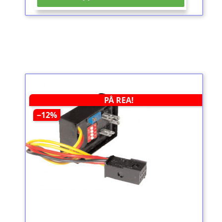
PÅ REA!
−12%