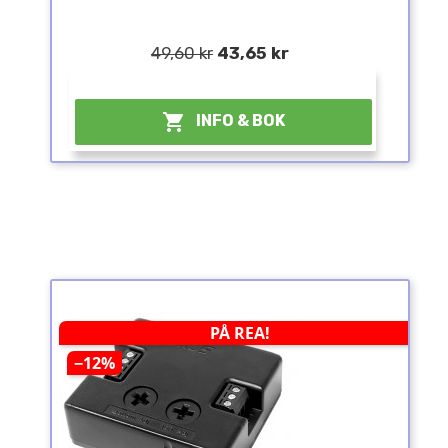
49,60 kr
43,65 kr
¤

INFO & BOK
PÅ REA!
−12%