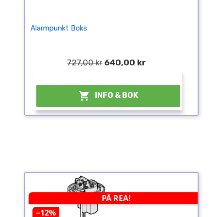
Alarmpunkt Boks
727,00 kr
640,00 kr
¤

INFO & BOK
PÅ REA!
−12%