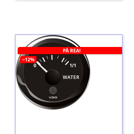
PÅ REA!
−12%