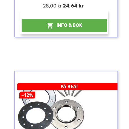
28,00 kr
24,64 kr
¤

INFO & BOK
PÅ REA!
−12%