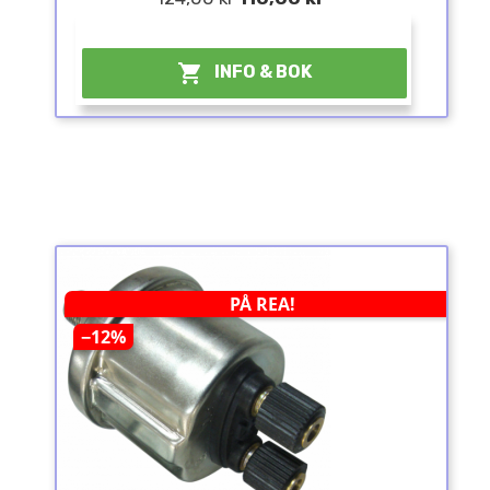
¤

INFO & BOK
PÅ REA!
−12%