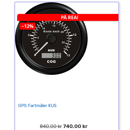
PÅ REA!
−12%
GPS Fartmåler KUS
840,00 kr
740,00 kr