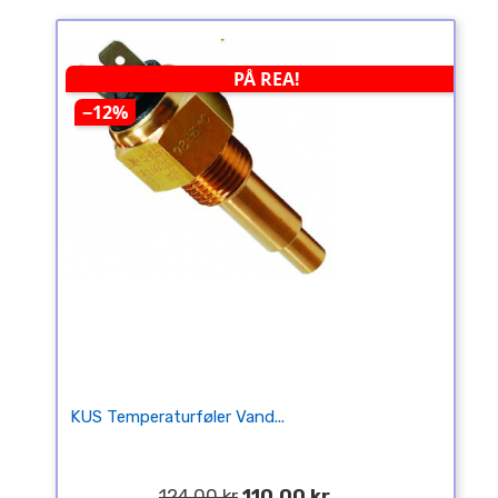
PÅ REA!
−12%
KUS Temperaturføler Vand...
124,00 kr
110,00 kr