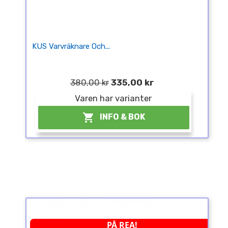
KUS Varvräknare Och...
380,00 kr
335,00 kr
Varen har varianter
¤

INFO & BOK
¤
PÅ REA!