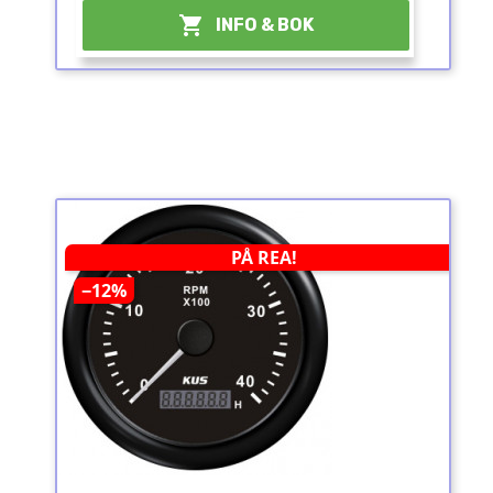

INFO & BOK
PÅ REA!
−12%