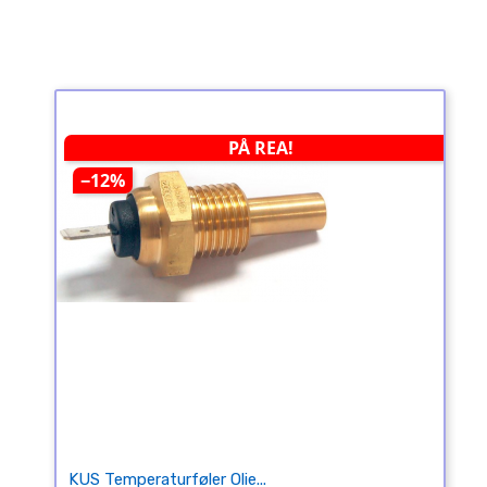
PÅ REA!
−12%
KUS Temperaturføler Olie...