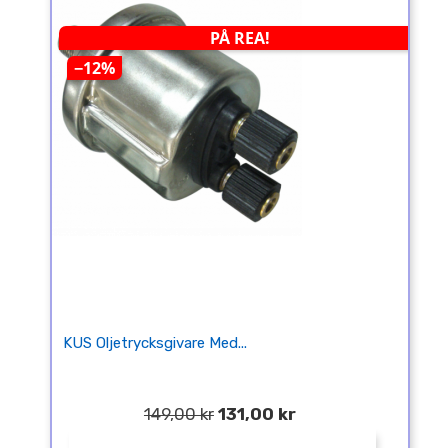
PÅ REA!
−12%
KUS Oljetrycksgivare Med...
149,00 kr
131,00 kr
¤