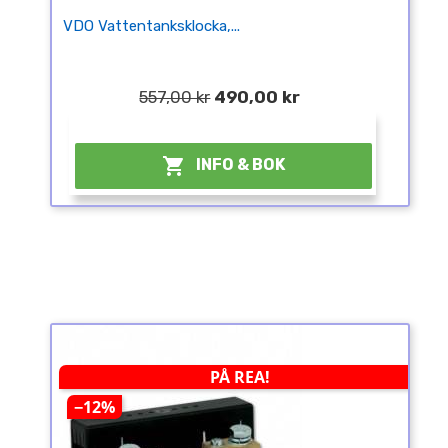
VDO Vattentanksklocka,...
557,00 kr
490,00 kr
¤

INFO & BOK
PÅ REA!
−12%