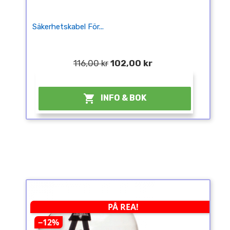
Säkerhetskabel För...
116,00 kr
102,00 kr
¤

INFO & BOK
PÅ REA!
−12%