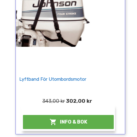
Lyftband För Utombordsmotor
343,00 kr
302,00 kr
¤

INFO & BOK