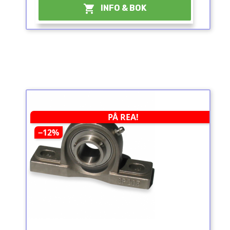

INFO & BOK
PÅ REA!
−12%