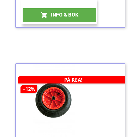
¤

INFO & BOK
PÅ REA!
−12%