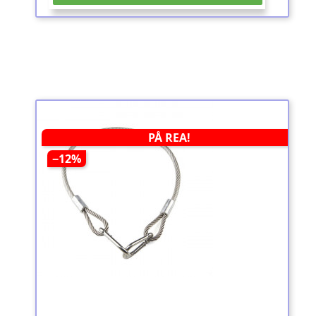
PÅ REA!
−12%