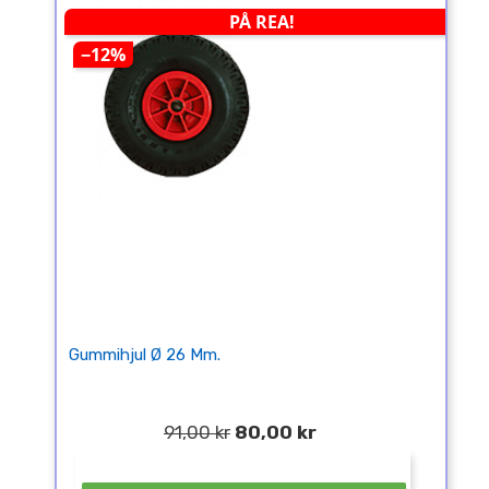
PÅ REA!
−12%
Gummihjul Ø 26 Mm.
91,00 kr
80,00 kr
¤