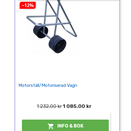
−12%
Motorställ/motoriserad Vagn
1 232,00 kr
1 085,00 kr
¤

INFO & BOK