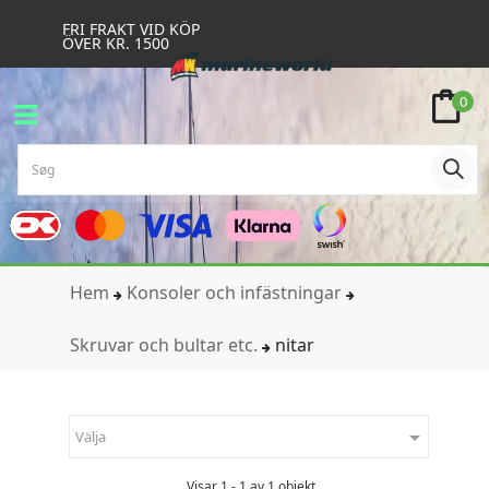
FRI FRAKT VID KÖP
ÖVER KR. 1500
0
Hem
Konsoler och infästningar
Skruvar och bultar etc.
nitar

Välja
Visar 1 - 1 av 1 objekt