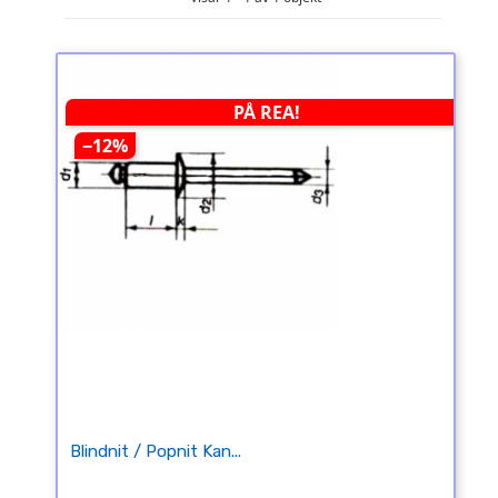
PÅ REA!
−12%
Blindnit / Popnit Kan...