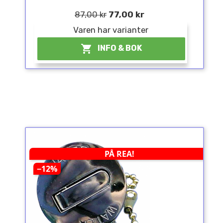
87,00 kr
77,00 kr
Varen har varianter

INFO & BOK
PÅ REA!
−12%