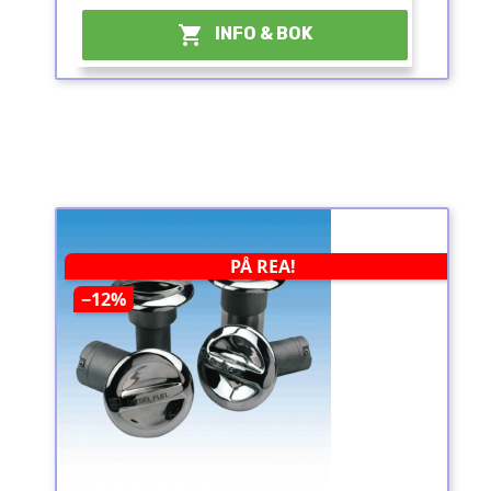

INFO & BOK
PÅ REA!
−12%