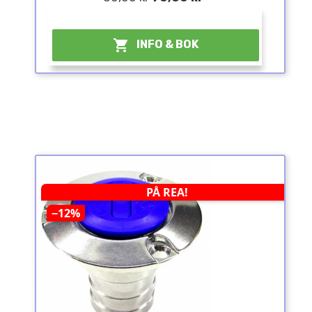
¤

INFO & BOK
PÅ REA!
−12%