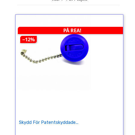
PÅ REA!
−12%
Skydd För Patentskyddade...