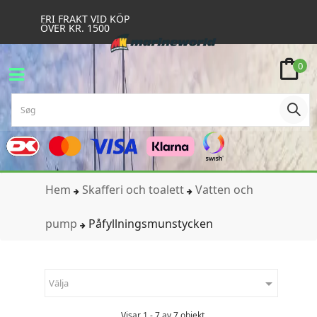
FRI FRAKT VID KÖP
ÖVER KR. 1500
0
Hem
Skafferi och toalett
Vatten och
pump
Påfyllningsmunstycken

Välja
Visar 1 - 7 av 7 objekt