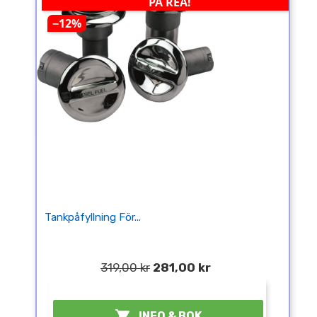
PÅ REA!
−12%
Tankpåfyllning För...
319,00 kr
281,00 kr
¤

INFO & BOK