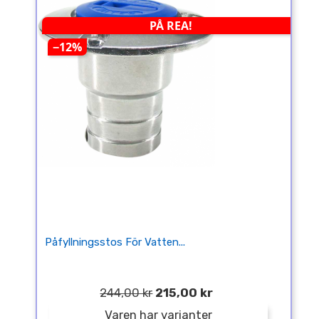
PÅ REA!
−12%
Påfyllningsstos För Vatten...
244,00 kr
215,00 kr
Varen har varianter