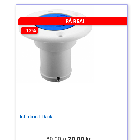
PÅ REA!
−12%
Inflation I Däck
80,00 kr
70,00 kr