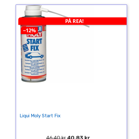
PÅ REA!
−12%
Liqui Moly Start Fix
46,40 kr
40,83 kr