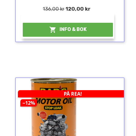
136,00 kr
120,00 kr
¤

INFO & BOK
PÅ REA!
−12%