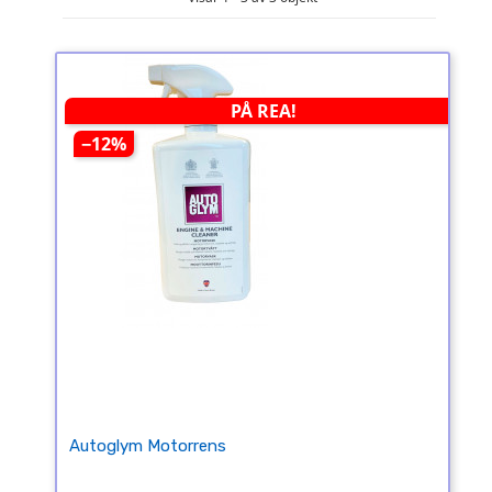
PÅ REA!
−12%
Autoglym Motorrens