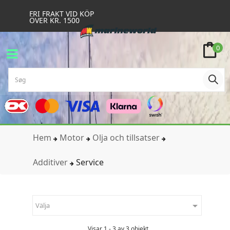
FRI FRAKT VID KÖP
ÖVER KR. 1500
0
Hem
Motor
Olja och tillsatser
Additiver
Service

Välja
Visar 1 - 3 av 3 objekt