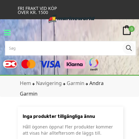
FRI FRAKT VID KÖP
ÖVER KR. 1500
0
Hem
Navigering
Garmin
Andra
Garmin
Inga produkter tillgängliga ännu
Håll ögonen öppna! Fler produkter kommer
att visas här allteftersom de läggs till.