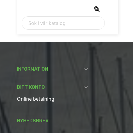



INFORMATION

DITT KONTO
Online betalning
NYHEDSBREV