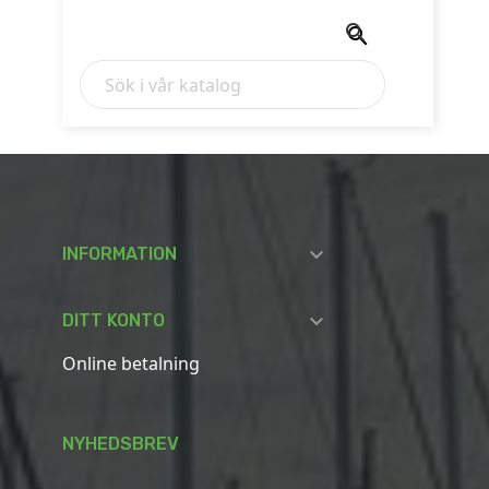



INFORMATION

DITT KONTO
Online betalning
NYHEDSBREV