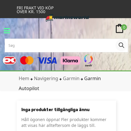
FRI FRAKT VID KÖP
ÖVER KR. 1500
0
Hem
Navigering
Garmin
Garmin
Autopilot
Inga produkter tillgängliga ännu
Håll ögonen öppna! Fler produkter kommer
att visas här allteftersom de läggs till.