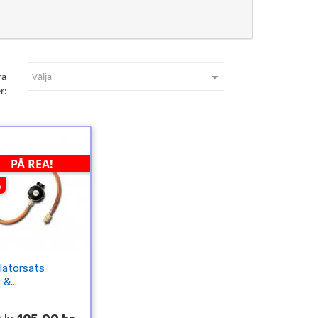

ra
Välja
r:
PÅ REA!
%
latorsats
&...