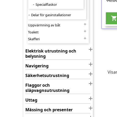
96,00
Specialflaskor
Delar för gasinstallationer

Uppvärmning av båt

Toalett

Skafferi

Elektrisk utrustning och
belysning

Navigering
Visar

Säkerhetsutrustning

Flaggor och
släpvagnsutrustning

Uttag

Mässing och presenter