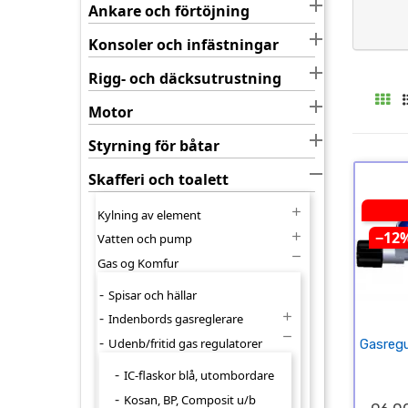

Ankare och förtöjning

Konsoler och infästningar

Rigg- och däcksutrustning

Motor

Styrning för båtar

Skafferi och toalett

Kylning av element
−12

Vatten och pump

Gas og Komfur
Spisar och hällar

Indenbords gasreglerare

Udenb/fritid gas regulatorer
Gasregul
IC-flaskor blå, utombordare
Kosan, BP, Composit u/b