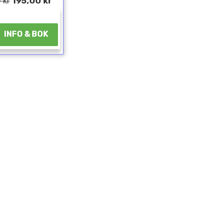
 kr
195,00 kr
¤
INFO & BOK