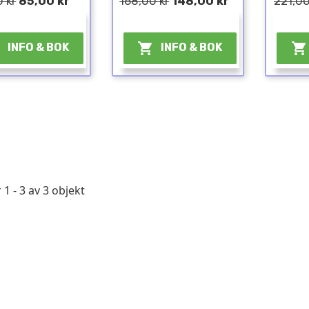
 kr
85,00 kr
168,00 kr
148,00 kr
221,00
¤
¤



INFO & BOK
INFO & BOK
 1 - 3 av 3 objekt