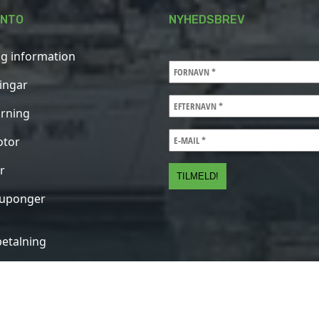
ONTO
NYHEDSBREV
ig information
ningar
rning
otor
r
kuponger
betalning
ed