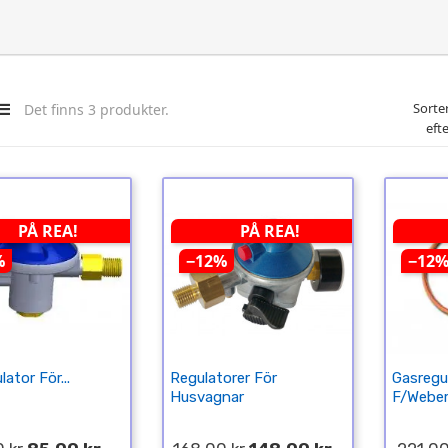
Sorte
Det finns 3 produkter.
efte
PÅ REA!
PÅ REA!
%
−12%
−12
ator För...
Regulatorer För
Gasregu
Husvagnar
F/Weber 