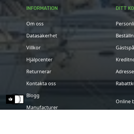
INFORMATION
DITT K
Om oss
Personl
Datasäkerhet
Beställ
Villkor
Gästspå
Hjälpcenter
Kreditn
Returnerar
Adresse
Kontakta oss
Rabatt
Blogg
Online 
Manufacturer
Copyright 2023 -
Marineworld
. All rights reserv