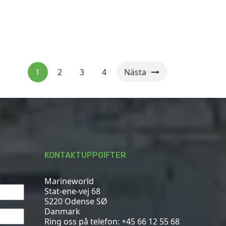
1
2
3
4
Nästa
KONTAKTUPPGIFTER
Marineworld
Stat-ene-vej 68
5220 Odense SØ
Danmark
Ring oss på telefon:
+45 66 12 55 68