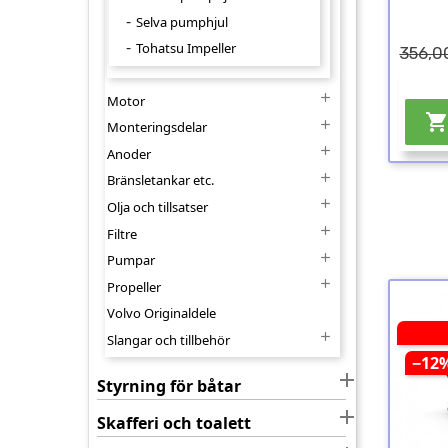
Selva pumphjul
Tohatsu Impeller
356,0

Motor

Monteringsdelar

Anoder

Bränsletankar etc.

Olja och tillsatser

Filtre

Pumpar

Propeller
Volvo Originaldele

Slangar och tillbehör
−12

Styrning för båtar

Skafferi och toalett