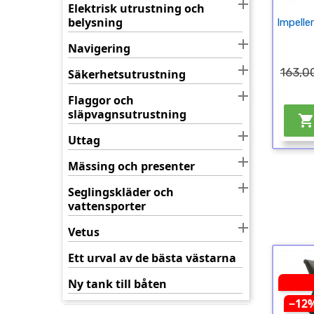

Elektrisk utrustning och
belysning
Impelle

Navigering

163,00
Säkerhetsutrustning

Flaggor och
släpvagnsutrustning

Uttag

Mässing och presenter

Seglingskläder och
vattensporter

Vetus
Ett urval av de bästa västarna
Ny tank till båten
−12