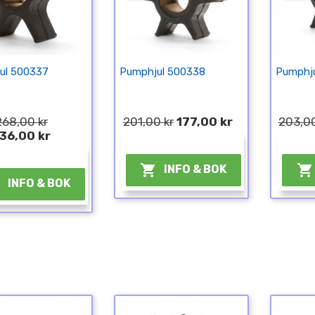
ul 500337
Pumphjul 500338
Pumphj
268,00 kr
201,00 kr
177,00 kr
203,00
36,00 kr
¤
¤


INFO & BOK

INFO & BOK