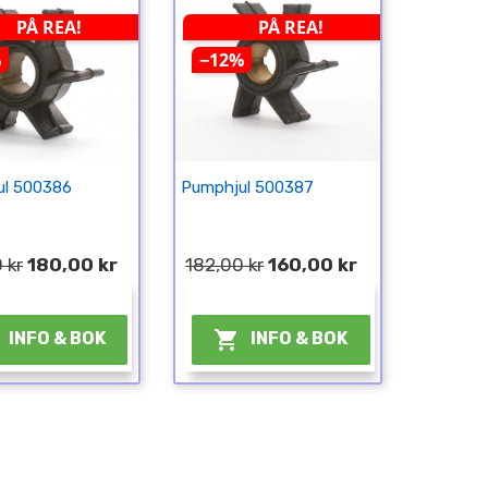
PÅ REA!
PÅ REA!
%
−12%
ul 500386
Pumphjul 500387
 kr
180,00 kr
182,00 kr
160,00 kr
¤
¤

INFO & BOK
INFO & BOK