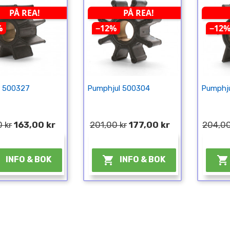
PÅ REA!
PÅ REA!
%
−12%
−12
r 500327
Pumphjul 500304
Pumphj
 kr
163,00 kr
201,00 kr
177,00 kr
204,00
¤
¤



INFO & BOK
INFO & BOK