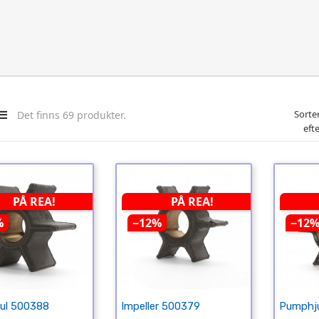
Sorte
Det finns 69 produkter.
efte
PÅ REA!
PÅ REA!
%
−12%
−12
ul 500388
Impeller 500379
Pumphj