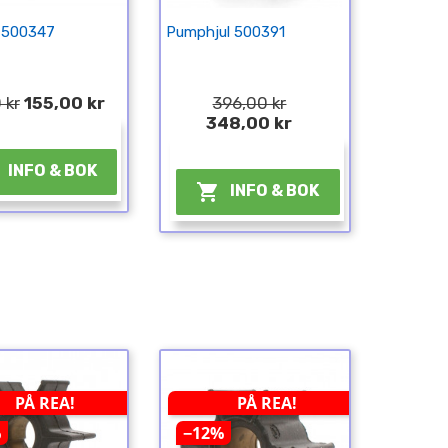
r 500347
Pumphjul 500391
 kr
155,00 kr
396,00 kr
348,00 kr
¤
¤
INFO & BOK

INFO & BOK
PÅ REA!
PÅ REA!
%
−12%