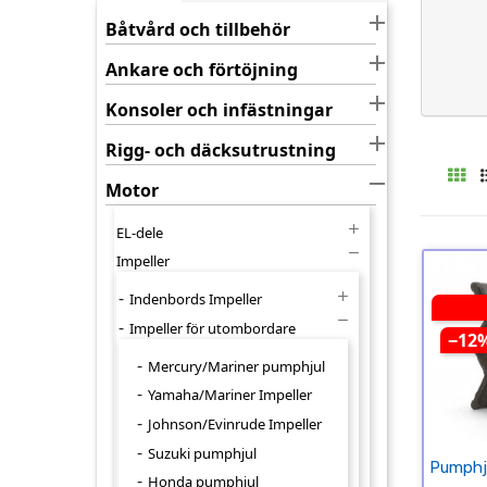

Båtvård och tillbehör

Ankare och förtöjning

Konsoler och infästningar

Rigg- och däcksutrustning

Motor

EL-dele

Impeller

Indenbords Impeller

Impeller för utombordare
−12
Mercury/Mariner pumphjul
Yamaha/Mariner Impeller
Johnson/Evinrude Impeller
Suzuki pumphjul
Pumphj
Honda pumphjul