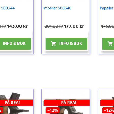
r 500344
Impeller 500348
Impelle
 kr
143,00 kr
201,00 kr
177,00 kr
176,00
¤
¤



INFO & BOK
INFO & BOK
PÅ REA!
PÅ REA!
%
−12%
−12