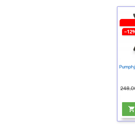
−12
Pumphj
248,0