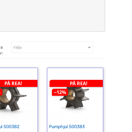

ra
Välja
r:
PÅ REA!
PÅ REA!
%
−12%
ul 500382
Pumphjul 500383