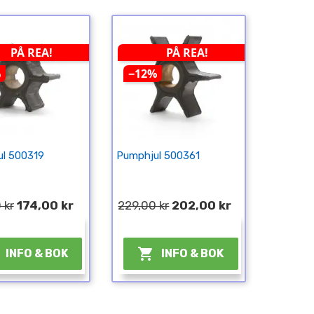
PÅ REA!
PÅ REA!
%
−12%
l 500319
Pumphjul 500361
 kr
174,00 kr
229,00 kr
202,00 kr
¤
¤

INFO & BOK
INFO & BOK