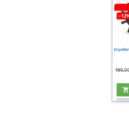
−12
Impelle
185,00