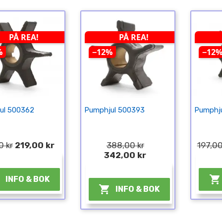
PÅ REA!
PÅ REA!
%
−12%
−12
ul 500362
Pumphjul 500393
Pumphju
0 kr
219,00 kr
388,00 kr
197,00
342,00 kr
¤
¤


INFO & BOK

INFO & BOK