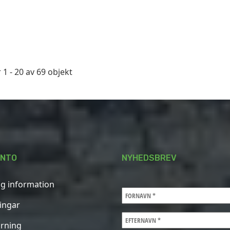
 1 - 20 av 69 objekt
ONTO
NYHEDSBREV
ig information
ningar
rning