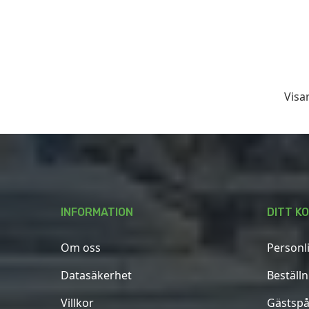
Visar
INFORMATION
DITT K
Om oss
Personl
Datasäkerhet
Beställ
Villkor
Gästspå