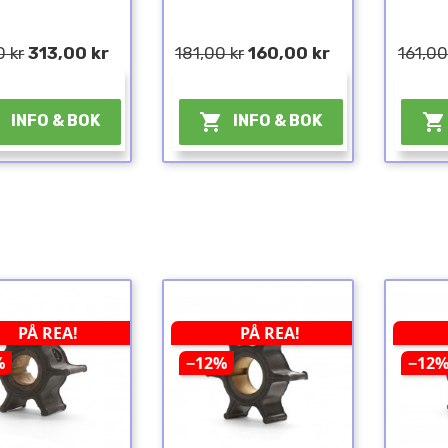
0 kr
313,00 kr
181,00 kr
160,00 kr
161,00
¤
¤



INFO & BOK
INFO & BOK
PÅ REA!
PÅ REA!
%
−12%
−12