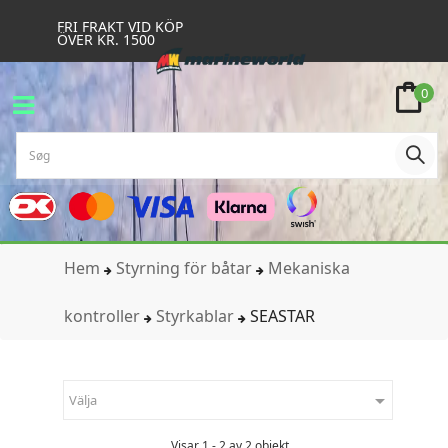
FRI FRAKT VID KÖP
ÖVER KR. 1500
0
Hem
Styrning för båtar
Mekaniska
kontroller
Styrkablar
SEASTAR

Välja
Visar 1 - 2 av 2 objekt