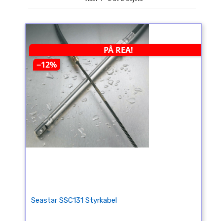
PÅ REA!
−12%
Seastar SSC131 Styrkabel