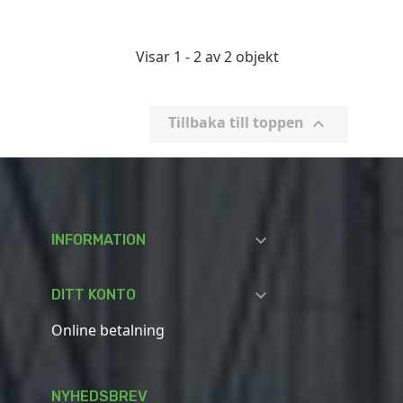
Visar 1 - 2 av 2 objekt
Tillbaka till toppen


INFORMATION

DITT KONTO
Online betalning
NYHEDSBREV