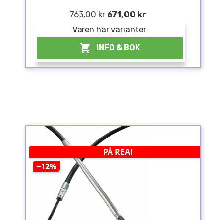
763,00 kr
671,00 kr
Varen har varianter

INFO & BOK
PÅ REA!
−12%