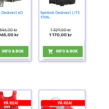
k Deckvest 6D
Spinlock Deckvest LITE
170N...
346,00 kr
1 329,00 kr
065,00 kr
1 170,00 kr
¤
¤

INFO & BOK
INFO & BOK
PÅ REA!
PÅ REA!