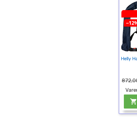
−12
Helly H
872,00
Vare