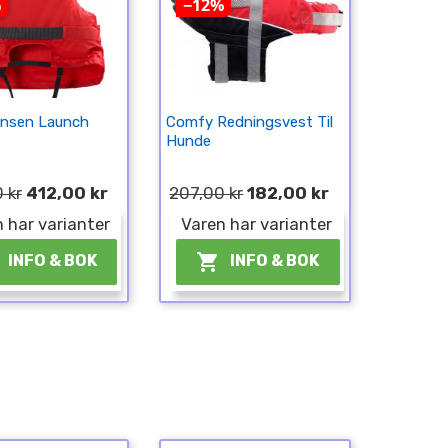
%
−12%
ansen Launch
Comfy Redningsvest Til
Hunde
 kr
412,00 kr
207,00 kr
182,00 kr
 har varianter
Varen har varianter

INFO & BOK
INFO & BOK