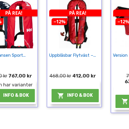
PÅ REA!
PÅ REA!
%
−12%
−12
ansen Sport...
Uppblåsbar Flytväst –...
Version 
 kr
767,00 kr
468,00 kr
412,00 kr
7
6
n har varianter
¤


INFO & BOK
INFO & BOK
