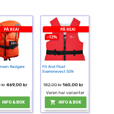
PÅ REA!
PÅ REA!
%
−12%
ansen Navigare
Fit And Float
Svømmevest 50N
 kr
469,00 kr
182,00 kr
160,00 kr
¤
Varen har varianter

INFO & BOK
INFO & BOK