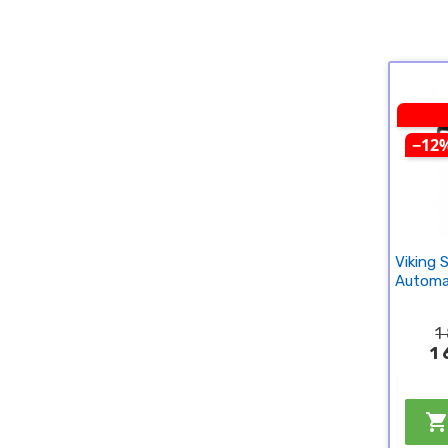
−12
Viking
Automat
1
1 