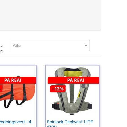

ra
Välja
r:
PÅ REA!
PÅ REA!
%
−12%
dningsvest I 4...
Spinlock Deckvest LITE