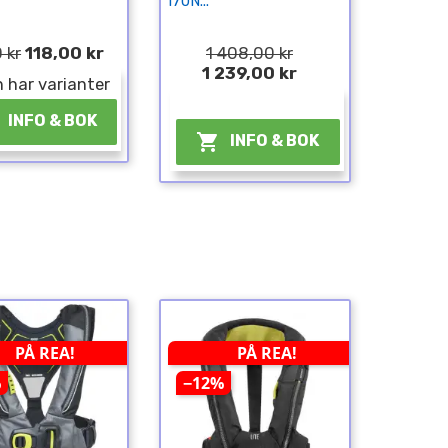
170N...
 kr
118,00 kr
1 408,00 kr
1 239,00 kr
 har varianter
¤
INFO & BOK

INFO & BOK
PÅ REA!
PÅ REA!
%
−12%