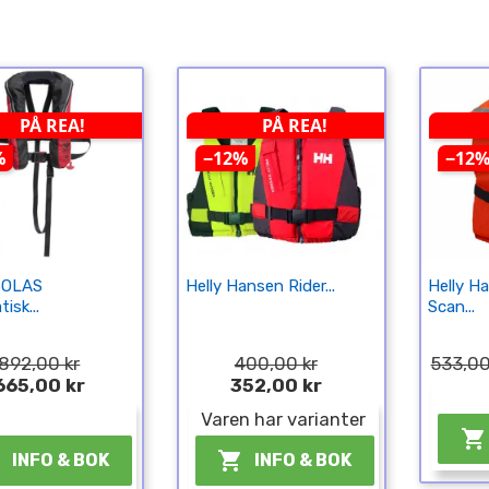
PÅ REA!
PÅ REA!
%
−12%
−12
 SOLAS
Helly Hansen Rider...
Helly H
isk...
Scan...
 892,00 kr
400,00 kr
533,00
665,00 kr
352,00 kr
¤
Varen har varianter



INFO & BOK
INFO & BOK