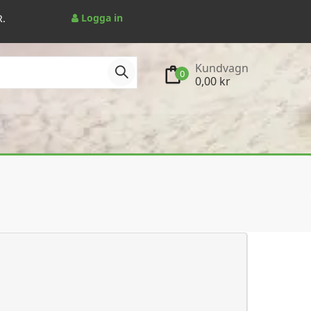
Logga in
R.
Kundvagn
0
0,00 kr