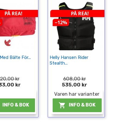
PÅ REA!
PÅ REA!
%
−12%
Med Bälte För...
Helly Hansen Rider
Stealth...
20,00 kr
608,00 kr
33,00 kr
535,00 kr
¤
Varen har varianter

INFO & BOK
INFO & BOK