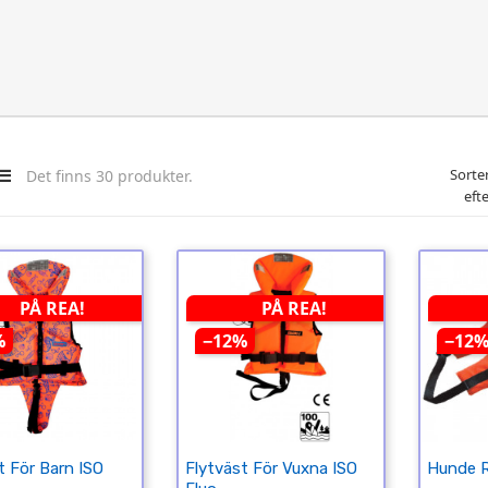
Sorte
Det finns 30 produkter.
efte
PÅ REA!
PÅ REA!
%
−12%
−12
t För Barn ISO
Flytväst För Vuxna ISO
Hunde Re