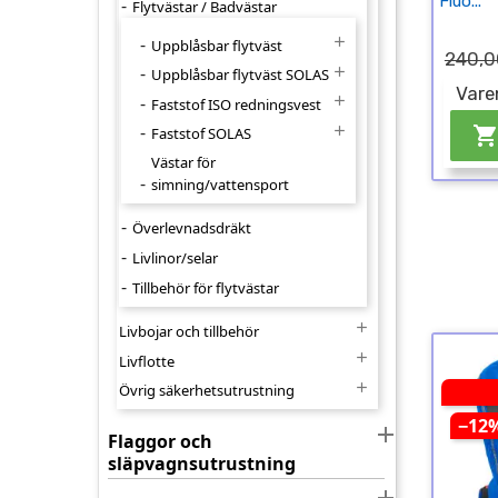
Fluo...
Flytvästar / Badvästar

Uppblåsbar flytväst
240,0

Uppblåsbar flytväst SOLAS
Vare

Faststof ISO redningsvest

Faststof SOLAS
Västar för
simning/vattensport
Överlevnadsdräkt
Livlinor/selar
Tillbehör för flytvästar

Livbojar och tillbehör

Livflotte

Övrig säkerhetsutrustning
−12

Flaggor och
släpvagnsutrustning
