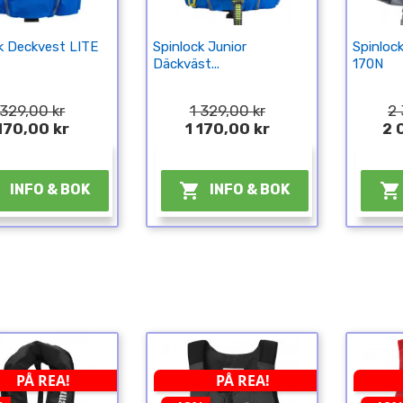
k Deckvest LITE
Spinlock Junior
Spinloc
Däckväst...
170N
 329,00 kr
1 329,00 kr
2 
 170,00 kr
1 170,00 kr
2 
¤
¤



INFO & BOK
INFO & BOK
PÅ REA!
PÅ REA!