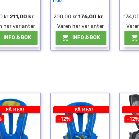
Fluo...
0 kr
211,00 kr
200,00 kr
176,00 kr
134,00
n har varianter
Varen har varianter
Varen



INFO & BOK
INFO & BOK
PÅ REA!
PÅ REA!
%
−12%
−12