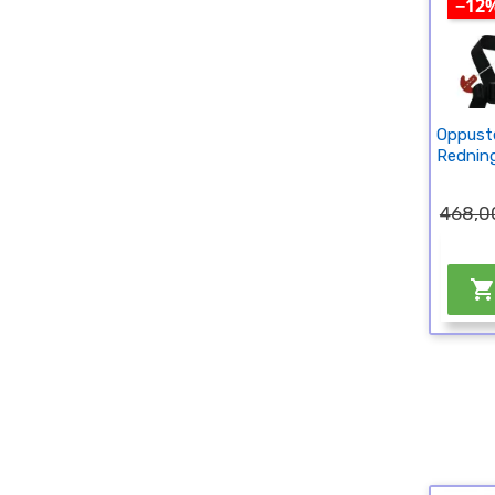
−12
Oppuste
Redning
468,00