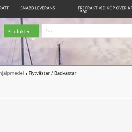
RÄTT
SNABB LEVERANS
FRI FRAKT VID KÖP ÖVER K
1500
Produkter
thjälpmedel
Flytvästar / Badvästar