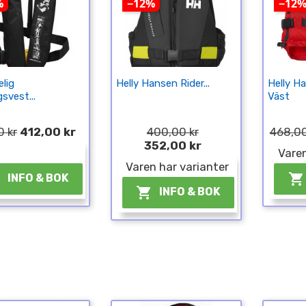
%
−12%
−12
lig
Helly Hansen Rider...
Helly H
svest...
Väst
 kr
412,00 kr
400,00 kr
468,00
352,00 kr
¤
Varen
Varen har varianter


INFO & BOK

INFO & BOK