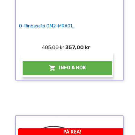
O-Ringssats GM2-MRA01...
405,00 kr
357,00 kr
¤

INFO & BOK
PÅ REA!