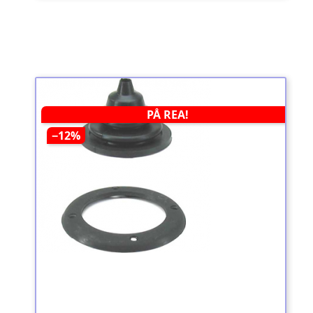
PÅ REA!
−12%