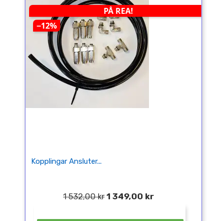
PÅ REA!
−12%
Kopplingar Ansluter...
1 532,00 kr
1 349,00 kr
¤