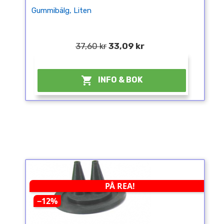
Gummibälg, Liten
37,60 kr
33,09 kr
¤

INFO & BOK
PÅ REA!
−12%