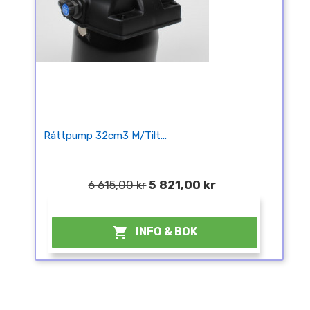
Råttpump 32cm3 M/tilt...
6 615,00 kr
5 821,00 kr
¤

INFO & BOK