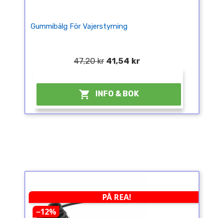
Gummibälg För Vajerstyrning
47,20 kr
41,54 kr
¤

INFO & BOK
PÅ REA!
−12%