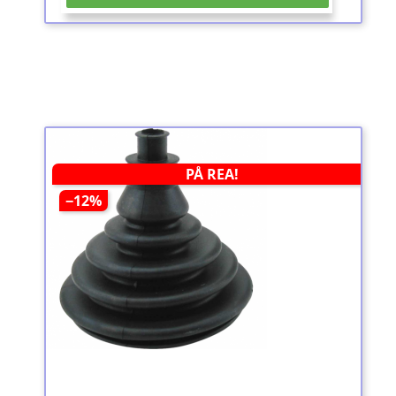
PÅ REA!
−12%