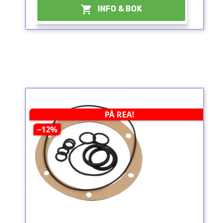

INFO & BOK
PÅ REA!
−12%