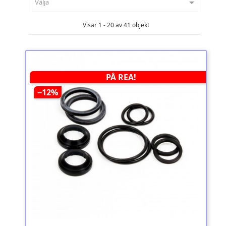

Välja
Visar 1 - 20 av 41 objekt
PÅ REA!
−12%