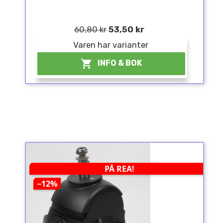
60,80 kr
53,50 kr
Varen har varianter

INFO & BOK
PÅ REA!
−12%