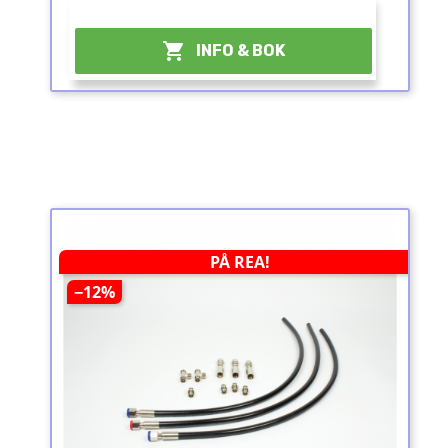
¤

INFO & BOK
PÅ REA!
−12%