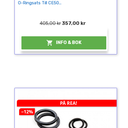
O-Ringsats Till CE50...
405,00 kr
357,00 kr
¤

INFO & BOK
PÅ REA!
−12%