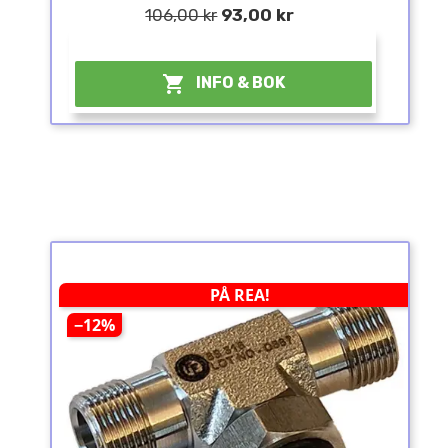
106,00 kr
93,00 kr
¤

INFO & BOK
PÅ REA!
−12%