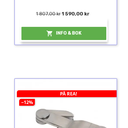
1 807,00 kr
1 590,00 kr
¤

INFO & BOK
PÅ REA!
−12%