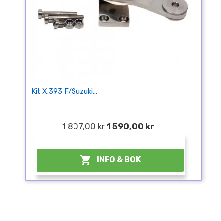
Kit X.393 F/Suzuki...
1 807,00 kr
1 590,00 kr
¤

INFO & BOK