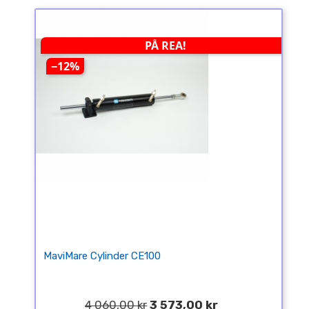
PÅ REA!
−12%
MaviMare Cylinder CE100
4 060,00 kr
3 573,00 kr