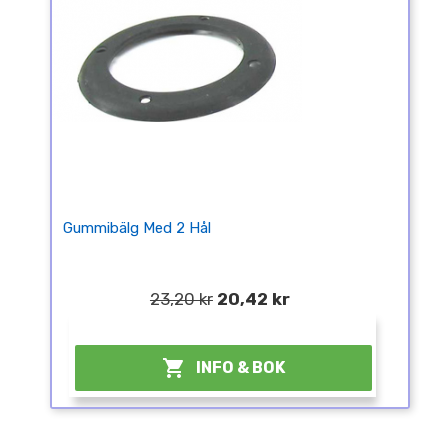
Gummibälg Med 2 Hål
23,20 kr
20,42 kr
¤

INFO & BOK