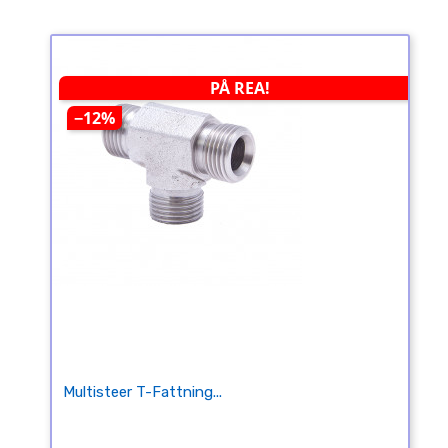
PÅ REA!
−12%
Multisteer T-Fattning...