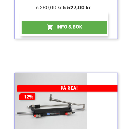
6 280,00 kr
5 527,00 kr
¤

INFO & BOK
PÅ REA!
−12%