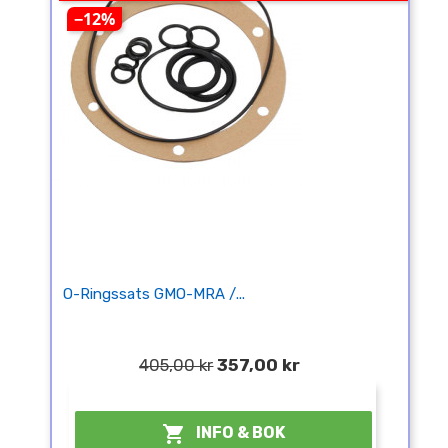
−12%
O-Ringssats GMO-MRA /...
405,00 kr
357,00 kr
¤

INFO & BOK