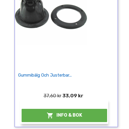
Gummibälg Och Justerbar...
37,60 kr
33,09 kr
¤

INFO & BOK