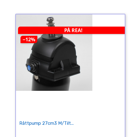
PÅ REA!
−12%
Råttpump 27cm3 M/tilt...