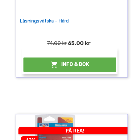
Låsningsvätska - Hård
74,00 kr
65,00 kr
¤

INFO & BOK
PÅ REA!