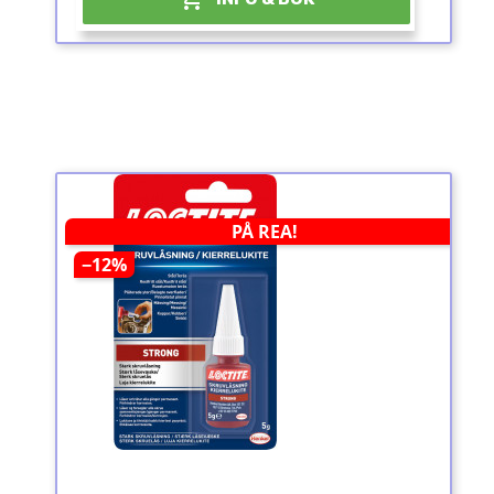
PÅ REA!
−12%