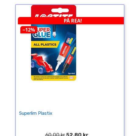
PÅ REA!
−12%
Superlim Plastix
60,00 kr
52,80 kr