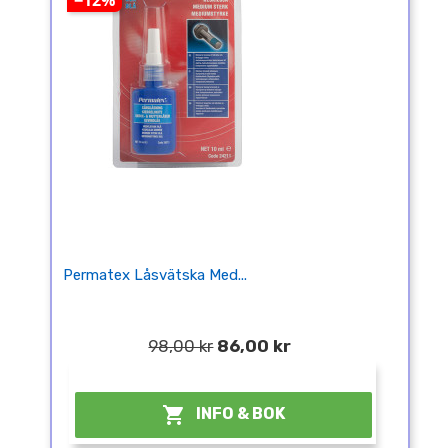
−12%
Permatex Låsvätska Med...
98,00 kr
86,00 kr
¤

INFO & BOK