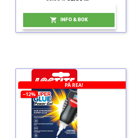
¤

INFO & BOK
PÅ REA!
−12%