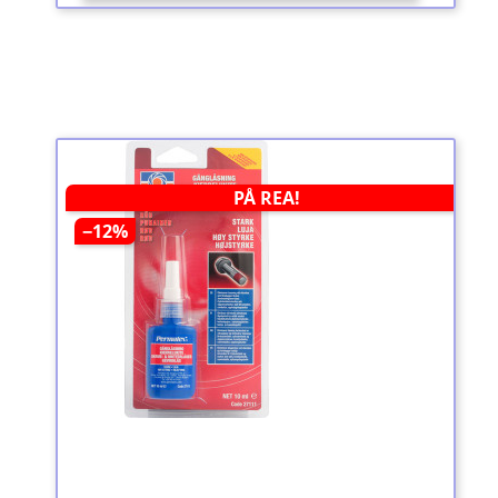
PÅ REA!
−12%