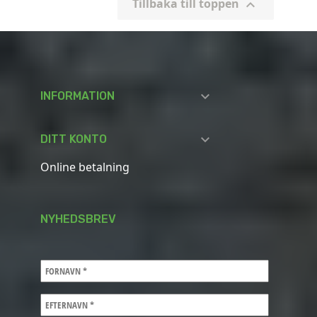
Tillbaka till toppen


INFORMATION

DITT KONTO
Online betalning
NYHEDSBREV