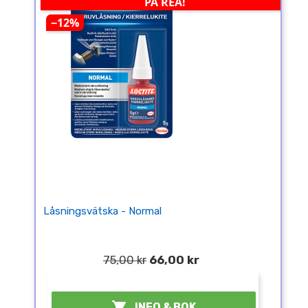
PÅ REA!
−12%
Låsningsvätska - Normal
75,00 kr
66,00 kr
¤

INFO & BOK