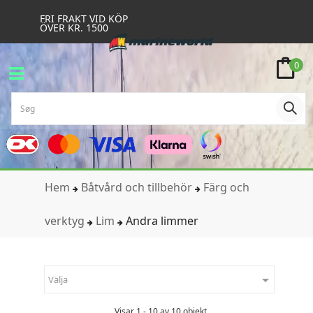
FRI FRAKT VID KÖP
ÖVER KR. 1500
0
Hem
Båtvård och tillbehör
Färg och
verktyg
Lim
Andra limmer

Välja
Visar 1 - 10 av 10 objekt