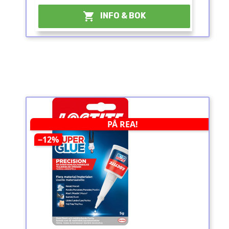
¤

INFO & BOK
PÅ REA!
−12%