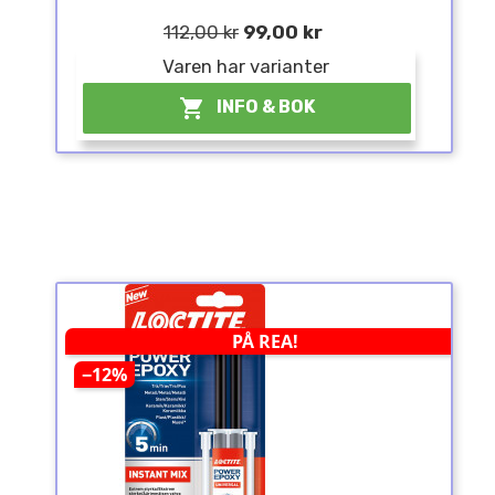
112,00 kr
99,00 kr
Varen har varianter
¤

INFO & BOK
PÅ REA!
−12%