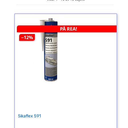
PÅ REA!
−12%
Sikaflex 591