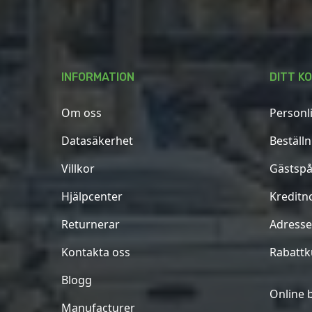
INFORMATION
DITT K
Om oss
Personl
Datasäkerhet
Beställ
Villkor
Gästspå
Hjälpcenter
Kreditn
Returnerar
Adresse
Kontakta oss
Rabatt
Blogg
Online 
Manufacturer