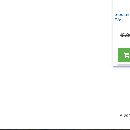
Glödlam
För...
12,8
Visar