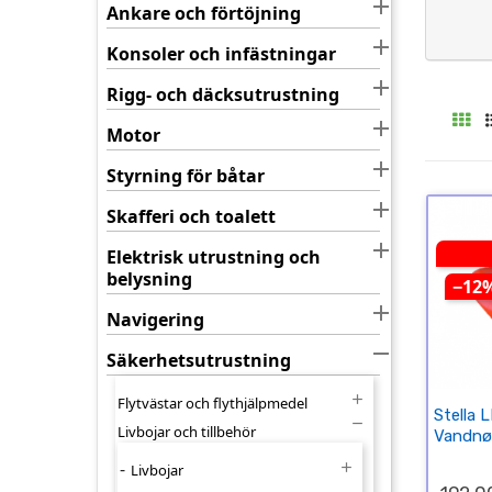

Ankare och förtöjning

Konsoler och infästningar

Rigg- och däcksutrustning

Motor

Styrning för båtar

Skafferi och toalett

Elektrisk utrustning och
belysning
−12

Navigering

Säkerhetsutrustning

Flytvästar och flythjälpmedel
Stella 

Livbojar och tillbehör
Vandnø

Livbojar