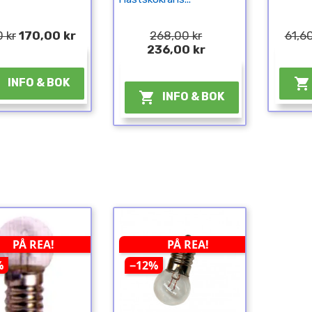
 kr
170,00 kr
268,00 kr
61,60
236,00 kr
¤
¤


INFO & BOK

INFO & BOK
PÅ REA!
PÅ REA!
%
−12%