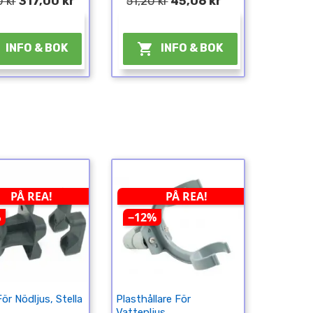
 kr
317,00 kr
51,20 kr
45,06 kr
¤
¤

INFO & BOK
INFO & BOK
PÅ REA!
PÅ REA!
%
−12%
För Nödljus, Stella
Plasthållare För
Vattenljus