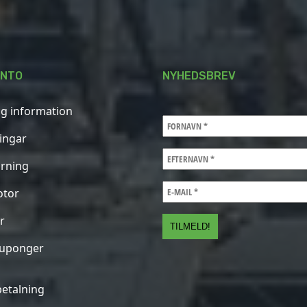
ONTO
NYHEDSBREV
ig information
ningar
rning
otor
r
kuponger
betalning