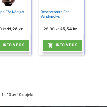
pa För Nödljus
Reservepære For
Vandnødlys
0 kr
11,26 kr
28,80 kr
25,34 kr
¤
¤


INFO & BOK
INFO & BOK
 1 - 10 av 10 objekt