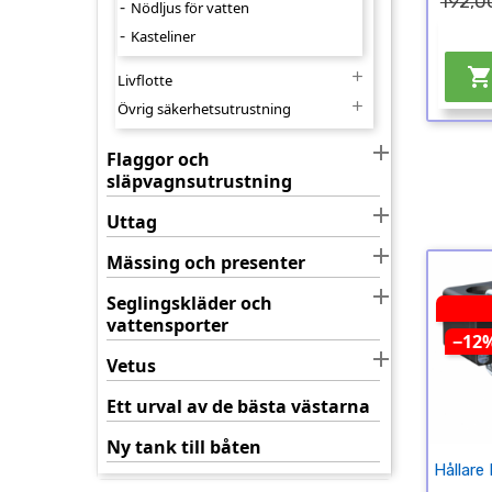
192,0
Nödljus för vatten
Kasteliner

Livflotte

Övrig säkerhetsutrustning

Flaggor och
släpvagnsutrustning

Uttag

Mässing och presenter

Seglingskläder och
vattensporter
−12

Vetus
Ett urval av de bästa västarna
Ny tank till båten
Hållare