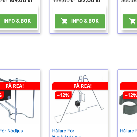
0 kr
169,00 kr
138,00 kr
122,00 kr
360,00
¤
¤



INFO & BOK
INFO & BOK
PÅ REA!
PÅ REA!
%
−12%
−12
 För Nödljus
Hållare För
Hållare 
Hästskokrans...