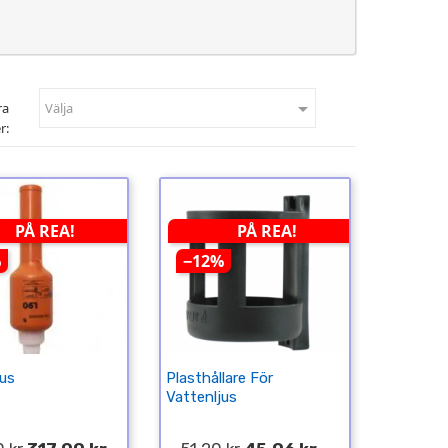

ra
Välja
r:
PÅ REA!
PÅ REA!
%
−12%
jus
Plasthållare För
Vattenljus