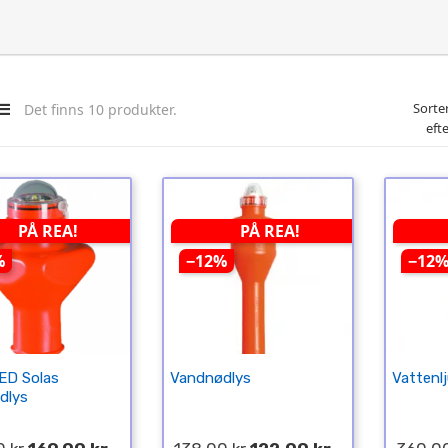
Sorte
Det finns 10 produkter.
efte
PÅ REA!
PÅ REA!
%
−12%
−12
LED Solas
Vandnødlys
Vattenl
dlys