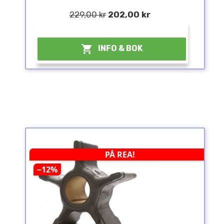
229,00 kr
202,00 kr
¤

INFO & BOK
PÅ REA!
−12%