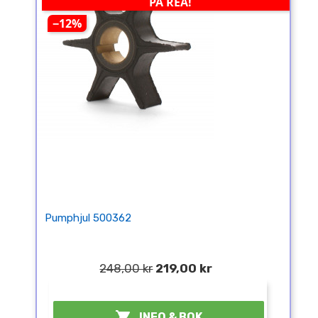
PÅ REA!
−12%
Pumphjul 500362
248,00 kr
219,00 kr
¤

INFO & BOK