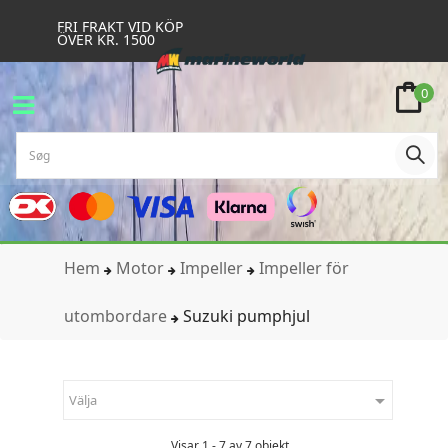
FRI FRAKT VID KÖP
ÖVER KR. 1500
0
Hem
Motor
Impeller
Impeller för
utombordare
Suzuki pumphjul

Välja
Visar 1 - 7 av 7 objekt