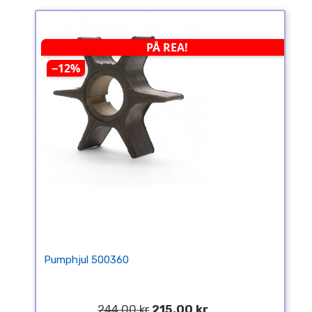
PÅ REA!
−12%
Pumphjul 500360
244,00 kr
215,00 kr