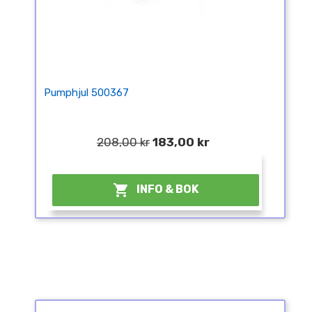
Pumphjul 500367
208,00 kr
183,00 kr
¤

INFO & BOK