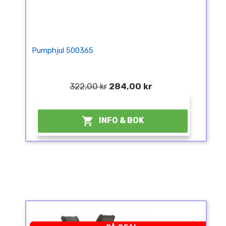
Pumphjul 500365
322,00 kr
284,00 kr
¤

INFO & BOK