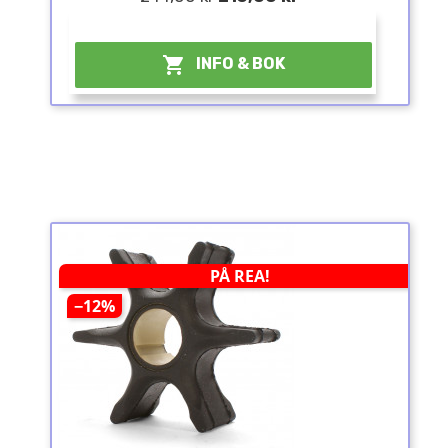
¤

INFO & BOK
PÅ REA!
−12%