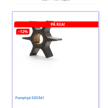
PÅ REA!
−12%
Pumphjul 500361