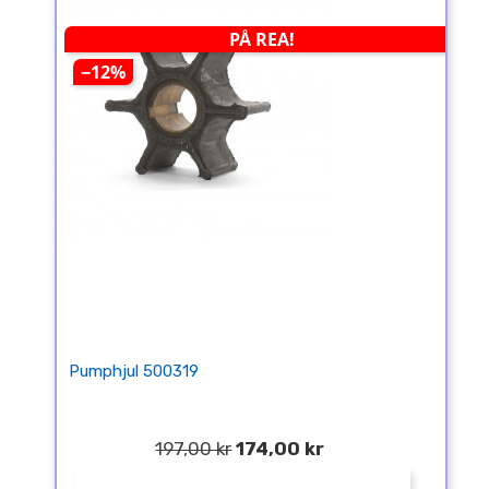
PÅ REA!
−12%
Pumphjul 500319
197,00 kr
174,00 kr
¤