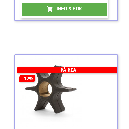

INFO & BOK
PÅ REA!
−12%