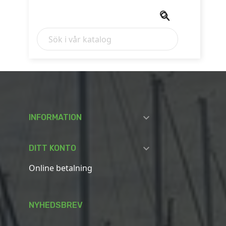



INFORMATION

DITT KONTO
Online betalning
NYHEDSBREV