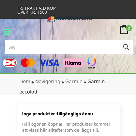
FRI FRAKT VID KÖP
ÖVER KR. 1500
0
Hem
Navigering
Garmin
Garmin
eccolod
Inga produkter tillgängliga ännu
Håll ögonen öppna! Fler produkter kommer
att visas här allteftersom de läggs till.