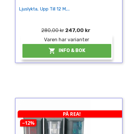
Ljuslykta, Upp Till 12 M,...
280,00 kr
247,00 kr
Varen har varianter

INFO & BOK
PÅ REA!
−12%