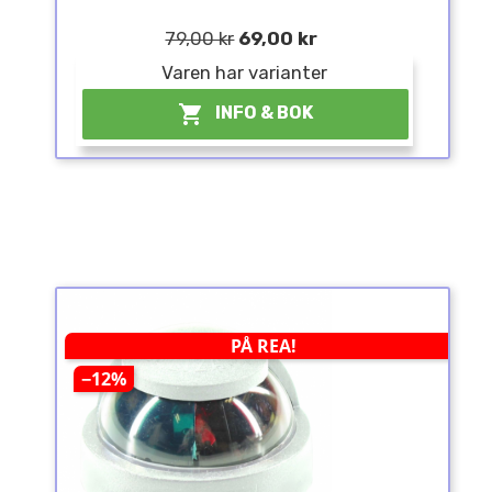
79,00 kr
69,00 kr
Varen har varianter
¤

INFO & BOK
PÅ REA!
−12%