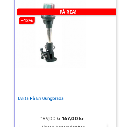
PÅ REA!
−12%
Lykta På En Gungbräda
189,00 kr
167,00 kr