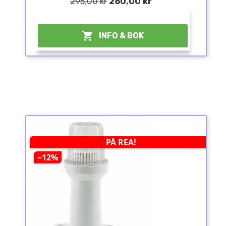
295,00 kr
260,00 kr
¤

INFO & BOK
PÅ REA!
−12%