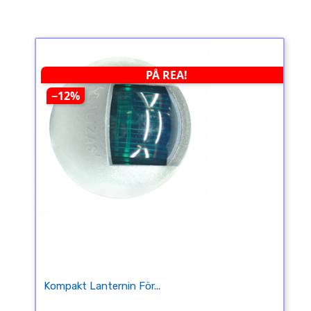
PÅ REA!
−12%
Kompakt Lanternin För...