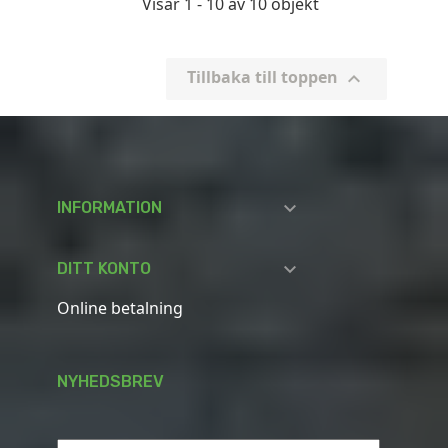
Visar 1 - 10 av 10 objekt
Tillbaka till toppen


INFORMATION

DITT KONTO
Online betalning
NYHEDSBREV