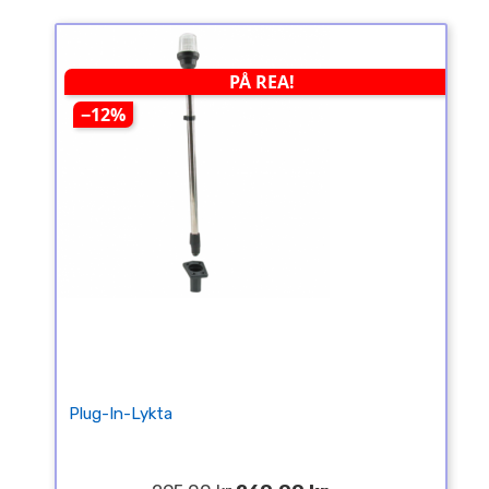
PÅ REA!
−12%
Plug-In-Lykta