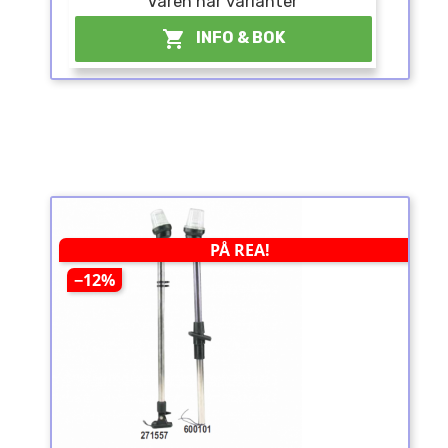
Varen har varianter

INFO & BOK
PÅ REA!
−12%