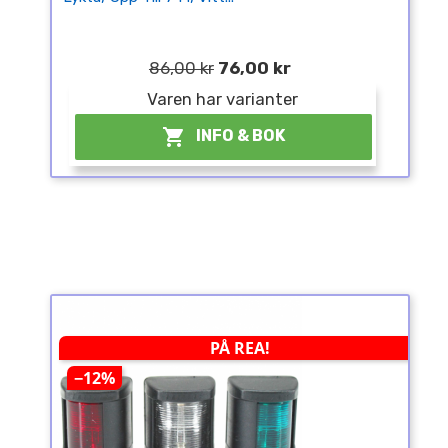
86,00 kr
76,00 kr
Varen har varianter

INFO & BOK
PÅ REA!
−12%