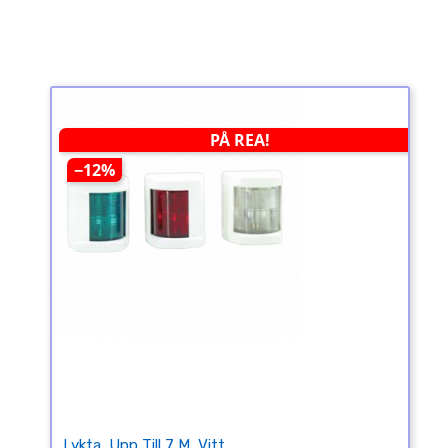
PÅ REA!
−12%
Lykta, Upp Till 7 M, Vitt...