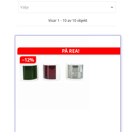

Välja
Visar 1 - 10 av 10 objekt
PÅ REA!
−12%