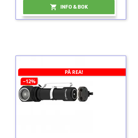

INFO & BOK
PÅ REA!
−12%