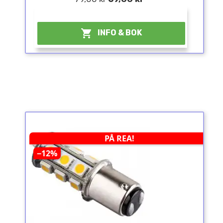
¤

INFO & BOK
PÅ REA!
−12%