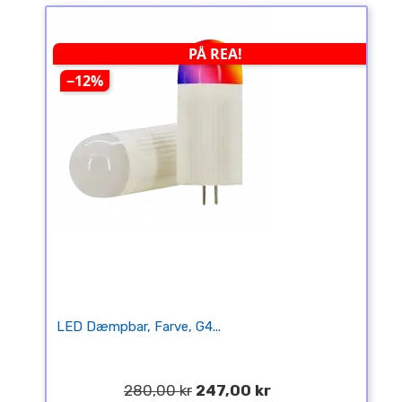
PÅ REA!
−12%
LED Dæmpbar, Farve, G4...
280,00 kr
247,00 kr