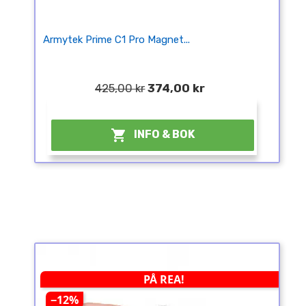
Armytek Prime C1 Pro Magnet...
425,00 kr
374,00 kr
¤

INFO & BOK
PÅ REA!
−12%