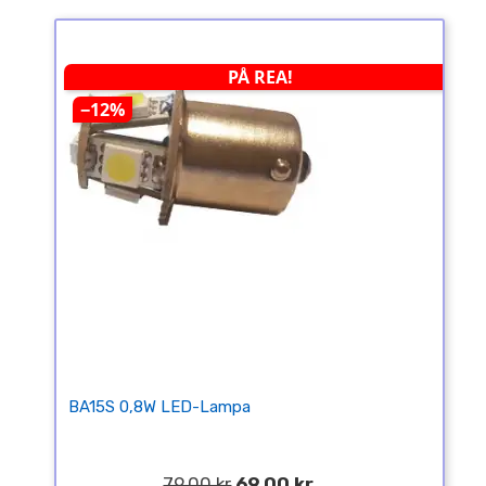
PÅ REA!
−12%
BA15S 0,8W LED-Lampa
79,00 kr
69,00 kr