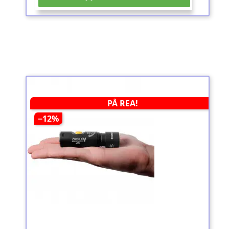
PÅ REA!
−12%