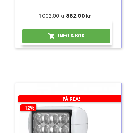
1 002,00 kr
882,00 kr
¤

INFO & BOK
PÅ REA!
−12%