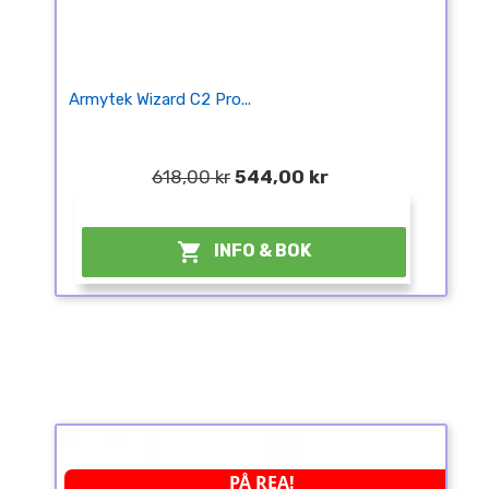
Armytek Wizard C2 Pro...
618,00 kr
544,00 kr
¤

INFO & BOK
PÅ REA!