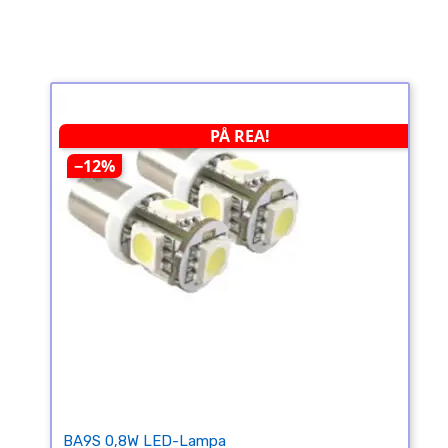
PÅ REA!
−12%
BA9S 0,8W LED-Lampa