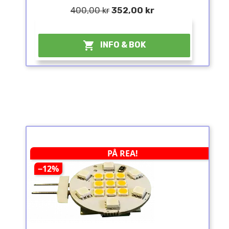
400,00 kr
352,00 kr
¤

INFO & BOK
PÅ REA!
−12%