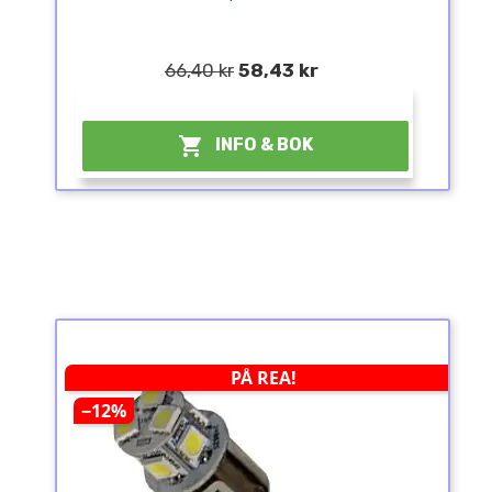
66,40 kr
58,43 kr
¤

INFO & BOK
PÅ REA!
−12%