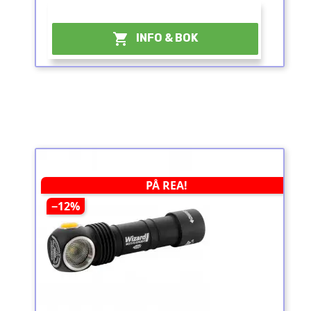
¤

INFO & BOK
PÅ REA!
−12%