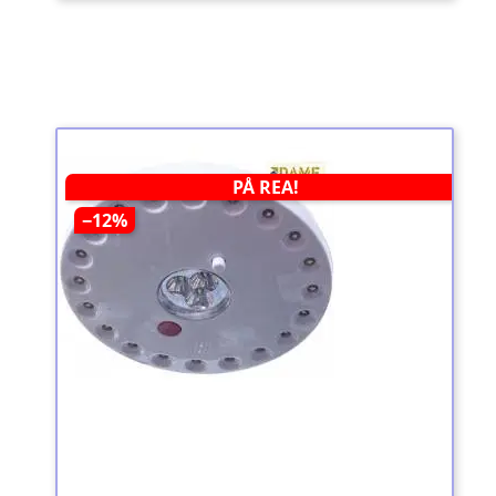
PÅ REA!
−12%