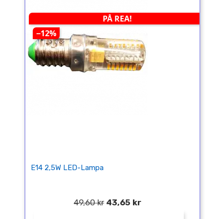
PÅ REA!
−12%
E14 2,5W LED-Lampa
49,60 kr
43,65 kr
¤