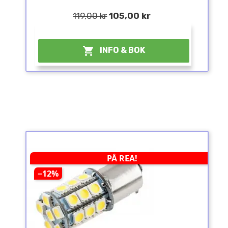
119,00 kr
105,00 kr
¤

INFO & BOK
PÅ REA!
−12%