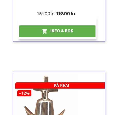
135,00 kr
119,00 kr
¤

INFO & BOK
PÅ REA!
−12%