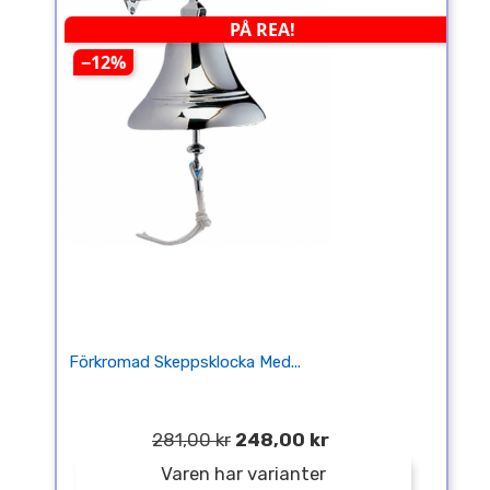
PÅ REA!
−12%
Förkromad Skeppsklocka Med...
281,00 kr
248,00 kr
Varen har varianter