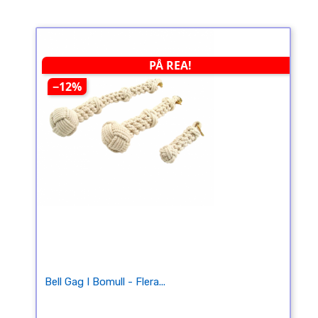
PÅ REA!
−12%
Bell Gag I Bomull - Flera...