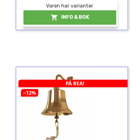
Varen har varianter

INFO & BOK
PÅ REA!
−12%