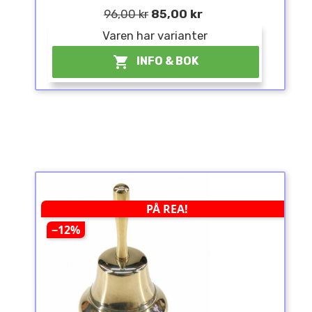
96,00 kr
85,00 kr
Varen har varianter

INFO & BOK
PÅ REA!
−12%