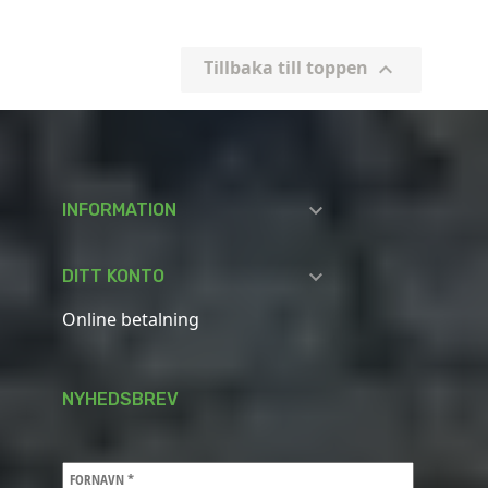
Tillbaka till toppen


INFORMATION

DITT KONTO
Online betalning
NYHEDSBREV