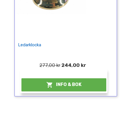
Ledarklocka
277,00 kr
244,00 kr
¤

INFO & BOK