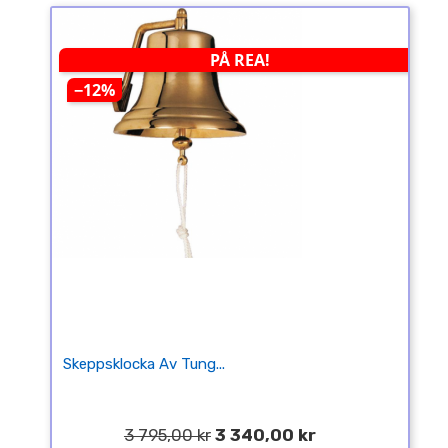
PÅ REA!
−12%
Skeppsklocka Av Tung...
3 795,00 kr
3 340,00 kr