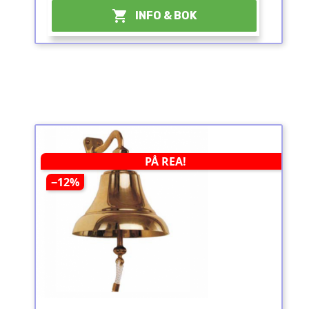

INFO & BOK
PÅ REA!
−12%