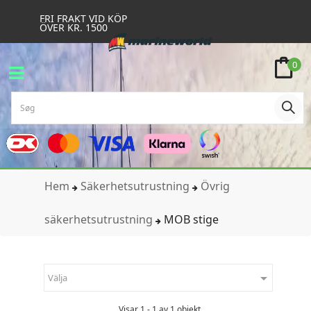
FRI FRAKT VID KÖP
ÖVER KR. 1500
0
Hem
Säkerhetsutrustning
Övrig
säkerhetsutrustning
MOB stige

Välja
Visar 1 - 1 av 1 objekt