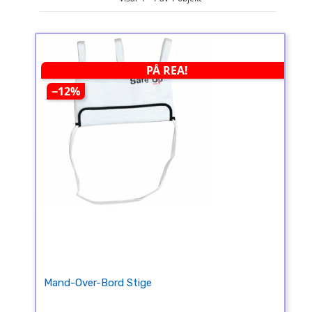
PÅ REA!
−12%
Mand-Over-Bord Stige