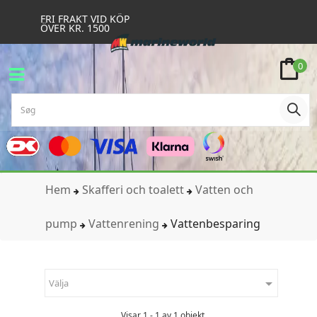
FRI FRAKT VID KÖP
ÖVER KR. 1500
0
Hem
Skafferi och toalett
Vatten och
pump
Vattenrening
Vattenbesparing

Välja
Visar 1 - 1 av 1 objekt