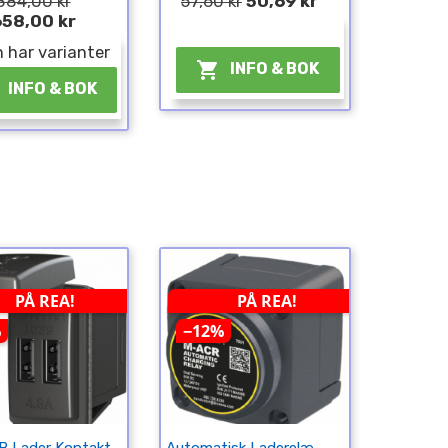
884,00 kr
57,60 kr
50,69 kr
658,00 kr
¤
 har varianter

INFO & BOK
INFO & BOK
PÅ REA!
PÅ REA!
%
−12%