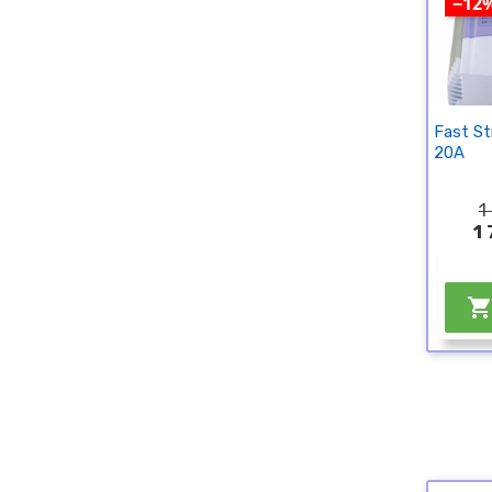
−12
Fast St
20A
1
1