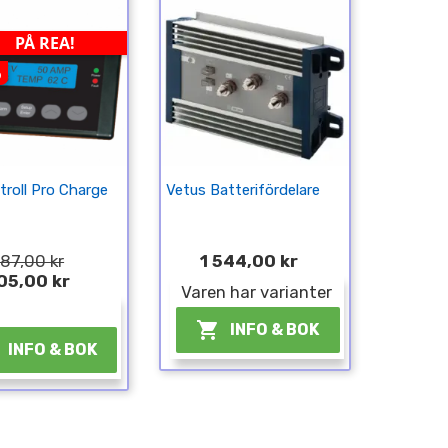
PÅ REA!
%
troll Pro Charge
Vetus Batterifördelare
87,00 kr
1 544,00 kr
05,00 kr
Varen har varianter
¤

INFO & BOK
INFO & BOK