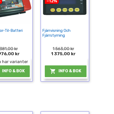
%
−12%
r-Til-Batteri
Fjärrvisning Och
Fjärrstyrning
381,00 kr
1 563,00 kr
976,00 kr
1 375,00 kr
 har varianter
¤

INFO & BOK
INFO & BOK