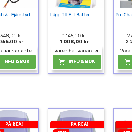
iskt Fjärrstyrt...
Lägg Till Ett Batteri
Pro Char
 348,00 kr
1 145,00 kr
2 
066,00 kr
1 008,00 kr
2 
n har varianter
Varen har varianter
Varen



INFO & BOK
INFO & BOK
PÅ REA!
PÅ REA!