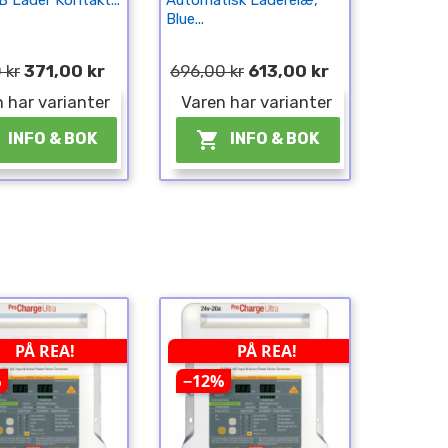
B Lader Kontakt...
Automatisk Laderelæ,
Blue...
 kr
371,00 kr
696,00 kr
613,00 kr
 har varianter
Varen har varianter

INFO & BOK
INFO & BOK
PÅ REA!
PÅ REA!
%
−12%