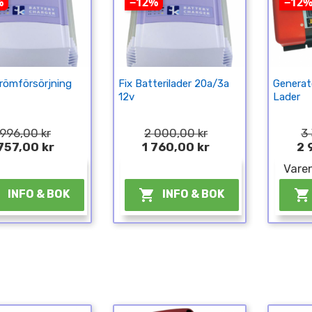
%
−12%
−12
römförsörjning
Fix Batterilader 20a/3a
Generato
12v
Lader
 996,00 kr
2 000,00 kr
3 
 757,00 kr
1 760,00 kr
2 
¤
¤
Varen



INFO & BOK
INFO & BOK