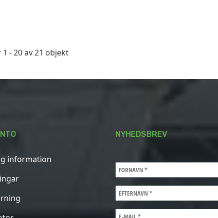
 1 - 20 av 21 objekt
ONTO
NYHEDSBREV
ig information
ningar
rning
otor