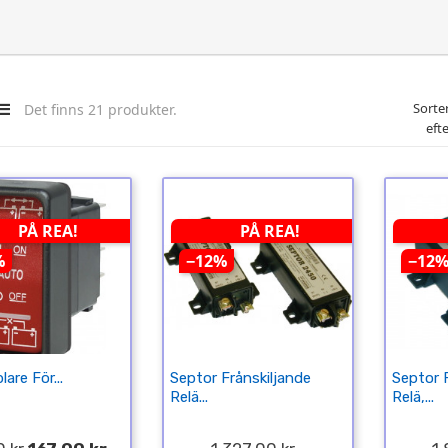
Sorte
Det finns 21 produkter.
efte
PÅ REA!
PÅ REA!
%
−12%
−12
are För...
Septor Frånskiljande
Septor 
Relä...
Relä,...