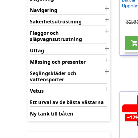
Bärbar
Upphän

Navigering

Säkerhetsutrustning
32,80

Flaggor och
släpvagnsutrustning

Uttag

Mässing och presenter

Seglingskläder och
vattensporter

Vetus
Ett urval av de bästa västarna
Ny tank till båten
−12