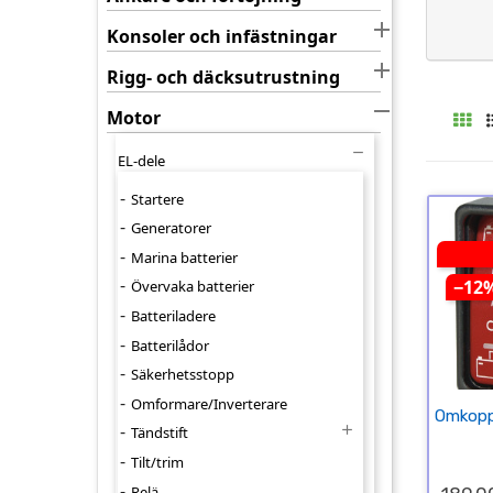

Konsoler och infästningar

Rigg- och däcksutrustning

Motor

EL-dele
Startere
Generatorer
Marina batterier
−12
Övervaka batterier
Batteriladere
Batterilådor
Säkerhetsstopp
Omformare/Inverterare
Omkoppl

Tändstift
Tilt/trim
Relä