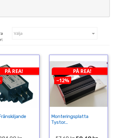

ra
Välja
r:
PÅ REA!
PÅ REA!
%
−12%
Frånskiljande
Monteringsplatta
Tystor...