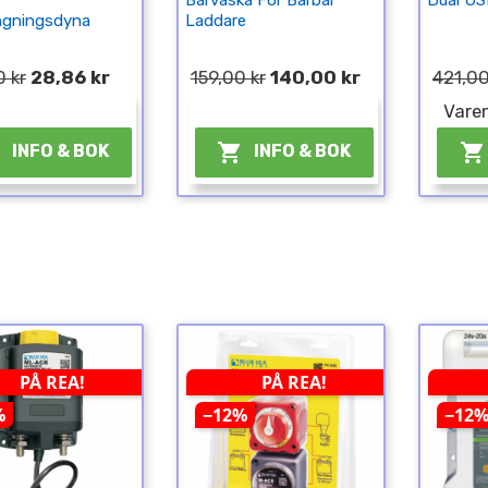
Bärväska För Bärbar
Dual US
gningsdyna
Laddare
 kr
28,86 kr
159,00 kr
140,00 kr
421,00
¤
¤
Varen



INFO & BOK
INFO & BOK
PÅ REA!
PÅ REA!
%
−12%
−12