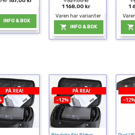
0 kr
167,00 kr
1 327,00 kr
1 
1 168,00 kr
1 
¤
Varen har varianter
Varen

INFO & BOK


INFO & BOK
PÅ REA!
PÅ REA!
%
−12%
−12