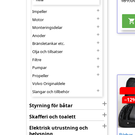
189,0

Impeller

Motor

Monteringsdelar

Anoder

Bränsletankar etc.

Olja och tillsatser

Filtre

Pumpar

Propeller
Volvo Originaldele

Slangar och tillbehör
−12

Styrning för båtar

Skafferi och toalett

Elektrisk utrustning och
belysning