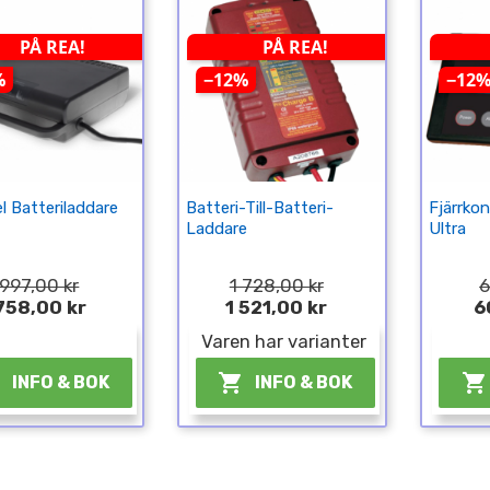
PÅ REA!
PÅ REA!
%
−12%
−12
l Batteriladdare
Batteri-Till-Batteri-
Fjärrkon
Laddare
Ultra
 997,00 kr
1 728,00 kr
6
758,00 kr
1 521,00 kr
6
¤
Varen har varianter



INFO & BOK
INFO & BOK