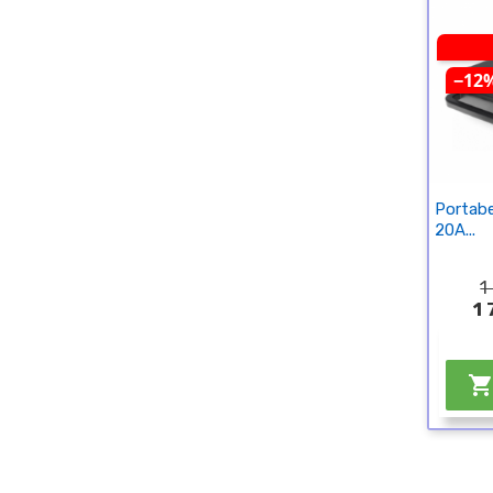
−12
Portabe
20A...
1
1 