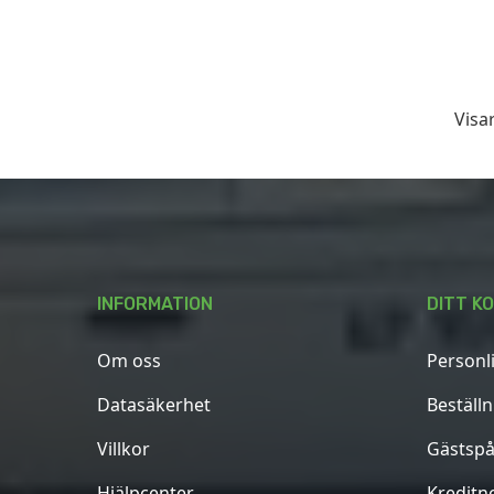
Visar
INFORMATION
DITT K
Om oss
Personl
Datasäkerhet
Beställ
Villkor
Gästspå
Hjälpcenter
Kreditn