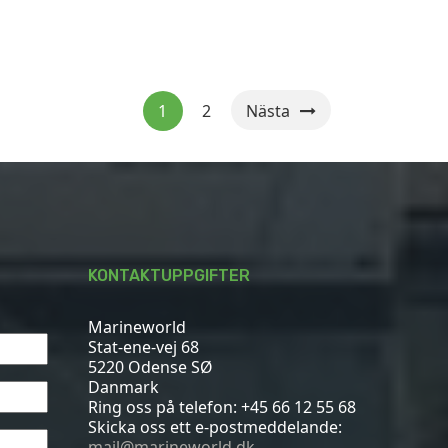
1
2
Nästa
KONTAKTUPPGIFTER
Marineworld
Stat-ene-vej 68
5220 Odense SØ
Danmark
Ring oss på telefon:
+45 66 12 55 68
Skicka oss ett e-postmeddelande:
mail@marineworld.dk