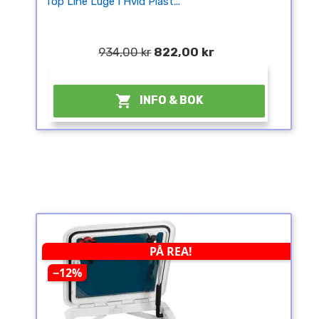
Top Line Luge I Hvid Plast...
934,00 kr
822,00 kr
¤

INFO & BOK
PÅ REA!
−12%