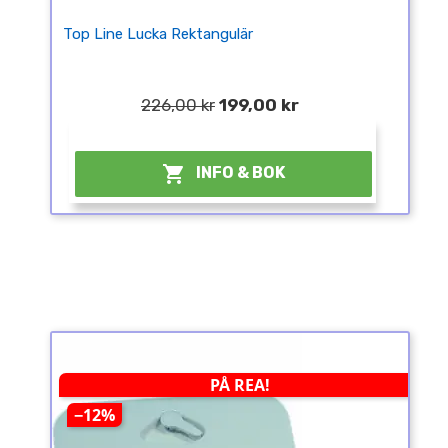
Top Line Lucka Rektangulär
226,00 kr
199,00 kr
¤

INFO & BOK
PÅ REA!
−12%