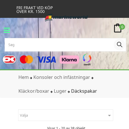
FRI FRAKT VID KÖP
ÖVER KR. 1500
0
Hem
Konsoler och infästningar
Kläckor/boxar
Luger
Däckspakar

Välja
Visar 1 - 20 av 38 objekt