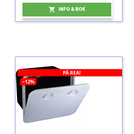

INFO & BOK
PÅ REA!
−12%