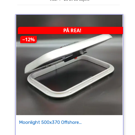
PÅ REA!
−12%
Moonlight 500x370 Offshore...