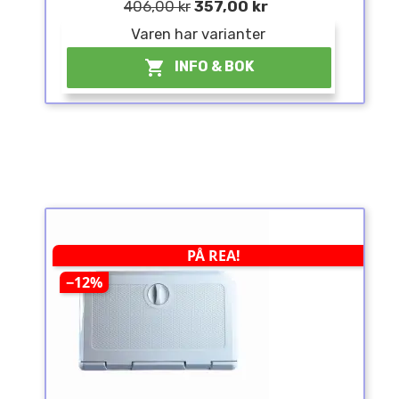
406,00 kr
357,00 kr
Varen har varianter

INFO & BOK
PÅ REA!
−12%