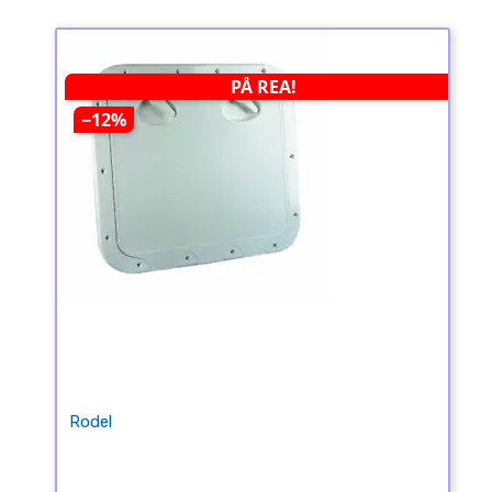
PÅ REA!
−12%
Rodel