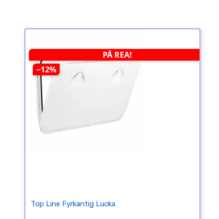
PÅ REA!
−12%
Top Line Fyrkantig Lucka