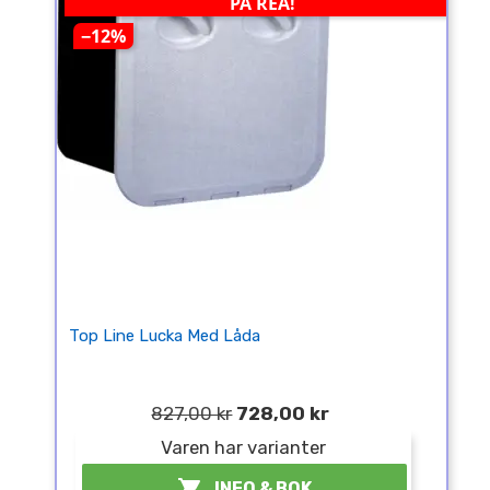
PÅ REA!
−12%
Top Line Lucka Med Låda
827,00 kr
728,00 kr
Varen har varianter

INFO & BOK