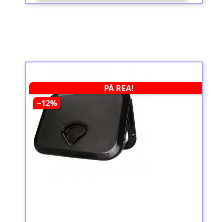
PÅ REA!
−12%