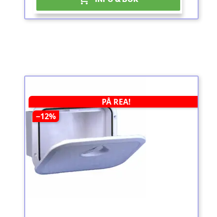
PÅ REA!
−12%