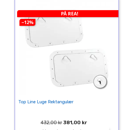
PÅ REA!
−12%
Top Line Luge Rektangulær
432,00 kr
381,00 kr