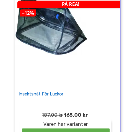
PÅ REA!
−12%
Insektsnät För Luckor
187,00 kr
165,00 kr
Varen har varianter