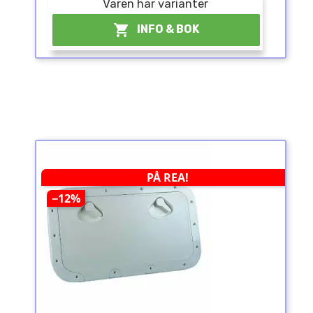
Varen har varianter

INFO & BOK
PÅ REA!
−12%