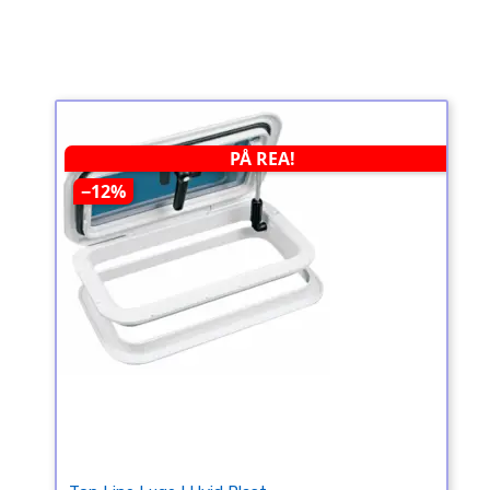
PÅ REA!
−12%