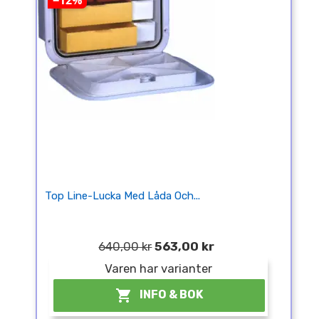
−12%
Top Line-Lucka Med Låda Och...
640,00 kr
563,00 kr
Varen har varianter

INFO & BOK