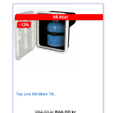
PÅ REA!
−12%
Top Line Behållare Till...
984,00 kr
866,00 kr