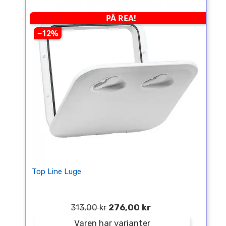
PÅ REA!
−12%
Top Line Luge
313,00 kr
276,00 kr
Varen har varianter