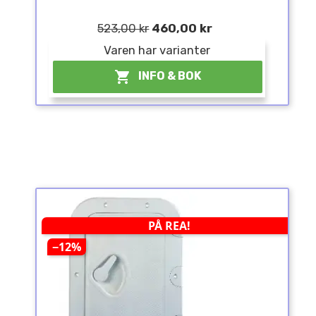
523,00 kr
460,00 kr
Varen har varianter

INFO & BOK
PÅ REA!
−12%