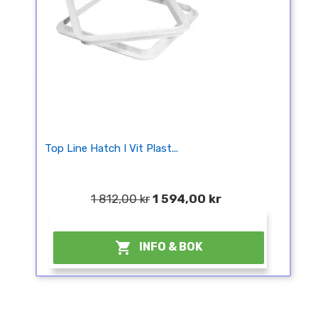
Top Line Hatch I Vit Plast...
1 812,00 kr
1 594,00 kr
¤

INFO & BOK