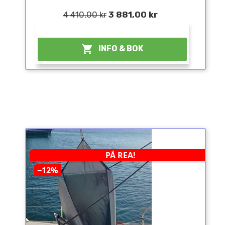
4 410,00 kr
3 881,00 kr
¤

INFO & BOK
PÅ REA!
−12%