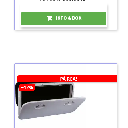
¤

INFO & BOK
PÅ REA!
−12%