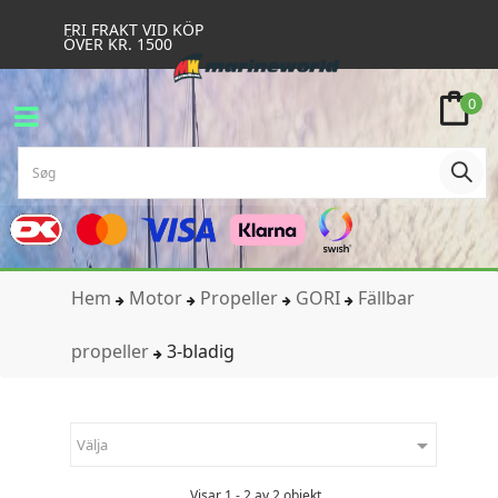
FRI FRAKT VID KÖP
ÖVER KR. 1500
0
Hem
Motor
Propeller
GORI
Fällbar
propeller
3-bladig

Välja
Visar 1 - 2 av 2 objekt