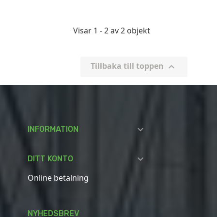
Visar 1 - 2 av 2 objekt
Tillbaka till toppen


INFORMATION

DITT KONTO
Online betalning
NYHEDSBREV