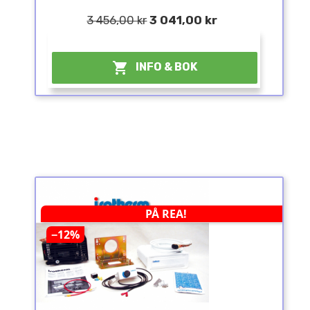
3 456,00 kr
3 041,00 kr
¤

INFO & BOK
PÅ REA!
−12%