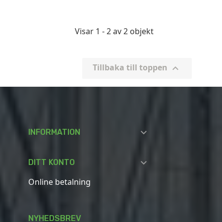
Visar 1 - 2 av 2 objekt
Tillbaka till toppen


INFORMATION

DITT KONTO
Online betalning
NYHEDSBREV