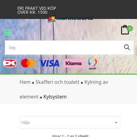
FRI FRAKT VID KÖP
ÖVER KR. 1500
0
Hem
Skafferi och toalett
Kylning av
element
Kylsystem

Välja
Visar 1 - 2 av 2 objekt