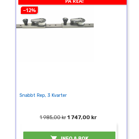
PÅ REA!
−12%
Snabbt Rep, 3 Kvarter
1 985,00 kr
1 747,00 kr
¤

INFO & BOK