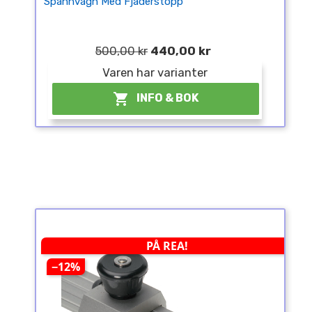
Spännvagn Med Fjäderstopp
500,00 kr
440,00 kr
Varen har varianter

INFO & BOK
PÅ REA!
−12%