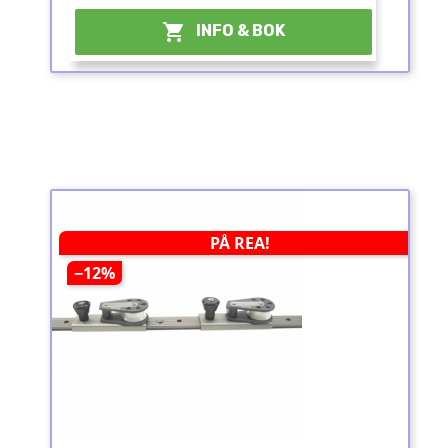
¤

INFO & BOK
PÅ REA!
−12%