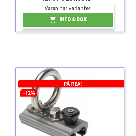
Varen har varianter

INFO & BOK
PÅ REA!
−12%