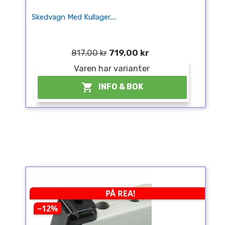
Skedvagn Med Kullager,...
817,00 kr
719,00 kr
Varen har varianter

INFO & BOK
PÅ REA!
−12%