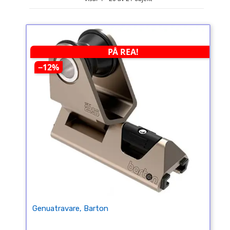
PÅ REA!
−12%
Genuatravare, Barton