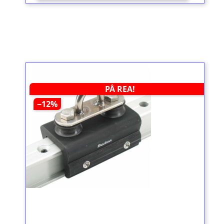
PÅ REA!
−12%