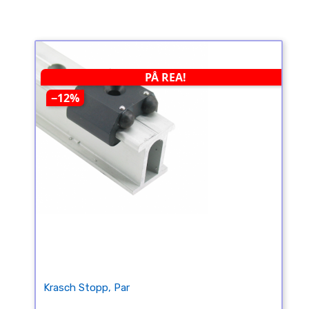
PÅ REA!
−12%
Krasch Stopp, Par