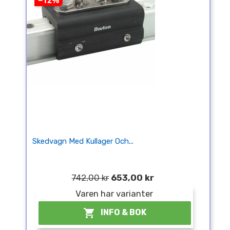
−12%
Skedvagn Med Kullager Och...
742,00 kr
653,00 kr
Varen har varianter

INFO & BOK