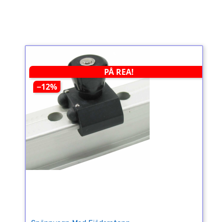
PÅ REA!
−12%