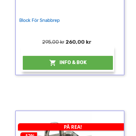
Block För Snabbrep
295,00 kr
260,00 kr
¤

INFO & BOK
PÅ REA!