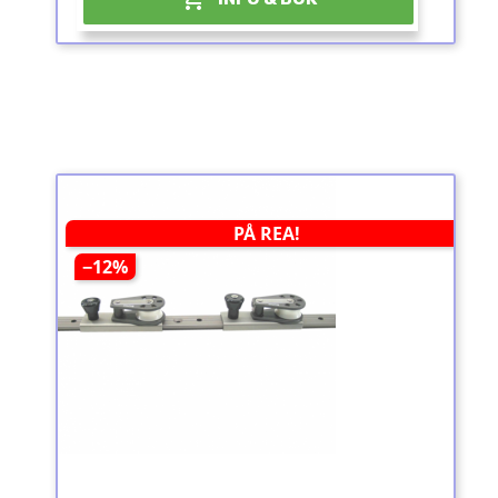
PÅ REA!
−12%