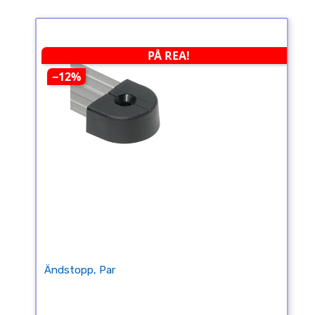
PÅ REA!
−12%
Ändstopp, Par