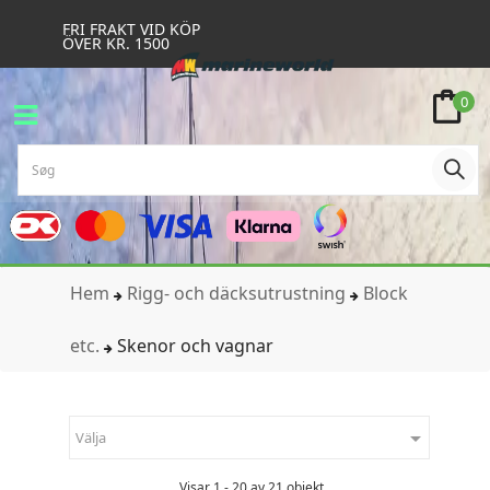
FRI FRAKT VID KÖP
ÖVER KR. 1500
0
Hem
Rigg- och däcksutrustning
Block
etc.
Skenor och vagnar

Välja
Visar 1 - 20 av 21 objekt