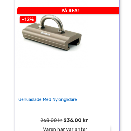
PÅ REA!
−12%
Genuasläde Med Nylonglidare
268,00 kr
236,00 kr
Varen har varianter