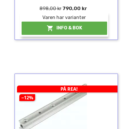
898,00 kr
790,00 kr
Varen har varianter

INFO & BOK
PÅ REA!
−12%