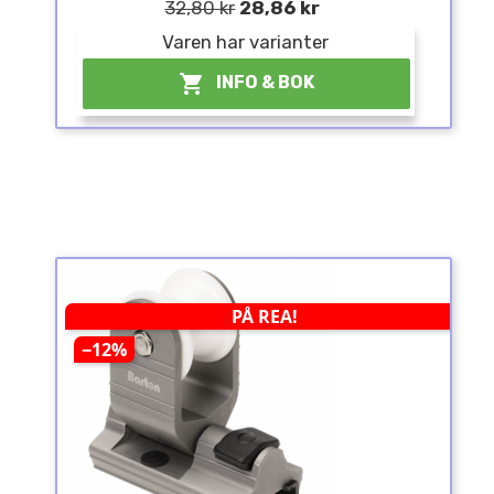
32,80 kr
28,86 kr
Varen har varianter

INFO & BOK
PÅ REA!
−12%