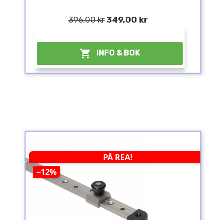
396,00 kr
349,00 kr
¤

INFO & BOK
PÅ REA!
−12%