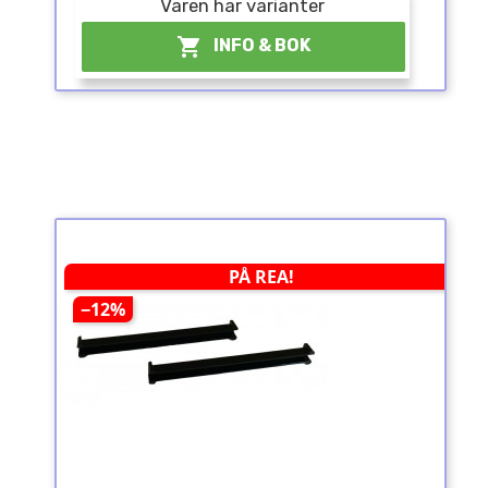
Varen har varianter

INFO & BOK
PÅ REA!
−12%