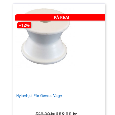
PÅ REA!
−12%
Nylonhjul För Genoa-Vagn
328,00 kr
289,00 kr