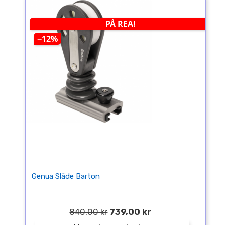
PÅ REA!
−12%
Genua Släde Barton
840,00 kr
739,00 kr