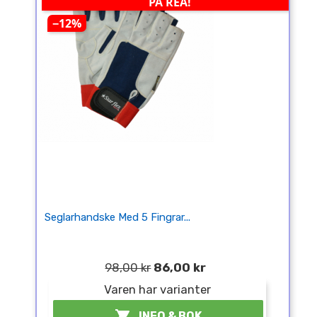
PÅ REA!
−12%
Seglarhandske Med 5 Fingrar...
98,00 kr
86,00 kr
Varen har varianter

INFO & BOK