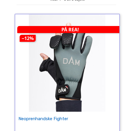
PÅ REA!
−12%
Neoprenhandske Fighter