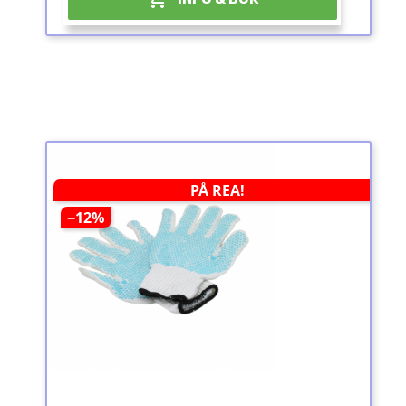
PÅ REA!
−12%