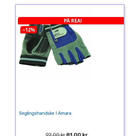
PÅ REA!
−12%
Seglingshandske I Amara
92,00 kr
81,00 kr