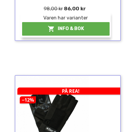
98,00 kr
86,00 kr
Varen har varianter

INFO & BOK
PÅ REA!
−12%