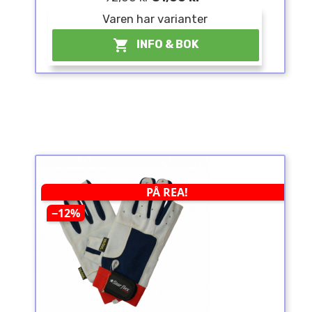
Varen har varianter

INFO & BOK
PÅ REA!
−12%