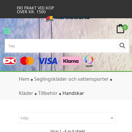
FRI FRAKT VID KÖP
ÖVER KR. 1500
0
Hem
Seglingskläder och vattensporter
Kläder
Tillbehör
Handskar

Välja
Visar 1 - 8 av 8 objekt