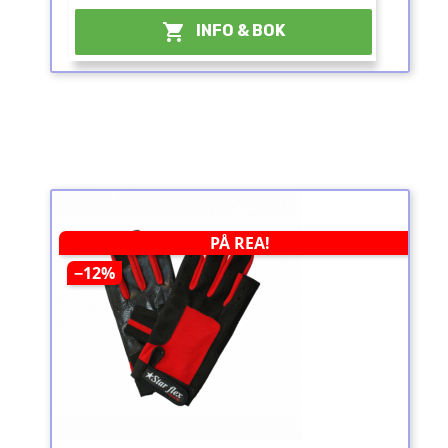

INFO & BOK
PÅ REA!
−12%