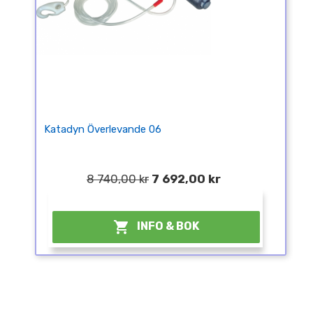
Katadyn Överlevande 06
8 740,00 kr
7 692,00 kr
¤

INFO & BOK