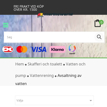
FRI FRAKT VID KÖP
ÖVER KR. 1500
0
Hem
Skafferi och toalett
Vatten och
pump
Vattenrening
Avsaltning av
vatten

Välja