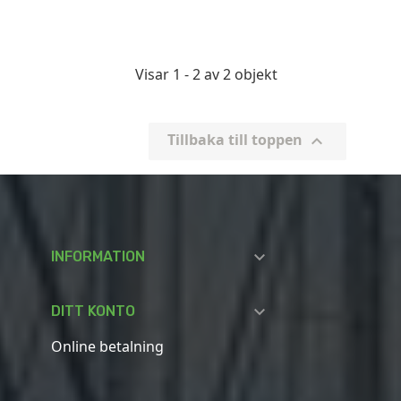
Visar 1 - 2 av 2 objekt
Tillbaka till toppen


INFORMATION

DITT KONTO
Online betalning