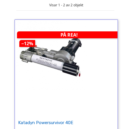
Visar 1 - 2 av 2 objekt
PÅ REA!
−12%
Katadyn Powersurvivor 40E