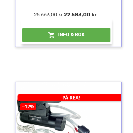
25 663,00 kr
22 583,00 kr
¤

INFO & BOK
PÅ REA!
−12%