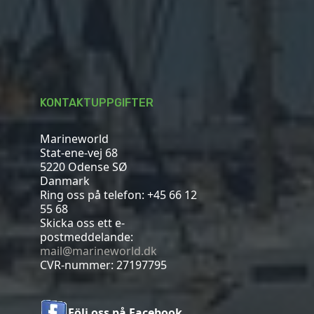
KONTAKTUPPGIFTER
Marineworld
Stat-ene-vej 68
5220 Odense SØ
Danmark
Ring oss på telefon:
+45 66 12
55 68
Skicka oss ett e-
postmeddelande:
mail@marineworld.dk
CVR-nummer: 27197795
Följ oss på Facebook