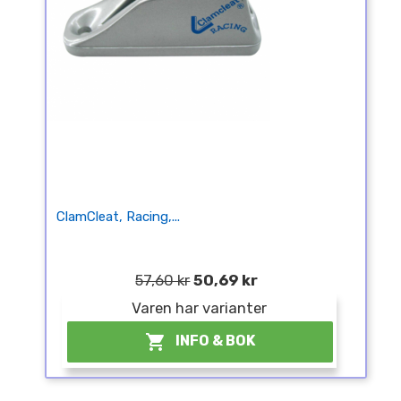
ClamCleat, Racing,...
57,60 kr
50,69 kr
Varen har varianter

INFO & BOK