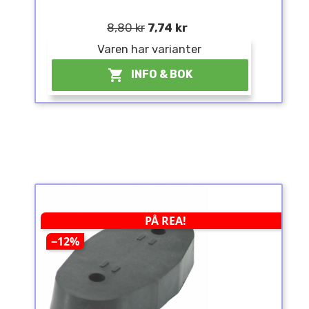
8,80 kr
7,74 kr
Varen har varianter

INFO & BOK
PÅ REA!
−12%