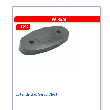
PÅ REA!
−12%
Lutande Bas Servo Cleat