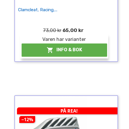
Clamcleat, Racing,...
73,00 kr
65,00 kr
Varen har varianter

INFO & BOK
PÅ REA!
−12%