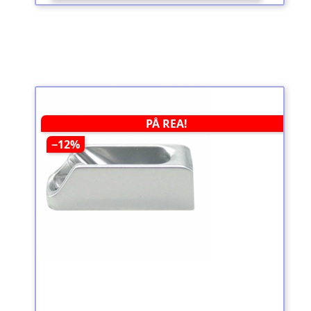
PÅ REA!
−12%