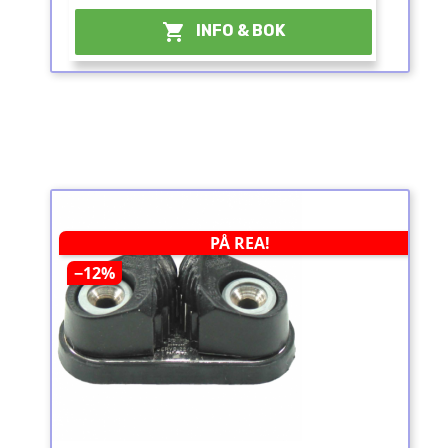

INFO & BOK
PÅ REA!
−12%