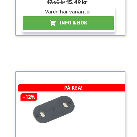
17,60 kr
15,49 kr
Varen har varianter

INFO & BOK
PÅ REA!
−12%