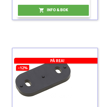
¤

INFO & BOK
PÅ REA!
−12%