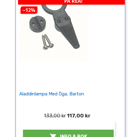
PÅ REA!
−12%
Aladdinlampa Med Öga, Barton
133,00 kr
117,00 kr
¤

INFO & BOK