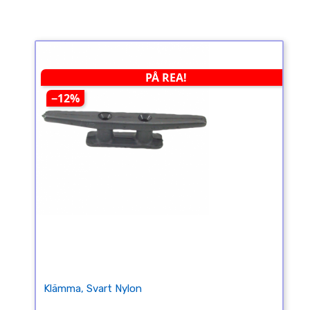
PÅ REA!
−12%
Klämma, Svart Nylon