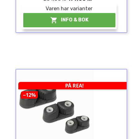
Varen har varianter

INFO & BOK
PÅ REA!
−12%