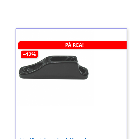
PÅ REA!
−12%