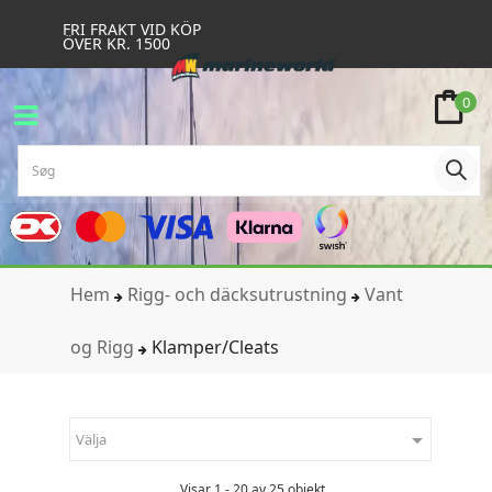
FRI FRAKT VID KÖP
ÖVER KR. 1500
0
Hem
Rigg- och däcksutrustning
Vant
og Rigg
Klamper/Cleats

Välja
Visar 1 - 20 av 25 objekt