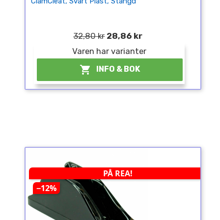
ClamCleat, Svart Plast, Stängd
32,80 kr
28,86 kr
Varen har varianter

INFO & BOK
PÅ REA!
−12%