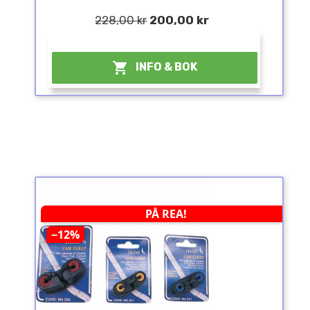
228,00 kr
200,00 kr
¤

INFO & BOK
PÅ REA!
−12%