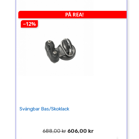
PÅ REA!
−12%
Svängbar Bas/skoklack
688,00 kr
606,00 kr