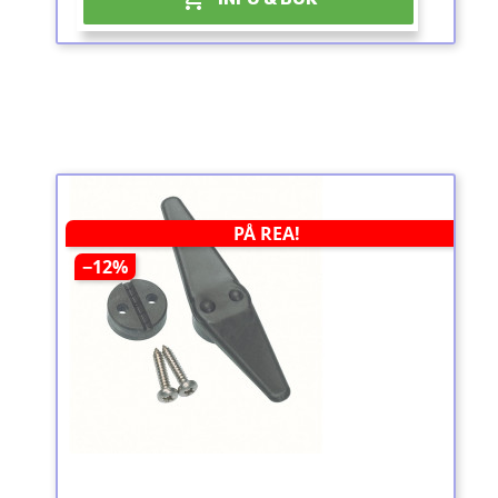
PÅ REA!
−12%