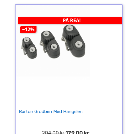
PÅ REA!
−12%
Barton Grodben Med Hängslen
204,00 kr
179,00 kr