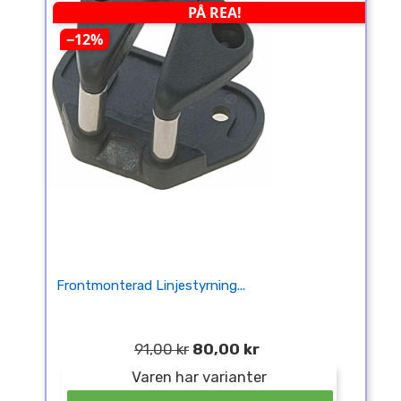
PÅ REA!
−12%
Frontmonterad Linjestyrning...
91,00 kr
80,00 kr
Varen har varianter