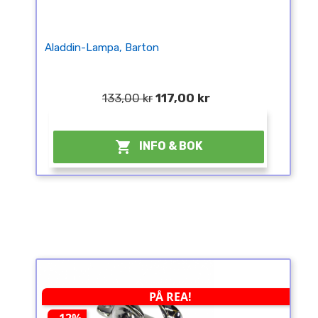
Aladdin-Lampa, Barton
133,00 kr
117,00 kr
¤

INFO & BOK
PÅ REA!