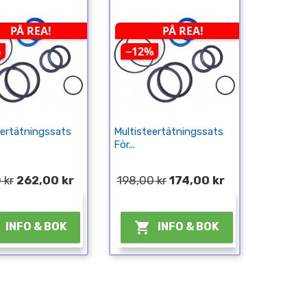
PÅ REA!
PÅ REA!
%
−12%
eertätningssats
Multisteertätningssats
För...
 kr
262,00 kr
198,00 kr
174,00 kr
¤
¤

INFO & BOK
INFO & BOK