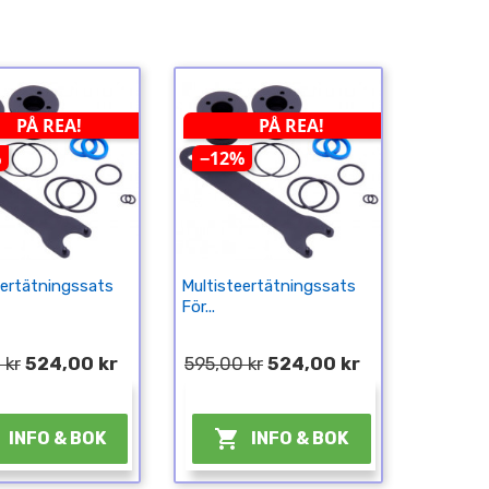
PÅ REA!
PÅ REA!
%
−12%
eertätningssats
Multisteertätningssats
För...
 kr
524,00 kr
595,00 kr
524,00 kr
¤
¤

INFO & BOK
INFO & BOK