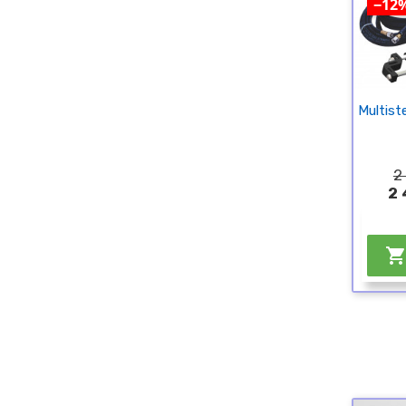
−12
Multist
2
2 