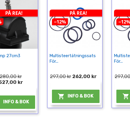
PÅ REA!
PÅ REA!
%
−12%
−12
mp 27cm3
Multisteertätningssats
Multist
För...
För...
 280,00 kr
297,00 kr
262,00 kr
297,00
527,00 kr
¤
¤


INFO & BOK

INFO & BOK