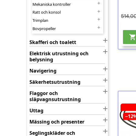

Mekaniska kontroller

Ratt och konsol
514,00

Trimplan

Bovpropeller

Skafferi och toalett

Elektrisk utrustning och
belysning

Navigering

Säkerhetsutrustning

Flaggor och
släpvagnsutrustning

Uttag
−12

Mässing och presenter

Seglingskläder och