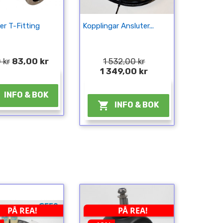
er T-Fitting
Kopplingar Ansluter...
 kr
83,00 kr
1 532,00 kr
1 349,00 kr
¤
¤
INFO & BOK

INFO & BOK
PÅ REA!
PÅ REA!