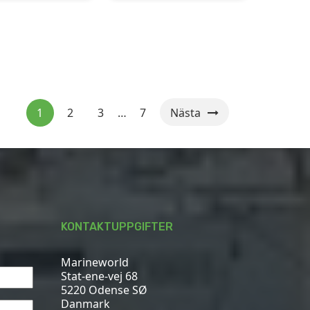
1
2
3
…
7
Nästa
KONTAKTUPPGIFTER
Marineworld
Stat-ene-vej 68
5220 Odense SØ
Danmark