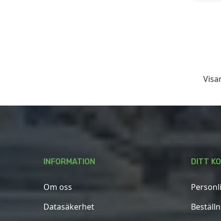
Visar
INFORMATION
DITT K
Om oss
Personl
Datasäkerhet
Beställ