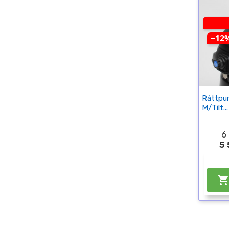
−12
Råttpu
M/tilt...
6
5 