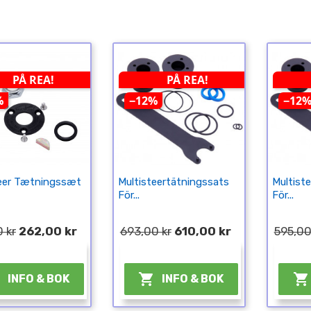
PÅ REA!
PÅ REA!
%
−12%
−12
teer Tætningssæt
Multisteertätningssats
Multist
För...
För...
 kr
262,00 kr
693,00 kr
610,00 kr
595,00
¤
¤



INFO & BOK
INFO & BOK