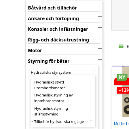

Båtvård och tillbehör

Ankare och förtöjning

Konsoler och infästningar

Rigg- och däcksutrustning

Motor

Styrning för båtar

Hydrauliska styrsystem
NY
Hydrauliskt styrd
utombordsmotor
−12
Hydraulisk styrning av
inombordsmotor
Hydraulisk styrning
stjärnstyrning

Tillbehör hydrauliska reglage
Multist