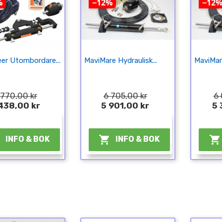
%
−12%
−12
eer Utombordare...
MaviMare Hydraulisk...
MaviMare
 770,00 kr
6 705,00 kr
6 
438,00 kr
5 901,00 kr
5 
¤
¤



INFO & BOK
INFO & BOK