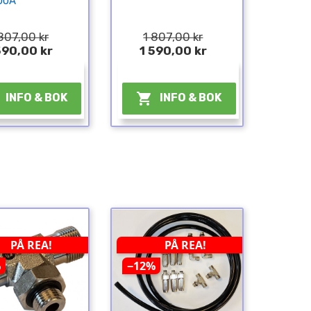
00A
807,00 kr
1 807,00 kr
590,00 kr
1 590,00 kr
¤
¤

INFO & BOK
INFO & BOK
PÅ REA!
PÅ REA!
%
−12%