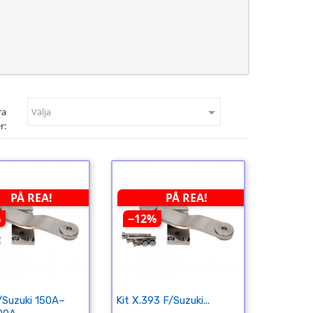

ra
Välja
r:
PÅ REA!
PÅ REA!
%
−12%
/Suzuki 150A–
Kit X.393 F/Suzuki...