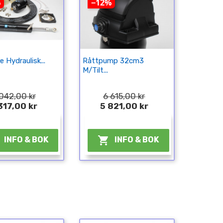
%
−12%
 Hydraulisk...
Råttpump 32cm3
M/tilt...
042,00 kr
6 615,00 kr
317,00 kr
5 821,00 kr
¤
¤

INFO & BOK
INFO & BOK