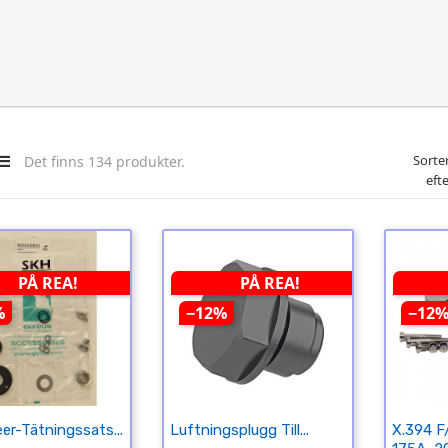
Sorte
Det finns 134 produkter.
efte
PÅ REA!
PÅ REA!
%
−12%
−12
eer-Tätningssats...
Luftningsplugg Till...
X.394 F