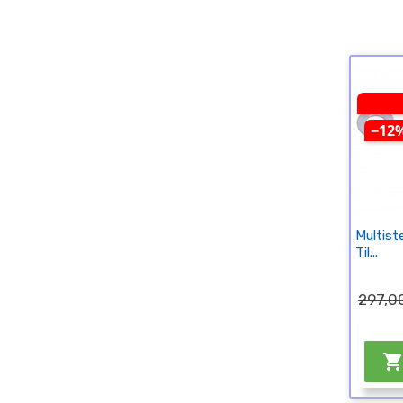
−12
Multis
Til...
297,00