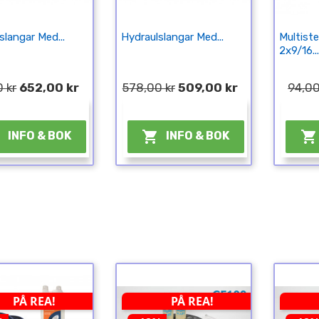
slangar Med...
Hydraulslangar Med...
Multiste
2x9/16...
 kr
652,00 kr
578,00 kr
509,00 kr
94,00
¤
¤



INFO & BOK
INFO & BOK
PÅ REA!
PÅ REA!