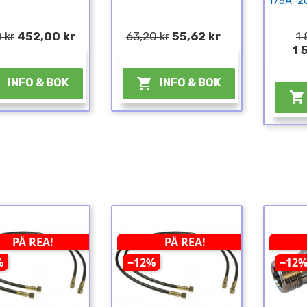
175A–2
 kr
452,00 kr
63,20 kr
55,62 kr
1 
1 
¤
¤


INFO & BOK
INFO & BOK

PÅ REA!
PÅ REA!
%
−12%
−12