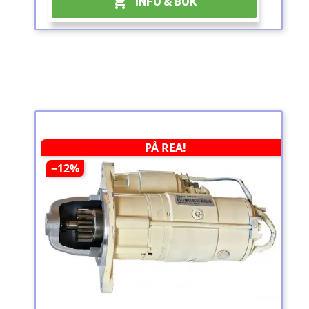

INFO & BOK
PÅ REA!
−12%