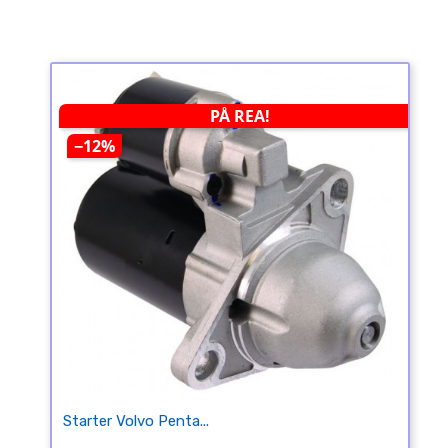
PÅ REA!
−12%
Starter Volvo Penta...