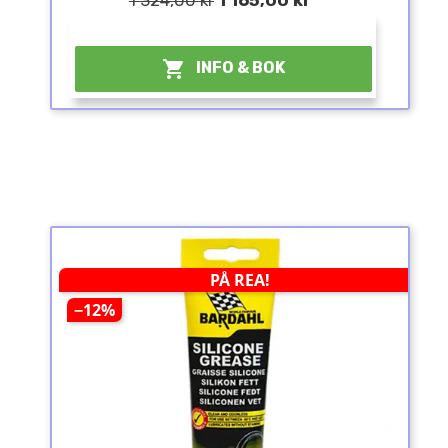
¤

INFO & BOK
PÅ REA!
−12%