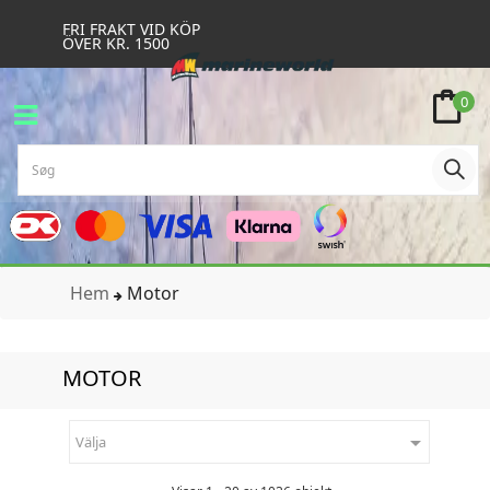
FRI FRAKT VID KÖP
ÖVER KR. 1500
0
Hem
Motor
MOTOR

Välja