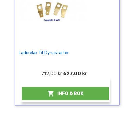
Laderelæ Til Dynastarter
712,00 kr
627,00 kr
¤

INFO & BOK