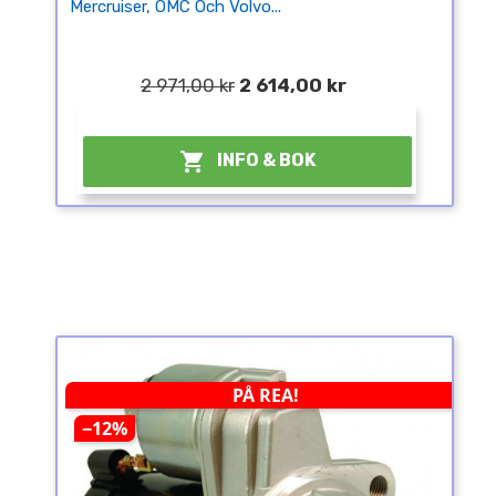
Mercruiser, OMC Och Volvo...
2 971,00 kr
2 614,00 kr
¤

INFO & BOK
PÅ REA!
−12%