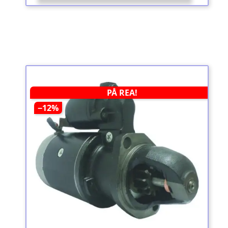
PÅ REA!
−12%