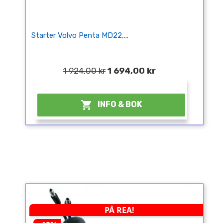
Starter Volvo Penta MD22,...
1 924,00 kr
1 694,00 kr
¤

INFO & BOK
PÅ REA!