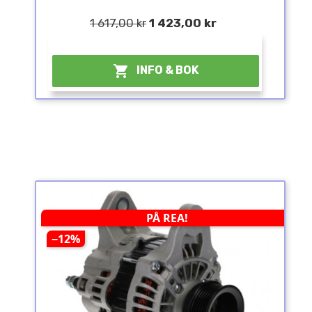
1 617,00 kr
1 423,00 kr
¤

INFO & BOK
PÅ REA!
−12%