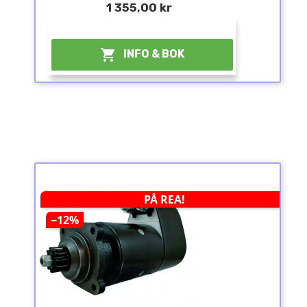
1 355,00 kr
¤

INFO & BOK
PÅ REA!
−12%