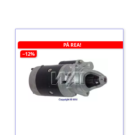
PÅ REA!
−12%