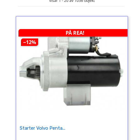
Visar 1 - 20 av 1036 objekt
PÅ REA!
−12%
Starter Volvo Penta...