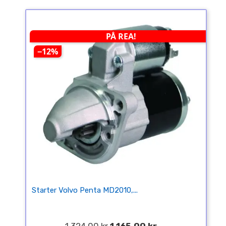
PÅ REA!
−12%
Starter Volvo Penta MD2010,...
1 324,00 kr
1 165,00 kr