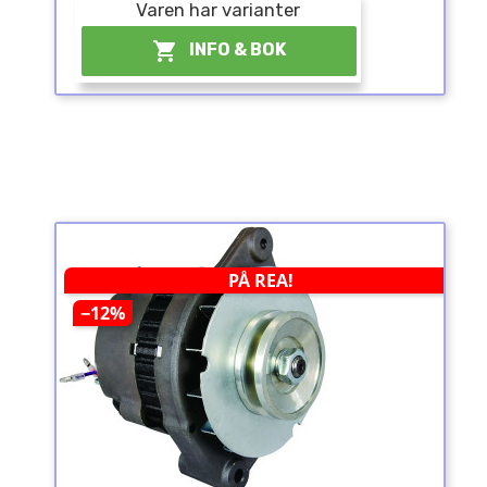
Varen har varianter

INFO & BOK
PÅ REA!
−12%