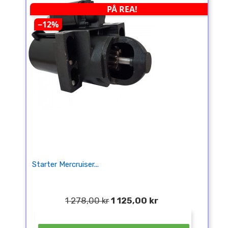
PÅ REA!
−12%
Starter Mercruiser...
1 278,00 kr
1 125,00 kr
¤