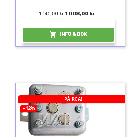
1 145,00 kr
1 008,00 kr
¤

INFO & BOK
PÅ REA!
−12%