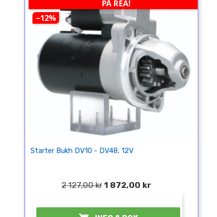
PÅ REA!
−12%
Starter Bukh DV10 - DV48, 12V
2 127,00 kr
1 872,00 kr
¤