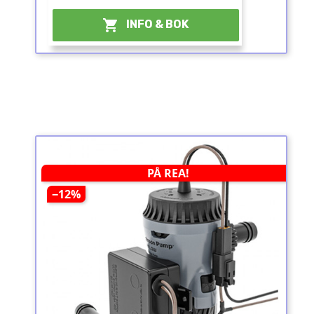

INFO & BOK
PÅ REA!
−12%