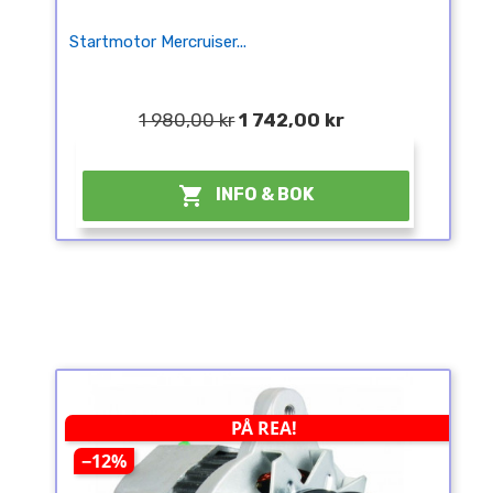
Startmotor Mercruiser...
1 980,00 kr
1 742,00 kr
¤

INFO & BOK
PÅ REA!
−12%