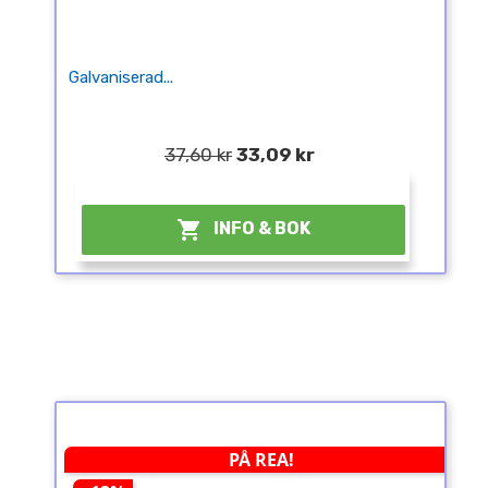
Galvaniserad...
37,60 kr
33,09 kr
¤

INFO & BOK
PÅ REA!