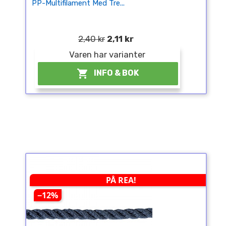
PP-Multifilament Med Tre...
2,40 kr
2,11 kr
Varen har varianter

INFO & BOK
PÅ REA!
−12%