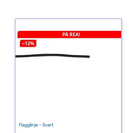
PÅ REA!
−12%
Flagglinje - Svart