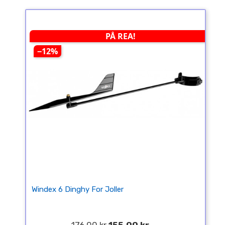
PÅ REA!
−12%
Windex 6 Dinghy For Joller
176,00 kr
155,00 kr