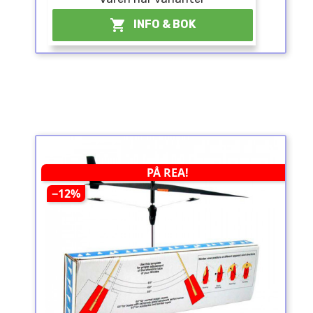

INFO & BOK
PÅ REA!
−12%