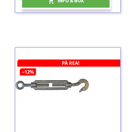

INFO & BOK
PÅ REA!
−12%