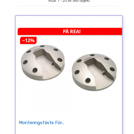
Visar 1 - 20 av 360 objekt
PÅ REA!
−12%
Monteringsfäste För...