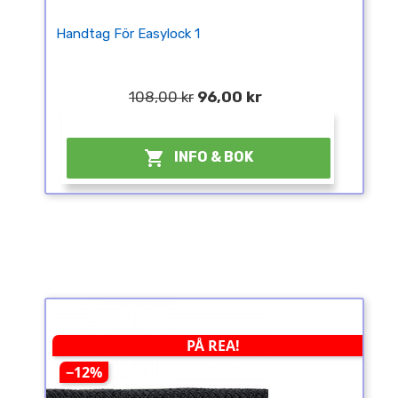
Handtag För Easylock 1
108,00 kr
96,00 kr
¤

INFO & BOK
PÅ REA!
−12%