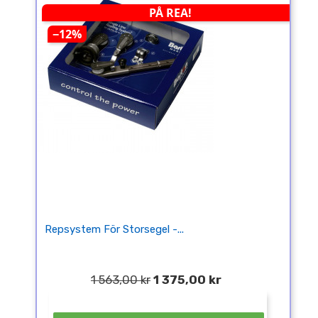
PÅ REA!
−12%
Repsystem För Storsegel -...
1 563,00 kr
1 375,00 kr
¤