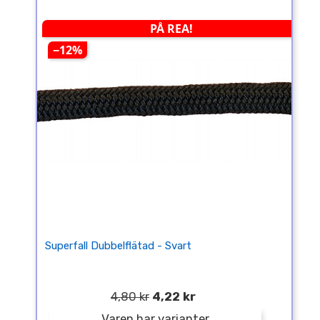
PÅ REA!
−12%
Superfall Dubbelflätad - Svart
4,80 kr
4,22 kr
Varen har varianter