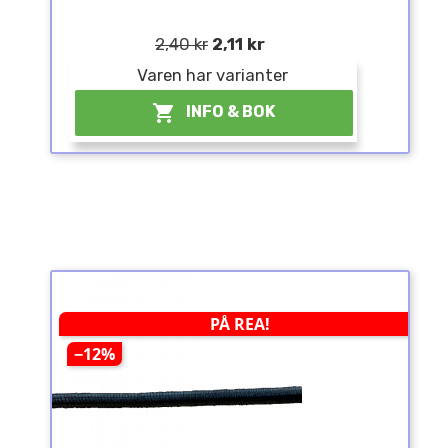
2,40 kr
2,11 kr
Varen har varianter

INFO & BOK
PÅ REA!
−12%