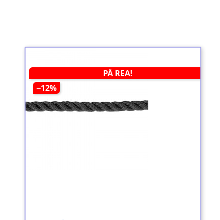
PÅ REA!
−12%