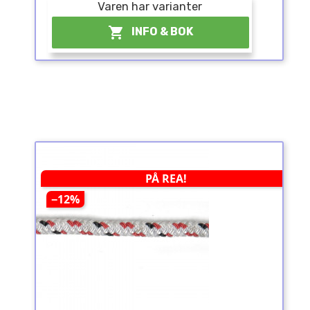
Varen har varianter

INFO & BOK
PÅ REA!
−12%