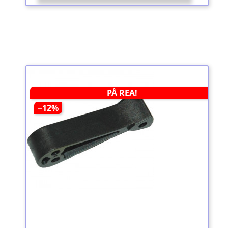
PÅ REA!
−12%