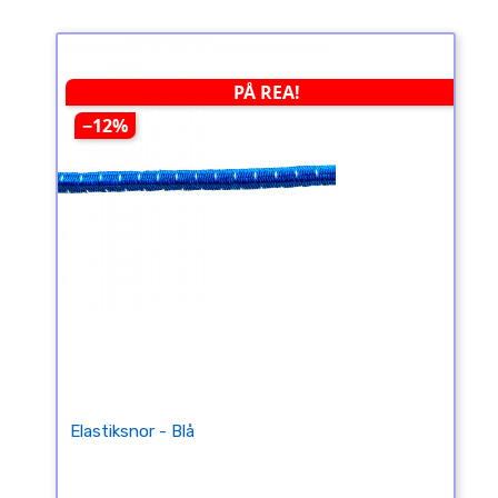
PÅ REA!
−12%
Elastiksnor - Blå