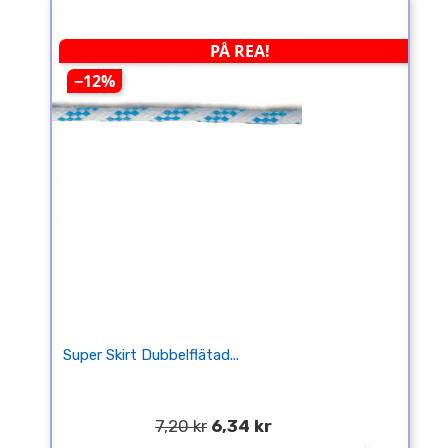
PÅ REA!
−12%
Super Skirt Dubbelflätad...
7,20 kr
6,34 kr