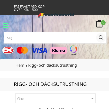
FRI FRAKT VID KÖP
ÖVER KR. 1500
0
Hem
Rigg- och däcksutrustning
RIGG- OCH DÄCKSUTRUSTNING

Välja