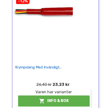
−12%
Krympslang Med Invändigt...
26,40 kr
23,23 kr
Varen har varianter

INFO & BOK