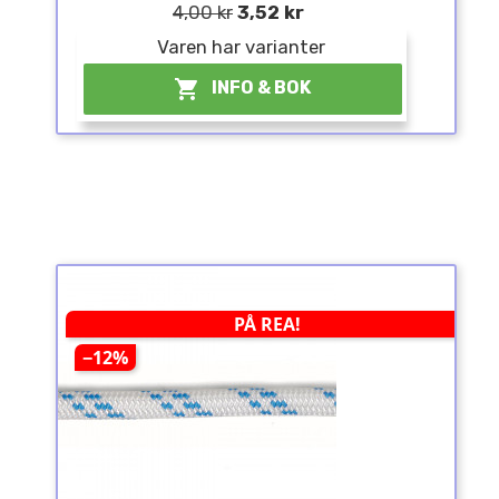
4,00 kr
3,52 kr
Varen har varianter

INFO & BOK
PÅ REA!
−12%