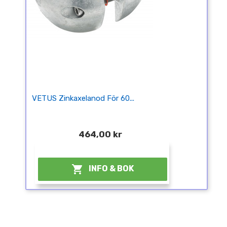
VETUS Zinkaxelanod För 60...
464,00 kr
¤

INFO & BOK