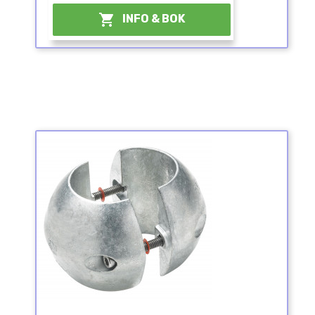

INFO & BOK