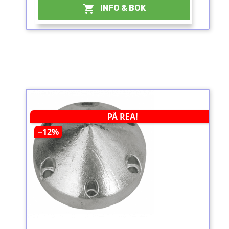

INFO & BOK
PÅ REA!
−12%