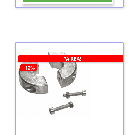
PÅ REA!
−12%