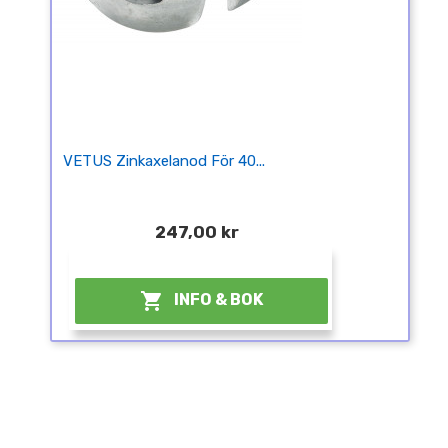
VETUS Zinkaxelanod För 40...
247,00 kr
¤

INFO & BOK