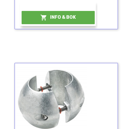
¤

INFO & BOK