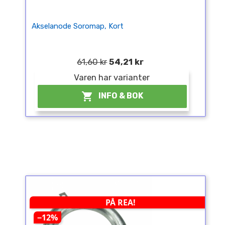
Akselanode Soromap, Kort
61,60 kr
54,21 kr
Varen har varianter

INFO & BOK
PÅ REA!
−12%