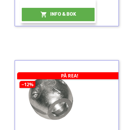
¤

INFO & BOK
PÅ REA!
−12%