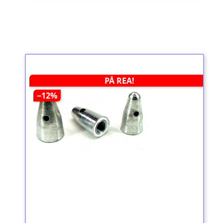
PÅ REA!
−12%