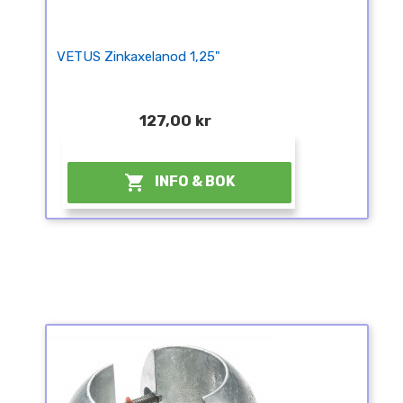
VETUS Zinkaxelanod 1,25"
127,00 kr
¤

INFO & BOK