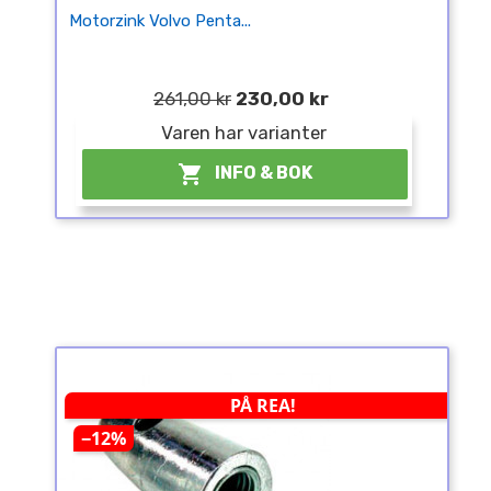
Motorzink Volvo Penta...
261,00 kr
230,00 kr
Varen har varianter

INFO & BOK
PÅ REA!
−12%