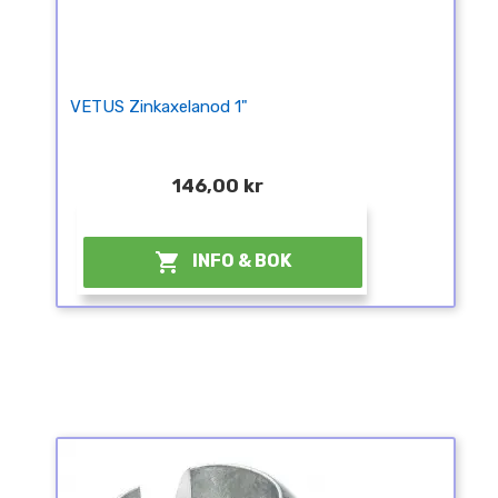
VETUS Zinkaxelanod 1"
146,00 kr
¤

INFO & BOK