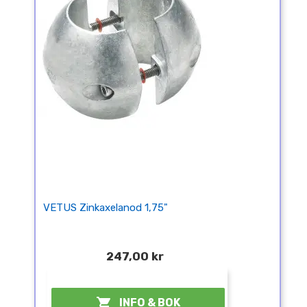
VETUS Zinkaxelanod 1,75"
247,00 kr
¤

INFO & BOK