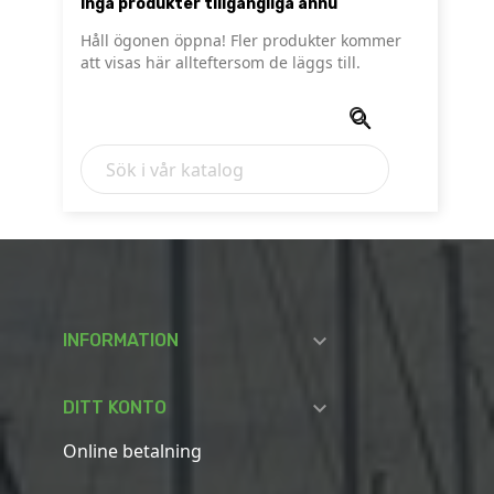
Inga produkter tillgängliga ännu
Håll ögonen öppna! Fler produkter kommer
att visas här allteftersom de läggs till.



INFORMATION

DITT KONTO
Online betalning