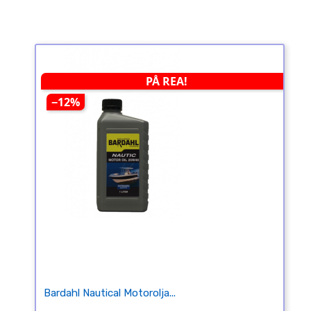
PÅ REA!
−12%
Bardahl Nautical Motorolja...