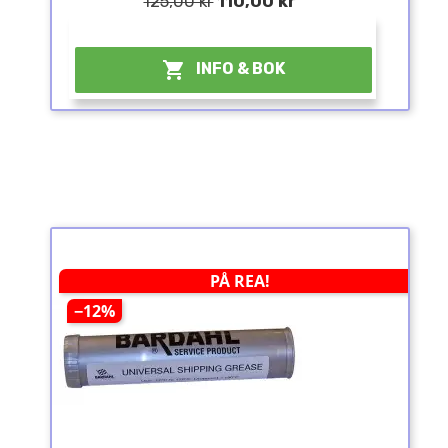
125,00 kr
110,00 kr
¤

INFO & BOK
PÅ REA!
−12%