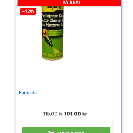
PÅ REA!
−12%
Bardahl...
115,00 kr
101,00 kr
¤