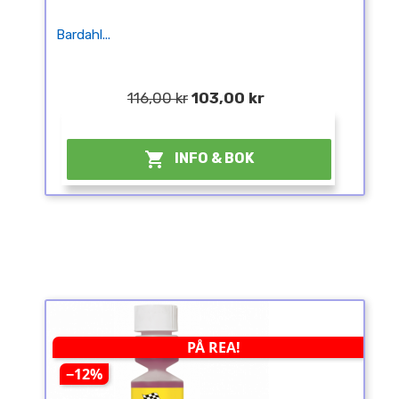
Bardahl...
116,00 kr
103,00 kr
¤

INFO & BOK
PÅ REA!
−12%