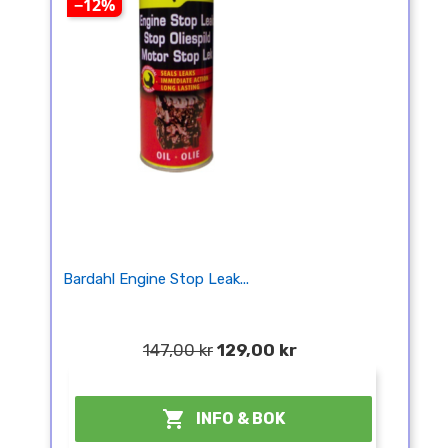
−12%
Bardahl Engine Stop Leak...
147,00 kr
129,00 kr
¤

INFO & BOK