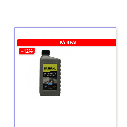
PÅ REA!
−12%