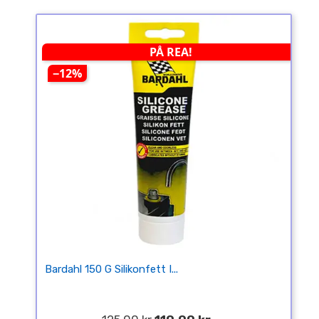
PÅ REA!
−12%
Bardahl 150 G Silikonfett I...