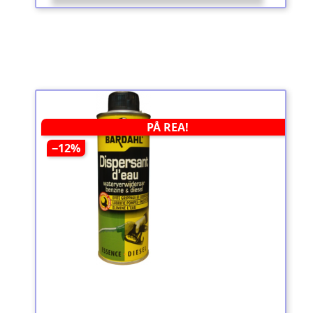
PÅ REA!
−12%