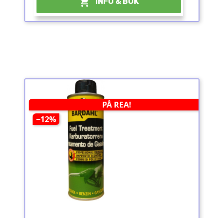

INFO & BOK
PÅ REA!
−12%