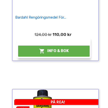
Bardahl Rengöringsmedel För...
124,00 kr
110,00 kr
¤

INFO & BOK
PÅ REA!