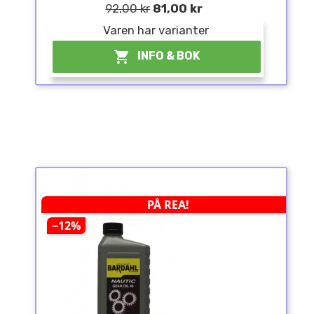
92,00 kr
81,00 kr
Varen har varianter

INFO & BOK
PÅ REA!
−12%