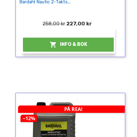
Bardahl Nautic 2-Takts...
258,00 kr
227,00 kr
¤

INFO & BOK
PÅ REA!
−12%