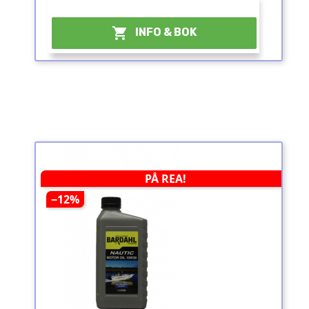
¤

INFO & BOK
PÅ REA!
−12%