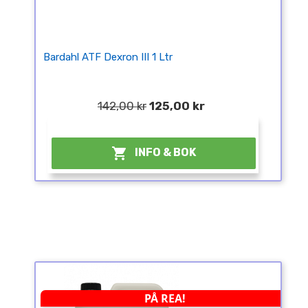
Bardahl ATF Dexron III 1 Ltr
142,00 kr
125,00 kr
¤

INFO & BOK
PÅ REA!