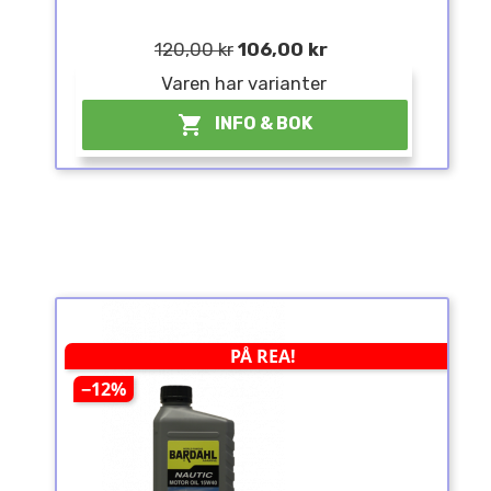
120,00 kr
106,00 kr
Varen har varianter

INFO & BOK
PÅ REA!
−12%