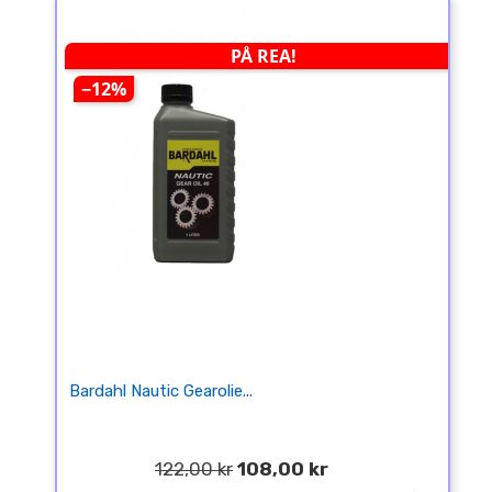
PÅ REA!
−12%
Bardahl Nautic Gearolie...
122,00 kr
108,00 kr