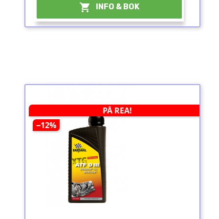

INFO & BOK
PÅ REA!
−12%