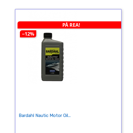
PÅ REA!
−12%
Bardahl Nautic Motor Oil...