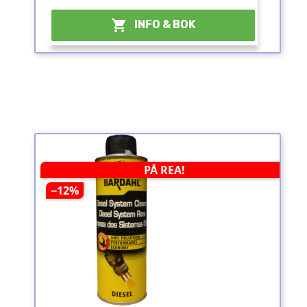

INFO & BOK
PÅ REA!
−12%