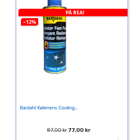
PÅ REA!
−12%
Bardahl Kølerrens Cooling...
87,00 kr
77,00 kr
¤